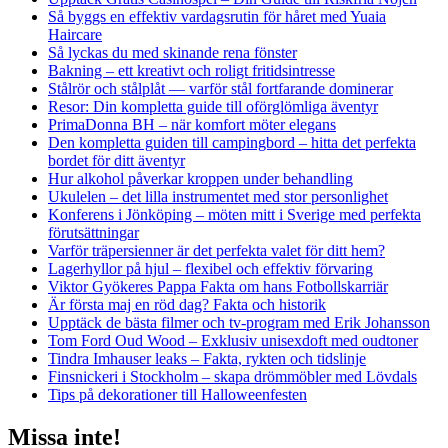
Så byggs en effektiv vardagsrutin för håret med Yuaia
Haircare
Så lyckas du med skinande rena fönster
Bakning – ett kreativt och roligt fritidsintresse
Stålrör och stålplåt — varför stål fortfarande dominerar
Resor: Din kompletta guide till oförglömliga äventyr
PrimaDonna BH – när komfort möter elegans
Den kompletta guiden till campingbord – hitta det perfekta
bordet för ditt äventyr
Hur alkohol påverkar kroppen under behandling
Ukulelen – det lilla instrumentet med stor personlighet
Konferens i Jönköping – möten mitt i Sverige med perfekta
förutsättningar
Varför träpersienner är det perfekta valet för ditt hem?
Lagerhyllor på hjul – flexibel och effektiv förvaring
Viktor Gyökeres Pappa Fakta om hans Fotbollskarriär
Är första maj en röd dag? Fakta och historik
Upptäck de bästa filmer och tv-program med Erik Johansson
Tom Ford Oud Wood – Exklusiv unisexdoft med oudtoner
Tindra Imhauser leaks – Fakta, rykten och tidslinje
Finsnickeri i Stockholm – skapa drömmöbler med Lövdals
Tips på dekorationer till Halloweenfesten
Missa inte!