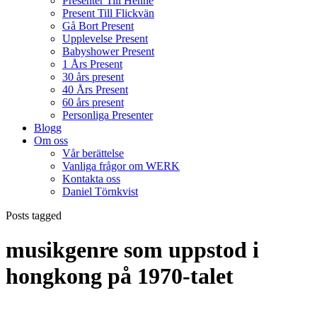
Presenter Till Henne
Present Till Flickvän
Gå Bort Present
Upplevelse Present
Babyshower Present
1 Års Present
30 års present
40 Års Present
60 års present
Personliga Presenter
Blogg
Om oss
Vår berättelse
Vanliga frågor om WERK
Kontakta oss
Daniel Törnkvist
Posts tagged
musikgenre som uppstod i
hongkong på 1970-talet