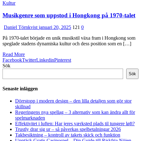
Kultur
Musikgenre som uppstod i Hongkong på 1970-talet
Daniel Törnkvist
januari 20, 2025
121
0
På 1970-talet började en unik musikstil växa fram i Hongkong som
speglade stadens dynamiska kultur och dess position som en […]
Read More
Facebook
Twitter
Linkedin
Pinterest
Sök
Sök
Senaste inläggen
Dörrstopp i modern design – den lilla detaljen som gör stor
skillnad
Regeringens nya spellag – 3 alternativ som kan ändra allt för
spelmarknaden
Effektivitet i luften: Har jeres værksted plads til tungere løft?
Trustly drar sig ur – så påverkas spelbetalningar 2026
Takbesiktning – kontroll av takets skick och funktion
Upptäck Gratis Casinospel – Din Guide till Riskfria Nöjen