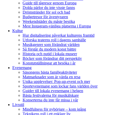
Guide till tågresor genom Europa
Dolda pärlor du inte visste fanns
Drömstränder för sol och bad
Budgetresor för äventyraren
Weekendstäder du måste besöka
Mest Instagram-vänliga platserna i Europa
Kultur
Hur digitalisering påverkar kulturens framtid
Utforska teaterns roll i dagens samhälle
Musikgenrer som förändrat världen
Så förstår du modern konst bättre
Historia och nutid i lokala museer
Böcker som förändrar ditt perspektiv
Konstutställningar att besöka i år
Evenemang
Säsongens bästa familjeaktiviteter
Matmarknader som är värda en resa
Unika upplevelser: Pop-up-event och mer
Sportevenemang som lockar fans världen över
Guider till lokala evenemang i helgen
Bästa festivalerna för musikälskare
Konserterna du inte får missa i vår
Livsstil
Mindfulness för nybörjare – kom igång
Teknikens roll i ett enklare liv