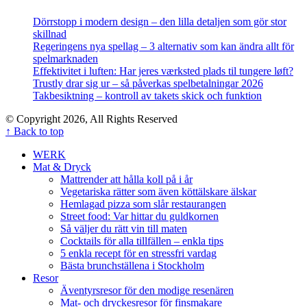
Dörrstopp i modern design – den lilla detaljen som gör stor
skillnad
Regeringens nya spellag – 3 alternativ som kan ändra allt för
spelmarknaden
Effektivitet i luften: Har jeres værksted plads til tungere løft?
Trustly drar sig ur – så påverkas spelbetalningar 2026
Takbesiktning – kontroll av takets skick och funktion
© Copyright 2026, All Rights Reserved
↑ Back to top
WERK
Mat & Dryck
Mattrender att hålla koll på i år
Vegetariska rätter som även köttälskare älskar
Hemlagad pizza som slår restaurangen
Street food: Var hittar du guldkornen
Så väljer du rätt vin till maten
Cocktails för alla tillfällen – enkla tips
5 enkla recept för en stressfri vardag
Bästa brunchställena i Stockholm
Resor
Äventyrsresor för den modige resenären
Mat- och dryckesresor för finsmakare