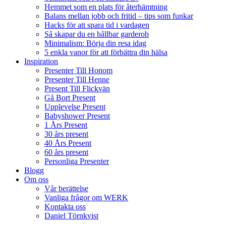
Hemmet som en plats för återhämtning
Balans mellan jobb och fritid – tips som funkar
Hacks för att spara tid i vardagen
Så skapar du en hållbar garderob
Minimalism: Börja din resa idag
5 enkla vanor för att förbättra din hälsa
Inspiration
Presenter Till Honom
Presenter Till Henne
Present Till Flickvän
Gå Bort Present
Upplevelse Present
Babyshower Present
1 Års Present
30 års present
40 Års Present
60 års present
Personliga Presenter
Blogg
Om oss
Vår berättelse
Vanliga frågor om WERK
Kontakta oss
Daniel Törnkvist