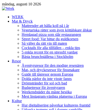
måndag, augusti 10 2026
WERK
Mat & Dryck
Mattrender att hålla koll på i år
Vegetariska rätter som även köttälskare älskar
Hemlagad pizza som slår restaurangen
Street food: Var hittar du guldkornen
Så väljer du rätt vin till maten
Cocktails för alla tillfällen – enkla tips
5 enkla recept för en stressfri vardag
Bästa brunchställena i Stockholm
Resor
Äventyrsresor för den modige resenären
Mat- och dryckesresor för finsmakare
Guide till tågresor genom Europa
Dolda pärlor du inte visste fanns
Drömstränder för sol och bad
Budgetresor för äventyraren
Weekendstäder du måste besöka
Mest Instagram-vänliga platserna i Europa
Kultur
Hur digitalisering påverkar kulturens framtid
Utforska teaterns roll i dagens samhälle