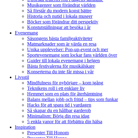
Musikgenrer som förändrat världen
Så förstår du modern konst bättre
Historia och nutid i lokala museer
Böcker som förändrar ditt perspektiv
Konstutställningar att besöka i år
Evenemang
Säsongens bästa familjeaktiviteter
Matmarknader som är värda en resa
Unika upplevelser: Pop-up-event och mer
Sportevenemang som lockar fans världen över
Guider till lokala evenemang i helgen
Bästa festivalerna för musikälskare
Konserterna du inte får missa i vår
Livsstil
Mindfulness för nybörjare – kom igång
Teknikens roll i ett enklare liv
Hemmet som en plats för återhämtning
Balans mellan jobb och fritid – tips som funkar
Hacks för att spara tid i vardagen
Så skapar du en hållbar garderob
Minimalism: Börja din resa idag
5 enkla vanor för att förbättra din hälsa
Inspiration
Presenter Till Honom