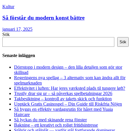
Kultur
Så förstår du modern konst bättre
januari 17, 2025
Sök
Sök
Senaste inläggen
Dörrstopp i modern design – den lilla detaljen som gör stor
skillnad
Regeringens nya spellag – 3 alternativ som kan ändra allt för
spelmarknaden
Effektivitet i luften: Har jeres værksted plads til tungere løft?
Trustly drar sig ur – så påverkas spelbetalningar 2026
Takbesiktning – kontroll av takets skick och funktion
Upptäck Gratis Casinospel – Din Guide till Riskfria Nöjen
Så byggs en effektiv vardagsrutin för håret med Yuaia
Haircare
Så lyckas du med skinande rena fönster
Bakning – ett kreativt och roligt fritidsintresse
Stålrör och stålplåt — varför stål fortfarande dominerar