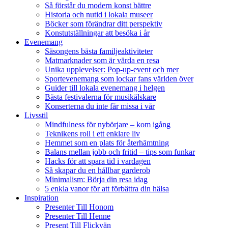
Så förstår du modern konst bättre
Historia och nutid i lokala museer
Böcker som förändrar ditt perspektiv
Konstutställningar att besöka i år
Evenemang
Säsongens bästa familjeaktiviteter
Matmarknader som är värda en resa
Unika upplevelser: Pop-up-event och mer
Sportevenemang som lockar fans världen över
Guider till lokala evenemang i helgen
Bästa festivalerna för musikälskare
Konserterna du inte får missa i vår
Livsstil
Mindfulness för nybörjare – kom igång
Teknikens roll i ett enklare liv
Hemmet som en plats för återhämtning
Balans mellan jobb och fritid – tips som funkar
Hacks för att spara tid i vardagen
Så skapar du en hållbar garderob
Minimalism: Börja din resa idag
5 enkla vanor för att förbättra din hälsa
Inspiration
Presenter Till Honom
Presenter Till Henne
Present Till Flickvän