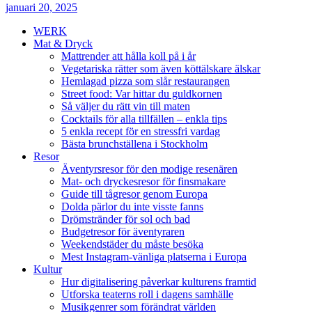
januari 20, 2025
WERK
Mat & Dryck
Mattrender att hålla koll på i år
Vegetariska rätter som även köttälskare älskar
Hemlagad pizza som slår restaurangen
Street food: Var hittar du guldkornen
Så väljer du rätt vin till maten
Cocktails för alla tillfällen – enkla tips
5 enkla recept för en stressfri vardag
Bästa brunchställena i Stockholm
Resor
Äventyrsresor för den modige resenären
Mat- och dryckesresor för finsmakare
Guide till tågresor genom Europa
Dolda pärlor du inte visste fanns
Drömstränder för sol och bad
Budgetresor för äventyraren
Weekendstäder du måste besöka
Mest Instagram-vänliga platserna i Europa
Kultur
Hur digitalisering påverkar kulturens framtid
Utforska teaterns roll i dagens samhälle
Musikgenrer som förändrat världen