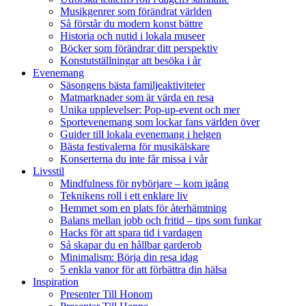
Musikgenrer som förändrat världen
Så förstår du modern konst bättre
Historia och nutid i lokala museer
Böcker som förändrar ditt perspektiv
Konstutställningar att besöka i år
Evenemang
Säsongens bästa familjeaktiviteter
Matmarknader som är värda en resa
Unika upplevelser: Pop-up-event och mer
Sportevenemang som lockar fans världen över
Guider till lokala evenemang i helgen
Bästa festivalerna för musikälskare
Konserterna du inte får missa i vår
Livsstil
Mindfulness för nybörjare – kom igång
Teknikens roll i ett enklare liv
Hemmet som en plats för återhämtning
Balans mellan jobb och fritid – tips som funkar
Hacks för att spara tid i vardagen
Så skapar du en hållbar garderob
Minimalism: Börja din resa idag
5 enkla vanor för att förbättra din hälsa
Inspiration
Presenter Till Honom