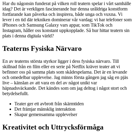
Har du någonsin funderat på vilken roll teatern spelar i vårt samhälle
idag? Det är verkligen fascinerande hur denna uråldriga konstform
fortfarande kan påverka och inspirera, både unga och vuxna. Vi
lever i en tid där tekniken dominerar vår vardag; vi har telefoner som
iPhones och Samsung Galaxy vars appar, som TikTok och
Instagram, håller oss konstant uppkopplade. Så hur hittar teatern sin
plats i denna digitala värld?
Teaterns Fysiska Närvaro
En av teaterns största styrkor ligger i dess fysiska närvaro. Till
skillnad från en film eller en serie på Netflix kräver teater att vi
befinner oss på samma plats som skådespelarna. Det är en levande
och omedelbar upplevelse. Jag minns första gången jag såg en pjäs
live – känslan av att vara en del av något unikt var
häpnadsväckande. Det kändes som om jag deltog i något stort och
betydelsefullt.
Teater ger ett avbrott från skärmtiden
Det främjar mänsklig interaktion
Skapar gemensamma upplevelser
Kreativitet och Uttrycksförmåga