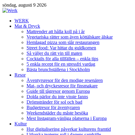
söndag, augusti 9 2026
WERK
Mat & Dryck
Mattrender att hålla koll på i år
Vegetariska rätter som även köttälskare älskar
Hemlagad pizza som slår restaurangen
Street food: Var hittar du guldkornen
Så väljer du rätt vin till maten
Cocktails för alla tillfällen – enkla tips
5 enkla recept för en stressfri vardag
Bästa brunchställena i Stockholm
Resor
Äventyrsresor för den modige resenären
Mat- och dryckesresor för finsmakare
Guide till tågresor genom Europa
Dolda pärlor du inte visste fanns
Drömstränder för sol och bad
Budgetresor för äventyraren
Weekendstäder du måste besöka
Mest Instagram-vänliga platserna i Europa
Kultur
Hur digitalisering påverkar kulturens framtid
Utforska teaterns roll i dagens samhälle