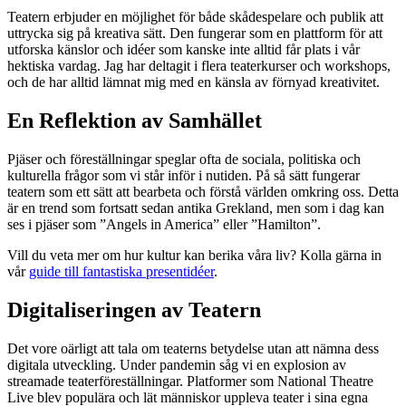
Teatern erbjuder en möjlighet för både skådespelare och publik att
uttrycka sig på kreativa sätt. Den fungerar som en plattform för att
utforska känslor och idéer som kanske inte alltid får plats i vår
hektiska vardag. Jag har deltagit i flera teaterkurser och workshops,
och de har alltid lämnat mig med en känsla av förnyad kreativitet.
En Reflektion av Samhället
Pjäser och föreställningar speglar ofta de sociala, politiska och
kulturella frågor som vi står inför i nutiden. På så sätt fungerar
teatern som ett sätt att bearbeta och förstå världen omkring oss. Detta
är en trend som fortsatt sedan antika Grekland, men som i dag kan
ses i pjäser som ”Angels in America” eller ”Hamilton”.
Vill du veta mer om hur kultur kan berika våra liv? Kolla gärna in
vår
guide till fantastiska presentidéer
.
Digitaliseringen av Teatern
Det vore oärligt att tala om teaterns betydelse utan att nämna dess
digitala utveckling. Under pandemin såg vi en explosion av
streamade teaterföreställningar. Platformer som National Theatre
Live blev populära och lät människor uppleva teater i sina egna