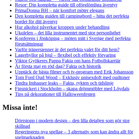
Resor: Din kompletta guide till oförglömliga äventyr
PrimaDonna BH – när komfort möter elegans
Den kompletta guiden till campingbord – hitta det perfekta
bordet för ditt äventyr
Hur alkohol påverkar kroppen under behandling
Ukulelen – det lilla instrumentet med stor personlighet
Konferens i Jönköping – möten mitt i Sverige med perfekta
förutsättningar
Varför träpersienner är det perfekta valet för ditt hem?
Lagerhyllor på hjul – flexibel och effektiv förvaring
Viktor Gyökeres Pappa Fakta om hans Fotbollskarriär
Är första maj en röd dag? Fakta och historik
Upptäck de bästa filmer och tv-program med Erik Johansson
Tom Ford Oud Wood – Exklusiv unisexdoft med oudtoner
Tindra Imhauser leaks – Fakta, rykten och tidslinje
Finsnickeri i Stockholm – skapa drömmöbler med Lövdals
Tips på dekorationer till Halloweenfesten
Missa inte!
Dörrstopp i modern design – den lilla detaljen som gör stor
skillnad
Regeringens nya spellag – 3 alternativ som kan ändra allt för
spelmarknaden