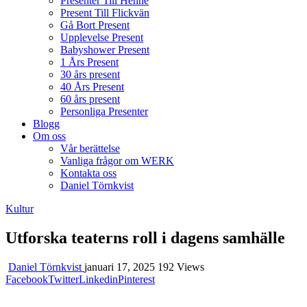
Presenter Till Henne
Present Till Flickvän
Gå Bort Present
Upplevelse Present
Babyshower Present
1 Års Present
30 års present
40 Års Present
60 års present
Personliga Presenter
Blogg
Om oss
Vår berättelse
Vanliga frågor om WERK
Kontakta oss
Daniel Törnkvist
Kultur
Utforska teaterns roll i dagens samhälle
Daniel Törnkvist
januari 17, 2025
192 Views
Facebook
Twitter
Linkedin
Pinterest