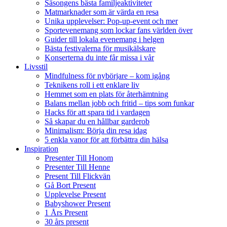
Säsongens bästa familjeaktiviteter
Matmarknader som är värda en resa
Unika upplevelser: Pop-up-event och mer
Sportevenemang som lockar fans världen över
Guider till lokala evenemang i helgen
Bästa festivalerna för musikälskare
Konserterna du inte får missa i vår
Livsstil
Mindfulness för nybörjare – kom igång
Teknikens roll i ett enklare liv
Hemmet som en plats för återhämtning
Balans mellan jobb och fritid – tips som funkar
Hacks för att spara tid i vardagen
Så skapar du en hållbar garderob
Minimalism: Börja din resa idag
5 enkla vanor för att förbättra din hälsa
Inspiration
Presenter Till Honom
Presenter Till Henne
Present Till Flickvän
Gå Bort Present
Upplevelse Present
Babyshower Present
1 Års Present
30 års present