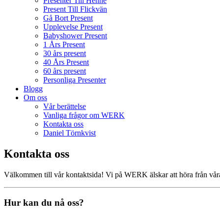
Presenter Till Henne
Present Till Flickvän
Gå Bort Present
Upplevelse Present
Babyshower Present
1 Års Present
30 års present
40 Års Present
60 års present
Personliga Presenter
Blogg
Om oss
Vår berättelse
Vanliga frågor om WERK
Kontakta oss
Daniel Törnkvist
Kontakta oss
Välkommen till vår kontaktsida! Vi på WERK älskar att höra från våra 
Hur kan du nå oss?