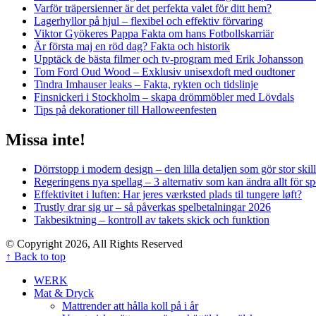
Varför träpersienner är det perfekta valet för ditt hem?
Lagerhyllor på hjul – flexibel och effektiv förvaring
Viktor Gyökeres Pappa Fakta om hans Fotbollskarriär
Är första maj en röd dag? Fakta och historik
Upptäck de bästa filmer och tv-program med Erik Johansson
Tom Ford Oud Wood – Exklusiv unisexdoft med oudtoner
Tindra Imhauser leaks – Fakta, rykten och tidslinje
Finsnickeri i Stockholm – skapa drömmöbler med Lövdals
Tips på dekorationer till Halloweenfesten
Missa inte!
Dörrstopp i modern design – den lilla detaljen som gör stor skil
Regeringens nya spellag – 3 alternativ som kan ändra allt för 
Effektivitet i luften: Har jeres værksted plads til tungere løft?
Trustly drar sig ur – så påverkas spelbetalningar 2026
Takbesiktning – kontroll av takets skick och funktion
© Copyright 2026, All Rights Reserved
↑ Back to top
WERK
Mat & Dryck
Mattrender att hålla koll på i år