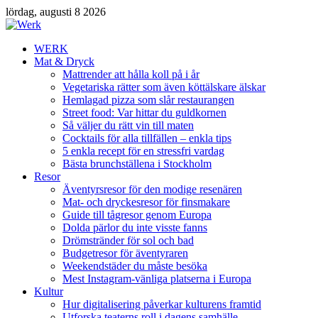
lördag, augusti 8 2026
WERK
Mat & Dryck
Mattrender att hålla koll på i år
Vegetariska rätter som även köttälskare älskar
Hemlagad pizza som slår restaurangen
Street food: Var hittar du guldkornen
Så väljer du rätt vin till maten
Cocktails för alla tillfällen – enkla tips
5 enkla recept för en stressfri vardag
Bästa brunchställena i Stockholm
Resor
Äventyrsresor för den modige resenären
Mat- och dryckesresor för finsmakare
Guide till tågresor genom Europa
Dolda pärlor du inte visste fanns
Drömstränder för sol och bad
Budgetresor för äventyraren
Weekendstäder du måste besöka
Mest Instagram-vänliga platserna i Europa
Kultur
Hur digitalisering påverkar kulturens framtid
Utforska teaterns roll i dagens samhälle