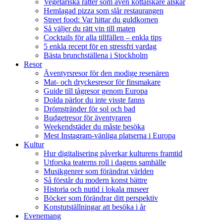
Vegetariska rätter som även köttälskare älskar
Hemlagad pizza som slår restaurangen
Street food: Var hittar du guldkornen
Så väljer du rätt vin till maten
Cocktails för alla tillfällen – enkla tips
5 enkla recept för en stressfri vardag
Bästa brunchställena i Stockholm
Resor
Äventyrsresor för den modige resenären
Mat- och dryckesresor för finsmakare
Guide till tågresor genom Europa
Dolda pärlor du inte visste fanns
Drömstränder för sol och bad
Budgetresor för äventyraren
Weekendstäder du måste besöka
Mest Instagram-vänliga platserna i Europa
Kultur
Hur digitalisering påverkar kulturens framtid
Utforska teaterns roll i dagens samhälle
Musikgenrer som förändrat världen
Så förstår du modern konst bättre
Historia och nutid i lokala museer
Böcker som förändrar ditt perspektiv
Konstutställningar att besöka i år
Evenemang