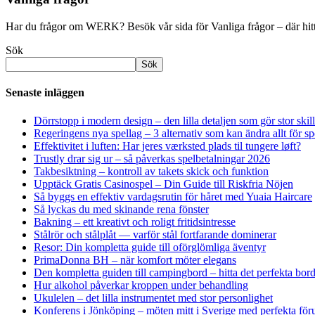
Har du frågor om WERK? Besök vår sida för
Vanliga frågor
– där hit
Sök
Sök
Senaste inläggen
Dörrstopp i modern design – den lilla detaljen som gör stor skil
Regeringens nya spellag – 3 alternativ som kan ändra allt för 
Effektivitet i luften: Har jeres værksted plads til tungere løft?
Trustly drar sig ur – så påverkas spelbetalningar 2026
Takbesiktning – kontroll av takets skick och funktion
Upptäck Gratis Casinospel – Din Guide till Riskfria Nöjen
Så byggs en effektiv vardagsrutin för håret med Yuaia Haircare
Så lyckas du med skinande rena fönster
Bakning – ett kreativt och roligt fritidsintresse
Stålrör och stålplåt — varför stål fortfarande dominerar
Resor: Din kompletta guide till oförglömliga äventyr
PrimaDonna BH – när komfort möter elegans
Den kompletta guiden till campingbord – hitta det perfekta borde
Hur alkohol påverkar kroppen under behandling
Ukulelen – det lilla instrumentet med stor personlighet
Konferens i Jönköping – möten mitt i Sverige med perfekta föru