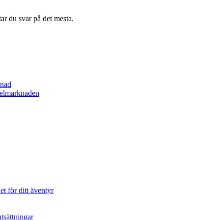
tar du svar på det mesta.
lnad
spelmarknaden
t för ditt äventyr
tsättningar