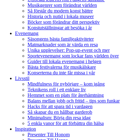
Musikgenrer som förändrat världen
Så förstår du modern konst bättre
Historia och nutid i lokala museer
Böcker som förändrar ditt perspektiv
Konstutställningar att besöka i år
Evenemang
Säsongens bästa familjeaktiviteter
Matmarknader som är värda en resa
Unika upplevelser: Pop-up-event och mer
Sportevenemang som lockar fans världen över
Guider till lokala evenemang i helgen
Bästa festivalerna för musikälskare
Konserterna du inte får missa i vår
Livsstil
Mindfulness för nybörjare – kom igång
Teknikens roll i ett enklare liv
Hemmet som en plats för återhämtning
Balans mellan jobb och fritid – tips som funkar
Hacks för att spara tid i vardagen
Så skapar du en hållbar garderob
Minimalism: Börja din resa idag
5 enkla vanor för att förbättra din hälsa
Inspiration
Presenter Till Honom