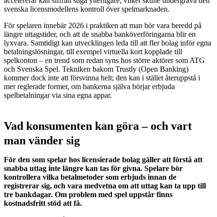
accelererar kan siffran stiga ytterligare, vilket skulle undergräva den
svenska licensmodellens kontroll över spelmarknaden.
För spelaren innebär 2026 i praktiken att man bör vara beredd på
längre uttagstider, och att de snabba banköverföringarna blir en
lyxvara. Samtidigt kan utvecklingen leda till att fler bolag inför egna
betalningslösningar, till exempel virtuella kort kopplade till
spelkonton – en trend som redan syns hos större aktörer som ATG
och Svenska Spel. Tekniken bakom Trustly (Open Banking)
kommer dock inte att försvinna helt; den kan i stället återuppstå i
mer reglerade former, om bankerna själva börjar erbjuda
spelbetalningar via sina egna appar.
Vad konsumenten kan göra – och vart
man vänder sig
För den som spelar hos licensierade bolag gäller att förstå att
snabba uttag inte längre kan tas för givna. Spelare bör
kontrollera vilka betalmetoder som erbjuds innan de
registrerar sig, och vara medvetna om att uttag kan ta upp till
tre bankdagar. Om problem med spel uppstår finns
kostnadsfritt stöd att få.