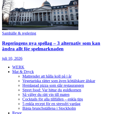
Samhälle & reglering
Regeringens nya spellag – 3 alternativ som kan
ändra allt för spelmarknaden
juli 10, 2026
WERK
Mat & Dryck
Mattrender att hålla koll på i år
Vegetariska rätter som även köttälskare älskar
Hemlagad pizza som slår restaurangen
Street food: Var hittar du guldkornen
Så väljer du rätt vin till maten
Cocktails för alla tillfällen – enkla tips
5 enkla recept för en stressfri vardag
Bästa brunchställena i Stockholm
Resor