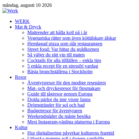
måndag, augusti 10 2026
WERK
Mat & Dryck
Mattrender att hålla koll på i år
Vegetariska rätter som även köttälskare älskar
Hemlagad pizza som slår restaurangen
Street food: Var hittar du guldkornen
Så väljer du rätt vin till maten
Cocktails för alla tillfällen – enkla tips
5 enkla recept för en stressfri vardag
Bästa brunchställena i Stockholm
Resor
Äventyrsresor för den modige resenären
Mat- och dryckesresor för finsmakare
Guide till tågresor genom Europa
Dolda pärlor du inte visste fanns
Drömstränder för sol och bad
Budgetresor för äventyraren
Weekendstäder du måste besöka
Mest Instagram-vänliga platserna i Europa
Kultur
Hur digitalisering påverkar kulturens framtid
Utforska teaterns roll i dagens samhälle