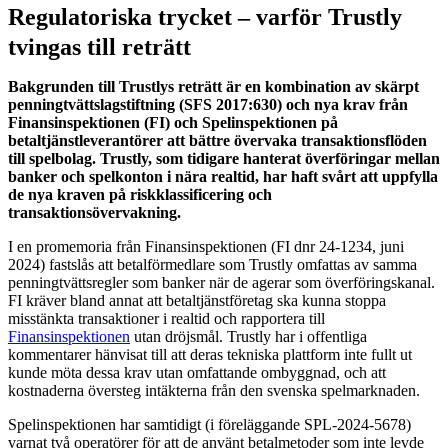
Regulatoriska trycket – varför Trustly
tvingas till reträtt
Bakgrunden till Trustlys reträtt är en kombination av skärpt
penningtvättslagstiftning (SFS 2017:630) och nya krav från
Finansinspektionen (FI) och Spelinspektionen på
betaltjänstleverantörer att bättre övervaka transaktionsflöden
till spelbolag. Trustly, som tidigare hanterat överföringar mellan
banker och spelkonton i nära realtid, har haft svårt att uppfylla
de nya kraven på riskklassificering och
transaktionsövervakning.
I en promemoria från Finansinspektionen (FI dnr 24-1234, juni
2024) fastslås att betalförmedlare som Trustly omfattas av samma
penningtvättsregler som banker när de agerar som överföringskanal.
FI kräver bland annat att betaltjänstföretag ska kunna stoppa
misstänkta transaktioner i realtid och rapportera till
Finansinspektionen
utan dröjsmål. Trustly har i offentliga
kommentarer hänvisat till att deras tekniska plattform inte fullt ut
kunde möta dessa krav utan omfattande ombyggnad, och att
kostnaderna översteg intäkterna från den svenska spelmarknaden.
Spelinspektionen har samtidigt (i föreläggande SPL-2024-5678)
varnat två operatörer för att de använt betalmetoder som inte levde