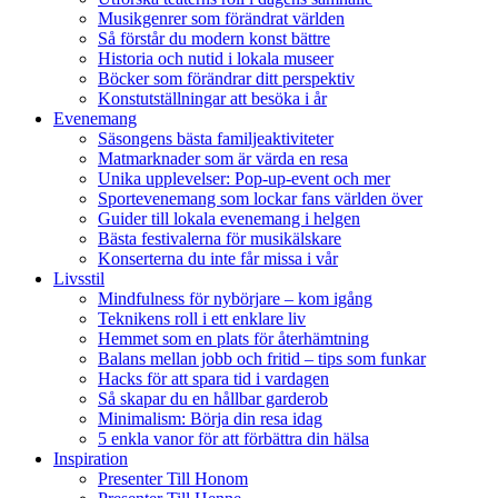
Musikgenrer som förändrat världen
Så förstår du modern konst bättre
Historia och nutid i lokala museer
Böcker som förändrar ditt perspektiv
Konstutställningar att besöka i år
Evenemang
Säsongens bästa familjeaktiviteter
Matmarknader som är värda en resa
Unika upplevelser: Pop-up-event och mer
Sportevenemang som lockar fans världen över
Guider till lokala evenemang i helgen
Bästa festivalerna för musikälskare
Konserterna du inte får missa i vår
Livsstil
Mindfulness för nybörjare – kom igång
Teknikens roll i ett enklare liv
Hemmet som en plats för återhämtning
Balans mellan jobb och fritid – tips som funkar
Hacks för att spara tid i vardagen
Så skapar du en hållbar garderob
Minimalism: Börja din resa idag
5 enkla vanor för att förbättra din hälsa
Inspiration
Presenter Till Honom