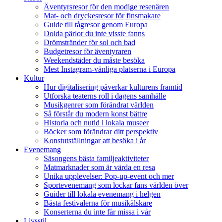
Äventyrsresor för den modige resenären
Mat- och dryckesresor för finsmakare
Guide till tågresor genom Europa
Dolda pärlor du inte visste fanns
Drömstränder för sol och bad
Budgetresor för äventyraren
Weekendstäder du måste besöka
Mest Instagram-vänliga platserna i Europa
Kultur
Hur digitalisering påverkar kulturens framtid
Utforska teaterns roll i dagens samhälle
Musikgenrer som förändrat världen
Så förstår du modern konst bättre
Historia och nutid i lokala museer
Böcker som förändrar ditt perspektiv
Konstutställningar att besöka i år
Evenemang
Säsongens bästa familjeaktiviteter
Matmarknader som är värda en resa
Unika upplevelser: Pop-up-event och mer
Sportevenemang som lockar fans världen över
Guider till lokala evenemang i helgen
Bästa festivalerna för musikälskare
Konserterna du inte får missa i vår
Livsstil