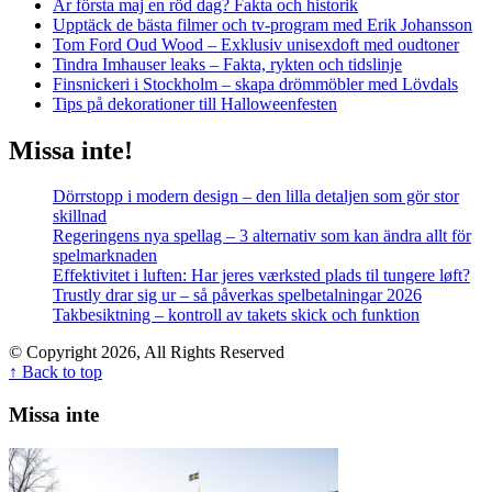
Är första maj en röd dag? Fakta och historik
Upptäck de bästa filmer och tv-program med Erik Johansson
Tom Ford Oud Wood – Exklusiv unisexdoft med oudtoner
Tindra Imhauser leaks – Fakta, rykten och tidslinje
Finsnickeri i Stockholm – skapa drömmöbler med Lövdals
Tips på dekorationer till Halloweenfesten
Missa inte!
Dörrstopp i modern design – den lilla detaljen som gör stor
skillnad
Regeringens nya spellag – 3 alternativ som kan ändra allt för
spelmarknaden
Effektivitet i luften: Har jeres værksted plads til tungere løft?
Trustly drar sig ur – så påverkas spelbetalningar 2026
Takbesiktning – kontroll av takets skick och funktion
© Copyright 2026, All Rights Reserved
↑ Back to top
Missa inte