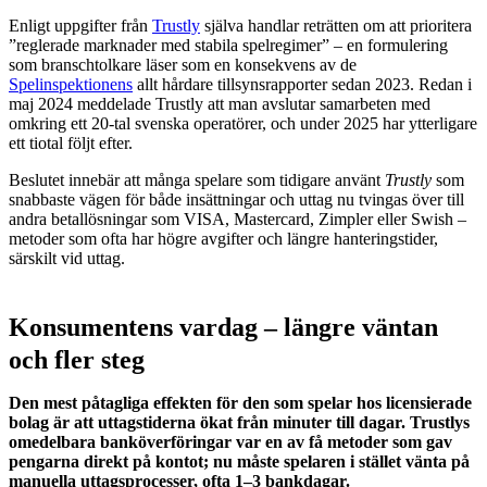
Enligt uppgifter från
Trustly
själva handlar reträtten om att prioritera
”reglerade marknader med stabila spelregimer” – en formulering
som branschtolkare läser som en konsekvens av de
Spelinspektionens
allt hårdare tillsynsrapporter sedan 2023. Redan i
maj 2024 meddelade Trustly att man avslutar samarbeten med
omkring ett 20-tal svenska operatörer, och under 2025 har ytterligare
ett tiotal följt efter.
Beslutet innebär att många spelare som tidigare använt
Trustly
som
snabbaste vägen för både insättningar och uttag nu tvingas över till
andra betallösningar som VISA, Mastercard, Zimpler eller Swish –
metoder som ofta har högre avgifter och längre hanteringstider,
särskilt vid uttag.
Konsumentens vardag – längre väntan
och fler steg
Den mest påtagliga effekten för den som spelar hos licensierade
bolag är att uttagstiderna ökat från minuter till dagar. Trustlys
omedelbara banköverföringar var en av få metoder som gav
pengarna direkt på kontot; nu måste spelaren i stället vänta på
manuella uttagsprocesser, ofta 1–3 bankdagar.