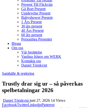
Presenter Till Henne
Present Till Flickvän
Gå Bort Present
Upplevelse Present
Babyshower Present
1 Års Present
30 års present
40 Års Present
60 års present
Personliga Presenter
Blogg
Om oss
Vår berättelse
Vanliga frågor om WERK
Kontakta oss
Daniel Törnkvist
Samhälle & reglering
Trustly drar sig ur – så påverkas
spelbetalningar 2026
Daniel Törnkvist
juni 27, 2026
14 Views
Facebook
Twitter
Linkedin
Pinterest