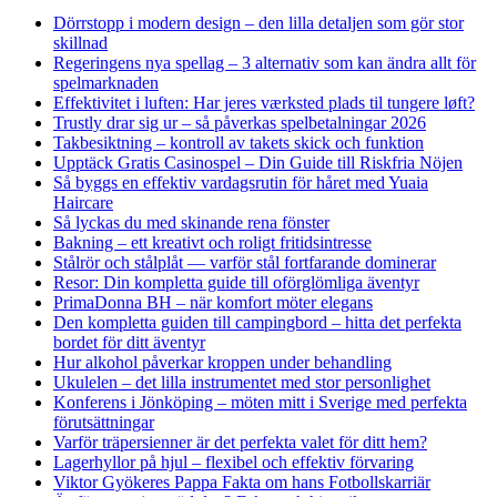
Dörrstopp i modern design – den lilla detaljen som gör stor
skillnad
Regeringens nya spellag – 3 alternativ som kan ändra allt för
spelmarknaden
Effektivitet i luften: Har jeres værksted plads til tungere løft?
Trustly drar sig ur – så påverkas spelbetalningar 2026
Takbesiktning – kontroll av takets skick och funktion
Upptäck Gratis Casinospel – Din Guide till Riskfria Nöjen
Så byggs en effektiv vardagsrutin för håret med Yuaia
Haircare
Så lyckas du med skinande rena fönster
Bakning – ett kreativt och roligt fritidsintresse
Stålrör och stålplåt — varför stål fortfarande dominerar
Resor: Din kompletta guide till oförglömliga äventyr
PrimaDonna BH – när komfort möter elegans
Den kompletta guiden till campingbord – hitta det perfekta
bordet för ditt äventyr
Hur alkohol påverkar kroppen under behandling
Ukulelen – det lilla instrumentet med stor personlighet
Konferens i Jönköping – möten mitt i Sverige med perfekta
förutsättningar
Varför träpersienner är det perfekta valet för ditt hem?
Lagerhyllor på hjul – flexibel och effektiv förvaring
Viktor Gyökeres Pappa Fakta om hans Fotbollskarriär