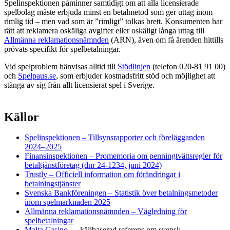
Spelinspektionen påminner samtidigt om att alla licensierade
spelbolag måste erbjuda minst en betalmetod som ger uttag inom
rimlig tid – men vad som är ”rimligt” tolkas brett. Konsumenten har
rätt att reklamera oskäliga avgifter eller oskäligt långa uttag till
Allmänna reklamationsnämnden
(ARN), även om få ärenden hittills
prövats specifikt för spelbetalningar.
Vid spelproblem hänvisas alltid till
Stödlinjen
(telefon 020-81 91 00)
och
Spelpaus.se
, som erbjuder kostnadsfritt stöd och möjlighet att
stänga av sig från allt licensierat spel i Sverige.
Källor
Spelinspektionen – Tillsynsrapporter och förelägganden
2024–2025
Finansinspektionen – Promemoria om penningtvättsregler för
betaltjänstföretag (dnr 24-1234, juni 2024)
Trustly – Officiell information om förändringar i
betalningstjänster
Svenska Bankföreningen – Statistik över betalningsmetoder
inom spelmarknaden 2025
Allmänna reklamationsnämnden – Vägledning för
spelbetalningar
Malta Casino
— källbaserad referens om svensk