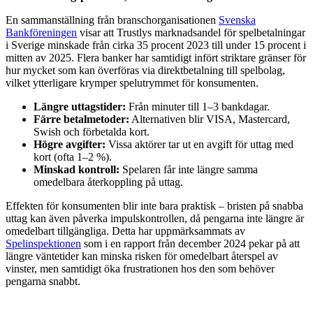
En sammanställning från branschorganisationen
Svenska
Bankföreningen
visar att Trustlys marknadsandel för spelbetalningar
i Sverige minskade från cirka 35 procent 2023 till under 15 procent i
mitten av 2025. Flera banker har samtidigt infört striktare gränser för
hur mycket som kan överföras via direktbetalning till spelbolag,
vilket ytterligare krymper spelutrymmet för konsumenten.
Längre uttagstider:
Från minuter till 1–3 bankdagar.
Färre betalmetoder:
Alternativen blir VISA, Mastercard,
Swish och förbetalda kort.
Högre avgifter:
Vissa aktörer tar ut en avgift för uttag med
kort (ofta 1–2 %).
Minskad kontroll:
Spelaren får inte längre samma
omedelbara återkoppling på uttag.
Effekten för konsumenten blir inte bara praktisk – bristen på snabba
uttag kan även påverka impulskontrollen, då pengarna inte längre är
omedelbart tillgängliga. Detta har uppmärksammats av
Spelinspektionen
som i en rapport från december 2024 pekar på att
längre väntetider kan minska risken för omedelbart återspel av
vinster, men samtidigt öka frustrationen hos den som behöver
pengarna snabbt.