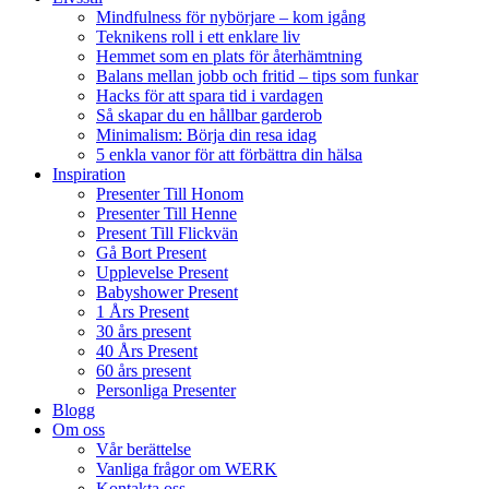
Mindfulness för nybörjare – kom igång
Teknikens roll i ett enklare liv
Hemmet som en plats för återhämtning
Balans mellan jobb och fritid – tips som funkar
Hacks för att spara tid i vardagen
Så skapar du en hållbar garderob
Minimalism: Börja din resa idag
5 enkla vanor för att förbättra din hälsa
Inspiration
Presenter Till Honom
Presenter Till Henne
Present Till Flickvän
Gå Bort Present
Upplevelse Present
Babyshower Present
1 Års Present
30 års present
40 Års Present
60 års present
Personliga Presenter
Blogg
Om oss
Vår berättelse
Vanliga frågor om WERK
Kontakta oss