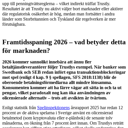
upp till penningtvättsreglerna – vilket indirekt träffat Trustly.
Resultatet är att Trustly nu aktivt väljer bort marknader eller aktörer
där regulatorisk osäkerhet är hög, medan man fortsätter i andra
länder som Storbritannien och Tyskland där regelverken är mer
förutsägbara.
Framtidsspaning 2026 – vad betyder detta
för marknaden?
2026 kommer sannolikt innebära att ännu fler
betaltjänstleverantörer följer Trustlys exempel. När banker som
Swedbank och SEB redan infört egna transaktionsblockeringar
mot spel (enligt 4 kap. 9 § spellagen, SFS 2018:1138) blir de
oberoende betalningsförmedlarna allt mindre lönsamma.
Konsumenten kommer att ha färre vägar att sätta in och ta ut
pengar, vilket paradoxalt nog kan öka användningen av
olicensierade alternativ – trots att avsikten är tvärtom.
Enligt statistik från
Spelinspektionens
årsrapport 2025 har redan 12
procent av de aktiva spelarna i Sverige använt en olicensierad
betalmetod (som kryptovaluta eller e-plånbok) de senaste tolv
månaderna, en ökning från 7 procent året innan. Om Trustlys reträtt