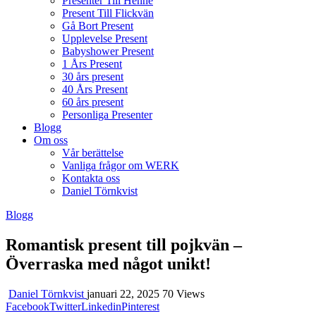
Presenter Till Henne
Present Till Flickvän
Gå Bort Present
Upplevelse Present
Babyshower Present
1 Års Present
30 års present
40 Års Present
60 års present
Personliga Presenter
Blogg
Om oss
Vår berättelse
Vanliga frågor om WERK
Kontakta oss
Daniel Törnkvist
Blogg
Romantisk present till pojkvän –
Överraska med något unikt!
Daniel Törnkvist
januari 22, 2025
70 Views
Facebook
Twitter
Linkedin
Pinterest