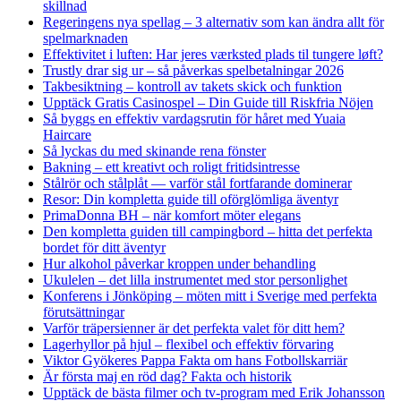
skillnad
Regeringens nya spellag – 3 alternativ som kan ändra allt för
spelmarknaden
Effektivitet i luften: Har jeres værksted plads til tungere løft?
Trustly drar sig ur – så påverkas spelbetalningar 2026
Takbesiktning – kontroll av takets skick och funktion
Upptäck Gratis Casinospel – Din Guide till Riskfria Nöjen
Så byggs en effektiv vardagsrutin för håret med Yuaia
Haircare
Så lyckas du med skinande rena fönster
Bakning – ett kreativt och roligt fritidsintresse
Stålrör och stålplåt — varför stål fortfarande dominerar
Resor: Din kompletta guide till oförglömliga äventyr
PrimaDonna BH – när komfort möter elegans
Den kompletta guiden till campingbord – hitta det perfekta
bordet för ditt äventyr
Hur alkohol påverkar kroppen under behandling
Ukulelen – det lilla instrumentet med stor personlighet
Konferens i Jönköping – möten mitt i Sverige med perfekta
förutsättningar
Varför träpersienner är det perfekta valet för ditt hem?
Lagerhyllor på hjul – flexibel och effektiv förvaring
Viktor Gyökeres Pappa Fakta om hans Fotbollskarriär
Är första maj en röd dag? Fakta och historik
Upptäck de bästa filmer och tv-program med Erik Johansson