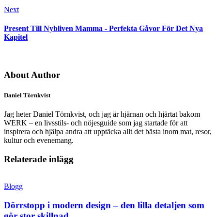
Next
Present Till Nybliven Mamma - Perfekta Gåvor För Det Nya
Kapitel
About Author
Daniel Törnkvist
Jag heter Daniel Törnkvist, och jag är hjärnan och hjärtat bakom
WERK – en livsstils- och nöjesguide som jag startade för att
inspirera och hjälpa andra att upptäcka allt det bästa inom mat, resor,
kultur och evenemang.
Relaterade inlägg
Blogg
Dörrstopp i modern design – den lilla detaljen som
gör stor skillnad