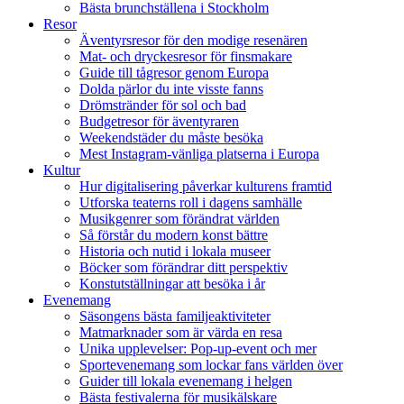
Bästa brunchställena i Stockholm
Resor
Äventyrsresor för den modige resenären
Mat- och dryckesresor för finsmakare
Guide till tågresor genom Europa
Dolda pärlor du inte visste fanns
Drömstränder för sol och bad
Budgetresor för äventyraren
Weekendstäder du måste besöka
Mest Instagram-vänliga platserna i Europa
Kultur
Hur digitalisering påverkar kulturens framtid
Utforska teaterns roll i dagens samhälle
Musikgenrer som förändrat världen
Så förstår du modern konst bättre
Historia och nutid i lokala museer
Böcker som förändrar ditt perspektiv
Konstutställningar att besöka i år
Evenemang
Säsongens bästa familjeaktiviteter
Matmarknader som är värda en resa
Unika upplevelser: Pop-up-event och mer
Sportevenemang som lockar fans världen över
Guider till lokala evenemang i helgen
Bästa festivalerna för musikälskare