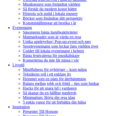
Musikgenrer som förändrat världen
Så förstår du modern konst bättre
Historia och nutid i lokala museer
Böcker som förändrar ditt perspektiv
Konstutställningar att besöka i år
Evenemang
Säsongens bästa familjeaktiviteter
Matmarknader som är värda en resa
Unika upplevelser: Pop-up-event och mer
Sportevenemang som lockar fans världen över
Guider till lokala evenemang i helgen
Bästa festivalerna för musikälskare
Konserterna du inte får missa i vår
Livsstil
Mindfulness för nybörjare – kom igång
Teknikens roll i ett enklare liv
Hemmet som en plats för återhämtning
Balans mellan jobb och fritid – tips som funkar
Hacks för att spara tid i vardagen
Så skapar du en hållbar garderob
Minimalism: Börja din resa idag
5 enkla vanor för att förbättra din hälsa
Inspiration
Presenter Till Honom