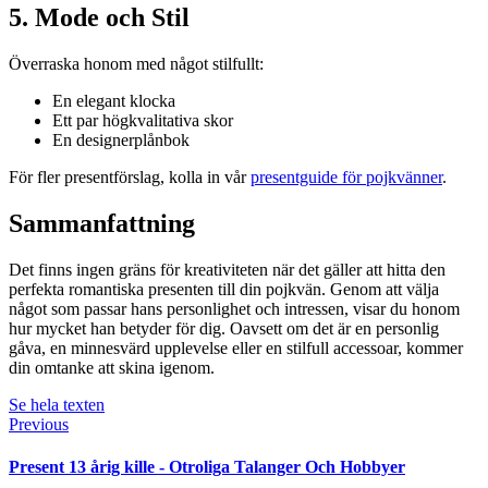
5. Mode och Stil
Överraska honom med något stilfullt:
En elegant klocka
Ett par högkvalitativa skor
En designerplånbok
För fler presentförslag, kolla in vår
presentguide för pojkvänner
.
Sammanfattning
Det finns ingen gräns för kreativiteten när det gäller att hitta den
perfekta romantiska presenten till din pojkvän. Genom att välja
något som passar hans personlighet och intressen, visar du honom
hur mycket han betyder för dig. Oavsett om det är en personlig
gåva, en minnesvärd upplevelse eller en stilfull accessoar, kommer
din omtanke att skina igenom.
Se hela texten
Previous
Present 13 årig kille - Otroliga Talanger Och Hobbyer