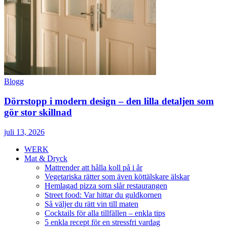
Blogg
Dörrstopp i modern design – den lilla detaljen som
gör stor skillnad
juli 13, 2026
WERK
Mat & Dryck
Mattrender att hålla koll på i år
Vegetariska rätter som även köttälskare älskar
Hemlagad pizza som slår restaurangen
Street food: Var hittar du guldkornen
Så väljer du rätt vin till maten
Cocktails för alla tillfällen – enkla tips
5 enkla recept för en stressfri vardag