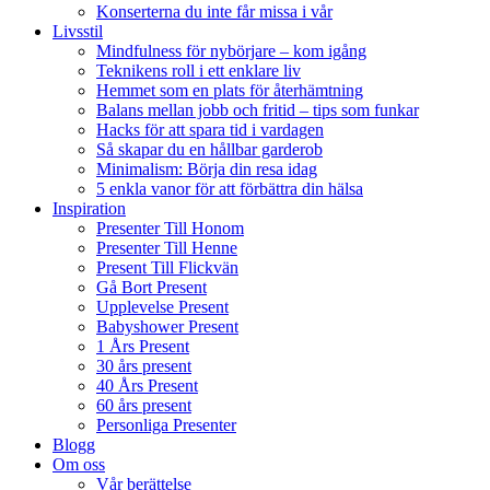
Konserterna du inte får missa i vår
Livsstil
Mindfulness för nybörjare – kom igång
Teknikens roll i ett enklare liv
Hemmet som en plats för återhämtning
Balans mellan jobb och fritid – tips som funkar
Hacks för att spara tid i vardagen
Så skapar du en hållbar garderob
Minimalism: Börja din resa idag
5 enkla vanor för att förbättra din hälsa
Inspiration
Presenter Till Honom
Presenter Till Henne
Present Till Flickvän
Gå Bort Present
Upplevelse Present
Babyshower Present
1 Års Present
30 års present
40 Års Present
60 års present
Personliga Presenter
Blogg
Om oss
Vår berättelse