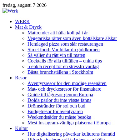
fredag, augusti 7 2026
WERK
Mat & Dryck
Mattrender att hålla koll på i år
Vegetariska rätter som även köttälskare älskar
Hemlagad pizza som slår restaurangen
Street food: Var hittar du guldkornen
Så väljer du rätt vin till maten
Cocktails för alla tillfällen – enkla tips
5 enkla recept för en stressfri vardag
Bästa brunchställena i Stockholm
Resor
Äventyrsresor för den modige resenären
Mat- och dryckesresor för finsmakare
Guide till tågresor genom Europa
Dolda pärlor du inte visste fanns
Drömstränder för sol och bad
Budgetresor för äventyraren
Weekendstäder du måste besöka
Mest Instagram-vänliga platserna i Europa
Kultur
Hur digitalisering påverkar kulturens framtid
Utforska teaterns roll i dagens samhälle