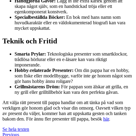
Handgjorda Gåvor:
Lägg in lite extra kärlek genom att
skapa något själv, som en handstickad tröja eller ett
egenkomponerat konstverk.
Specialbeställda Böcker:
En bok med hans namn som
huvudkaraktär eller en väldokumenterad biografi kan vara
mycket uppskattat.
Teknik och Fritid
Smarta Prylar:
Teknologiska presenter som smartklockor,
trådlösa hörlurar eller en e-läsare kan vara riktigt
imponerande.
Hobby-relaterade Presenter:
Om din pappa har en hobby,
som fiske eller modellbygge, varför inte ge honom något som
gör hans hobby ännu roligare?
Grillmästarens Dröm:
För pappan som älskar att grilla, en
ny grill eller grilltillbehör kan vara den perfekta gåvan.
Att välja rätt present till pappa handlar om att tänka på vad som
verkligen gör honom glad och visar din omsorg. Oavsett vilken typ
av present du väljer, kommer han att uppskatta gesten och tanken
bakom den. För ännu fler presenter till pappa, besök
här
.
Se hela texten
Previous