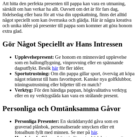
Att hitta den perfekta presenten till pappa kan vara en utmaning,
särskilt om han verkar ha allt. Oavsett om det är för fars dag,
födelsedag eller bara för att visa din uppskattning, finns det alltid
något speciellt som kan överraska och glädja. Här är några kreativa
och unika idéer på presenter till pappa som kommer att göra honom
extra glad.
Gör Något Speciellt av Hans Intressen
Upplevelsepresent:
Ge honom en minnesvärd upplevelse
som en ballongflygning, vinprovning eller en spännande
dagsutflykt. Besök
här
för fler idéer.
Sportutrustning:
Om din pappa gillar sport, överväg att köpa
något relaterat till hans favoritsport. Kanske nya golfklubbor,
träningsutrustning eller biljetter till en match?
Verktyg:
För den händiga pappan, högkvalitativa verktyg
eller en ny verktygslåda kan vara en strålande present.
Personliga och Omtänksamma Gåvor
Personliga Presenter:
En skräddarsydd gåva som en
graverad plånbok, personaliserade smycken eller ett
fotoalbum fyllt med minnen. Se mer på
här
.