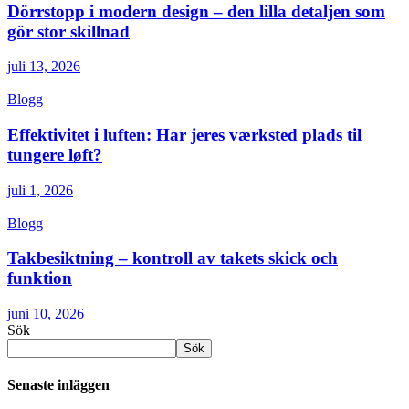
Dörrstopp i modern design – den lilla detaljen som
gör stor skillnad
juli 13, 2026
Blogg
Effektivitet i luften: Har jeres værksted plads til
tungere løft?
juli 1, 2026
Blogg
Takbesiktning – kontroll av takets skick och
funktion
juni 10, 2026
Sök
Sök
Senaste inläggen