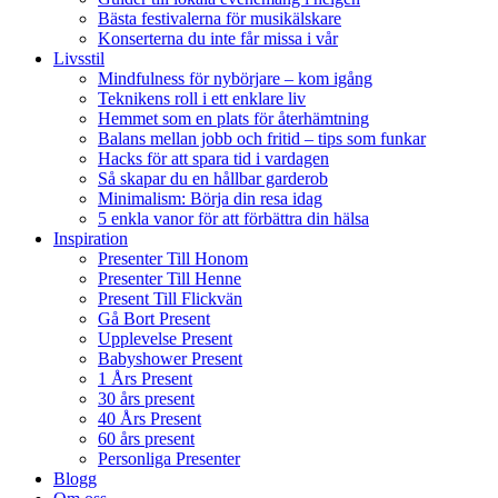
Bästa festivalerna för musikälskare
Konserterna du inte får missa i vår
Livsstil
Mindfulness för nybörjare – kom igång
Teknikens roll i ett enklare liv
Hemmet som en plats för återhämtning
Balans mellan jobb och fritid – tips som funkar
Hacks för att spara tid i vardagen
Så skapar du en hållbar garderob
Minimalism: Börja din resa idag
5 enkla vanor för att förbättra din hälsa
Inspiration
Presenter Till Honom
Presenter Till Henne
Present Till Flickvän
Gå Bort Present
Upplevelse Present
Babyshower Present
1 Års Present
30 års present
40 Års Present
60 års present
Personliga Presenter
Blogg