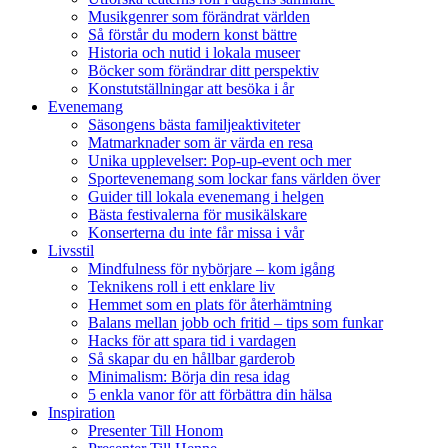
Musikgenrer som förändrat världen
Så förstår du modern konst bättre
Historia och nutid i lokala museer
Böcker som förändrar ditt perspektiv
Konstutställningar att besöka i år
Evenemang
Säsongens bästa familjeaktiviteter
Matmarknader som är värda en resa
Unika upplevelser: Pop-up-event och mer
Sportevenemang som lockar fans världen över
Guider till lokala evenemang i helgen
Bästa festivalerna för musikälskare
Konserterna du inte får missa i vår
Livsstil
Mindfulness för nybörjare – kom igång
Teknikens roll i ett enklare liv
Hemmet som en plats för återhämtning
Balans mellan jobb och fritid – tips som funkar
Hacks för att spara tid i vardagen
Så skapar du en hållbar garderob
Minimalism: Börja din resa idag
5 enkla vanor för att förbättra din hälsa
Inspiration
Presenter Till Honom