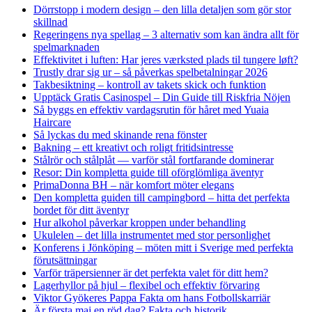
Dörrstopp i modern design – den lilla detaljen som gör stor
skillnad
Regeringens nya spellag – 3 alternativ som kan ändra allt för
spelmarknaden
Effektivitet i luften: Har jeres værksted plads til tungere løft?
Trustly drar sig ur – så påverkas spelbetalningar 2026
Takbesiktning – kontroll av takets skick och funktion
Upptäck Gratis Casinospel – Din Guide till Riskfria Nöjen
Så byggs en effektiv vardagsrutin för håret med Yuaia
Haircare
Så lyckas du med skinande rena fönster
Bakning – ett kreativt och roligt fritidsintresse
Stålrör och stålplåt — varför stål fortfarande dominerar
Resor: Din kompletta guide till oförglömliga äventyr
PrimaDonna BH – när komfort möter elegans
Den kompletta guiden till campingbord – hitta det perfekta
bordet för ditt äventyr
Hur alkohol påverkar kroppen under behandling
Ukulelen – det lilla instrumentet med stor personlighet
Konferens i Jönköping – möten mitt i Sverige med perfekta
förutsättningar
Varför träpersienner är det perfekta valet för ditt hem?
Lagerhyllor på hjul – flexibel och effektiv förvaring
Viktor Gyökeres Pappa Fakta om hans Fotbollskarriär
Är första maj en röd dag? Fakta och historik