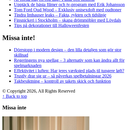
Upptäck de bästa filmer och tv-program med Erik Johansson
Tom Ford Oud Wood – Exklusiv unisexdoft med oudtoner
Tindra Imhauser leaks – Fakta, rykten och tidslinje
Finsnickeri i Stockholm – skapa drömmöbler med Lövdals
Tips på dekorationer till Halloweenfesten
Missa inte!
Dörrstopp i modern design – den lilla detaljen som gör stor
skillnad
Regeringens nya spellag – 3 alternativ som kan ändra allt för
spelmarknaden
Effektivitet i luften: Har jeres værksted plads til tungere løft?
Trustly drar sig ur – så påverkas spelbetalningar 2026
Takbesiktning – kontroll av takets skick och funktion
© Copyright 2026, All Rights Reserved
↑ Back to top
Missa inte