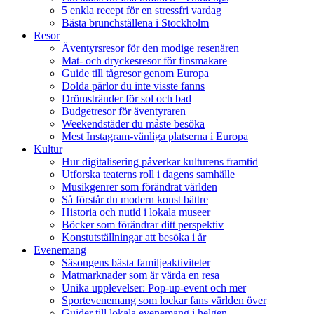
5 enkla recept för en stressfri vardag
Bästa brunchställena i Stockholm
Resor
Äventyrsresor för den modige resenären
Mat- och dryckesresor för finsmakare
Guide till tågresor genom Europa
Dolda pärlor du inte visste fanns
Drömstränder för sol och bad
Budgetresor för äventyraren
Weekendstäder du måste besöka
Mest Instagram-vänliga platserna i Europa
Kultur
Hur digitalisering påverkar kulturens framtid
Utforska teaterns roll i dagens samhälle
Musikgenrer som förändrat världen
Så förstår du modern konst bättre
Historia och nutid i lokala museer
Böcker som förändrar ditt perspektiv
Konstutställningar att besöka i år
Evenemang
Säsongens bästa familjeaktiviteter
Matmarknader som är värda en resa
Unika upplevelser: Pop-up-event och mer
Sportevenemang som lockar fans världen över
Guider till lokala evenemang i helgen