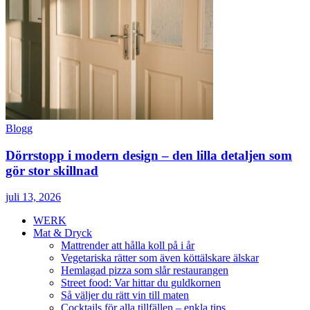
Blogg
Dörrstopp i modern design – den lilla detaljen som
gör stor skillnad
juli 13, 2026
WERK
Mat & Dryck
Mattrender att hålla koll på i år
Vegetariska rätter som även köttälskare älskar
Hemlagad pizza som slår restaurangen
Street food: Var hittar du guldkornen
Så väljer du rätt vin till maten
Cocktails för alla tillfällen – enkla tips