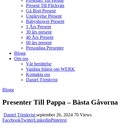
Presenter Till Henne
Present Till Flickvän
Gå Bort Present
Upplevelse Present
Babyshower Present
1 Års Present
30 års present
40 Års Present
60 års present
Personliga Presenter
Blogg
Om oss
Vår berättelse
Vanliga frågor om WERK
Kontakta oss
Daniel Törnkvist
Blogg
Presenter Till Pappa – Bästa Gåvorna
Daniel Törnkvist
september 26, 2024
70 Views
Facebook
Twitter
Linkedin
Pinterest