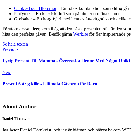
Choklad och Blommor
– En tidlös kombination som aldrig går u
Parfymer – En klassisk doft som påminner om fina stunder.
Godsaker – En korg fylld med hennes favoritgodis och delikate
Förutom dessa idéer, kom ihåg att den bästa presenten ofta är den som 
hitta den perfekta gåvan. Besök gärna
Werk.se
för fler inspirerande pr
Se hela texten
Previous
Lyxig Present Till Mamma - Överraska Henne Med Något Unikt
Next
Present 6 årig kille - Ultimata Gåvorna för Barn
About Author
Daniel Törnkvist
Jag heter Daniel Törnkvist, och jag är hjärnan och hjärtat bakom WERK –