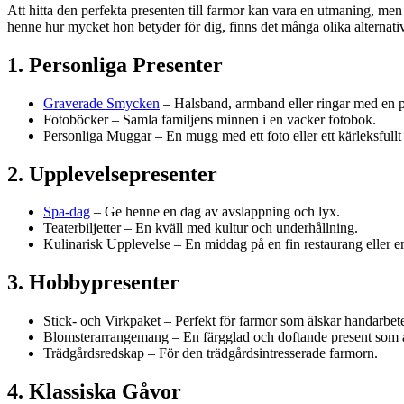
Att hitta den perfekta presenten till farmor kan vara en utmaning, men 
henne hur mycket hon betyder för dig, finns det många olika alternativ
1. Personliga Presenter
Graverade Smycken
– Halsband, armband eller ringar med en p
Fotoböcker – Samla familjens minnen i en vacker fotobok.
Personliga Muggar – En mugg med ett foto eller ett kärleksfull
2. Upplevelsepresenter
Spa-dag
– Ge henne en dag av avslappning och lyx.
Teaterbiljetter – En kväll med kultur och underhållning.
Kulinarisk Upplevelse – En middag på en fin restaurang eller e
3. Hobbypresenter
Stick- och Virkpaket – Perfekt för farmor som älskar handarbet
Blomsterarrangemang – En färgglad och doftande present som al
Trädgårdsredskap – För den trädgårdsintresserade farmorn.
4. Klassiska Gåvor