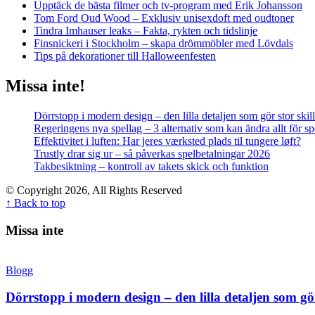
Upptäck de bästa filmer och tv-program med Erik Johansson
Tom Ford Oud Wood – Exklusiv unisexdoft med oudtoner
Tindra Imhauser leaks – Fakta, rykten och tidslinje
Finsnickeri i Stockholm – skapa drömmöbler med Lövdals
Tips på dekorationer till Halloweenfesten
Missa inte!
Dörrstopp i modern design – den lilla detaljen som gör stor skil
Regeringens nya spellag – 3 alternativ som kan ändra allt för 
Effektivitet i luften: Har jeres værksted plads til tungere løft?
Trustly drar sig ur – så påverkas spelbetalningar 2026
Takbesiktning – kontroll av takets skick och funktion
© Copyright 2026, All Rights Reserved
↑ Back to top
Missa inte
Blogg
Dörrstopp i modern design – den lilla detaljen som gör