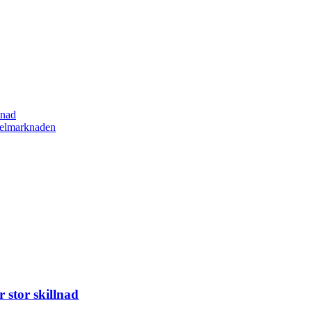
lnad
spelmarknaden
 stor skillnad