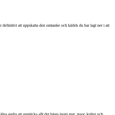
definitivt att uppskatta den omtanke och kärlek du har lagt ner i att
lpa andra att upptäcka allt det bästa inom mat, resor, kultur och