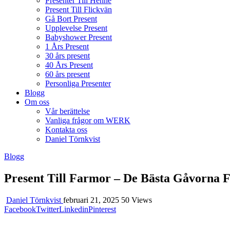
Presenter Till Henne
Present Till Flickvän
Gå Bort Present
Upplevelse Present
Babyshower Present
1 Års Present
30 års present
40 Års Present
60 års present
Personliga Presenter
Blogg
Om oss
Vår berättelse
Vanliga frågor om WERK
Kontakta oss
Daniel Törnkvist
Blogg
Present Till Farmor – De Bästa Gåvorna 
Daniel Törnkvist
februari 21, 2025
50 Views
Facebook
Twitter
Linkedin
Pinterest