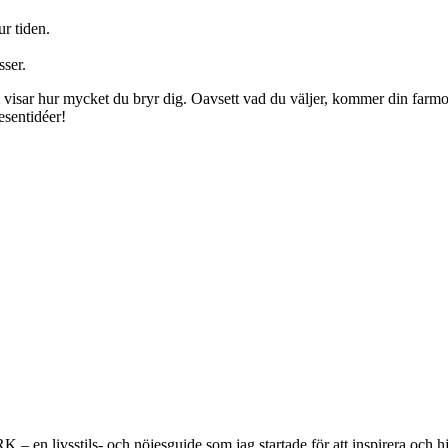
r tiden.
sser.
visar hur mycket du bryr dig. Oavsett vad du väljer, kommer din farmor 
esentidéer!
 en livsstils- och nöjesguide som jag startade för att inspirera och hjä