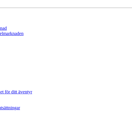
lnad
spelmarknaden
t för ditt äventyr
tsättningar