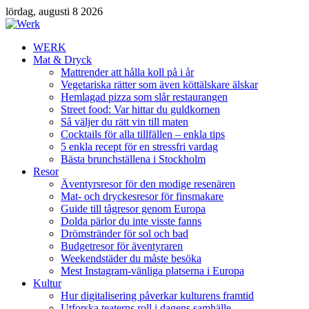
lördag, augusti 8 2026
WERK
Mat & Dryck
Mattrender att hålla koll på i år
Vegetariska rätter som även köttälskare älskar
Hemlagad pizza som slår restaurangen
Street food: Var hittar du guldkornen
Så väljer du rätt vin till maten
Cocktails för alla tillfällen – enkla tips
5 enkla recept för en stressfri vardag
Bästa brunchställena i Stockholm
Resor
Äventyrsresor för den modige resenären
Mat- och dryckesresor för finsmakare
Guide till tågresor genom Europa
Dolda pärlor du inte visste fanns
Drömstränder för sol och bad
Budgetresor för äventyraren
Weekendstäder du måste besöka
Mest Instagram-vänliga platserna i Europa
Kultur
Hur digitalisering påverkar kulturens framtid
Utforska teaterns roll i dagens samhälle