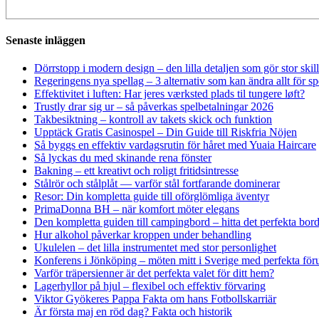
Senaste inläggen
Dörrstopp i modern design – den lilla detaljen som gör stor skil
Regeringens nya spellag – 3 alternativ som kan ändra allt för 
Effektivitet i luften: Har jeres værksted plads til tungere løft?
Trustly drar sig ur – så påverkas spelbetalningar 2026
Takbesiktning – kontroll av takets skick och funktion
Upptäck Gratis Casinospel – Din Guide till Riskfria Nöjen
Så byggs en effektiv vardagsrutin för håret med Yuaia Haircare
Så lyckas du med skinande rena fönster
Bakning – ett kreativt och roligt fritidsintresse
Stålrör och stålplåt — varför stål fortfarande dominerar
Resor: Din kompletta guide till oförglömliga äventyr
PrimaDonna BH – när komfort möter elegans
Den kompletta guiden till campingbord – hitta det perfekta borde
Hur alkohol påverkar kroppen under behandling
Ukulelen – det lilla instrumentet med stor personlighet
Konferens i Jönköping – möten mitt i Sverige med perfekta föru
Varför träpersienner är det perfekta valet för ditt hem?
Lagerhyllor på hjul – flexibel och effektiv förvaring
Viktor Gyökeres Pappa Fakta om hans Fotbollskarriär
Är första maj en röd dag? Fakta och historik