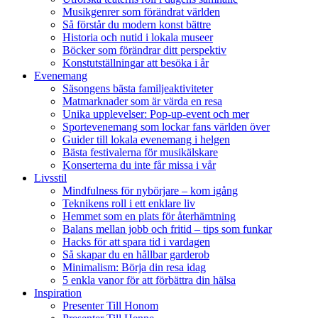
Musikgenrer som förändrat världen
Så förstår du modern konst bättre
Historia och nutid i lokala museer
Böcker som förändrar ditt perspektiv
Konstutställningar att besöka i år
Evenemang
Säsongens bästa familjeaktiviteter
Matmarknader som är värda en resa
Unika upplevelser: Pop-up-event och mer
Sportevenemang som lockar fans världen över
Guider till lokala evenemang i helgen
Bästa festivalerna för musikälskare
Konserterna du inte får missa i vår
Livsstil
Mindfulness för nybörjare – kom igång
Teknikens roll i ett enklare liv
Hemmet som en plats för återhämtning
Balans mellan jobb och fritid – tips som funkar
Hacks för att spara tid i vardagen
Så skapar du en hållbar garderob
Minimalism: Börja din resa idag
5 enkla vanor för att förbättra din hälsa
Inspiration
Presenter Till Honom