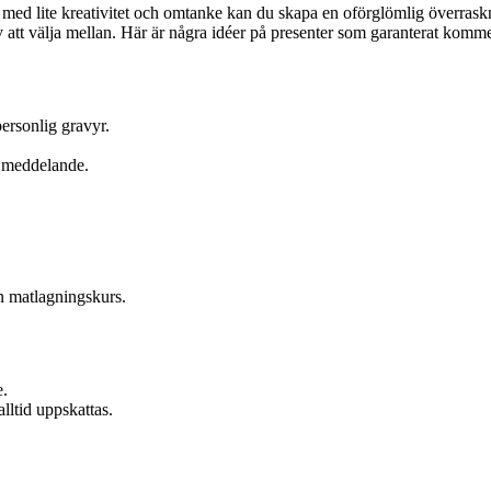
med lite kreativitet och omtanke kan du skapa en oförglömlig överraskning
 att välja mellan. Här är några idéer på presenter som garanterat komme
ersonlig gravyr.
t meddelande.
n matlagningskurs.
e.
ltid uppskattas.