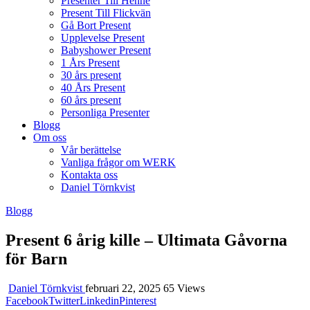
Presenter Till Henne
Present Till Flickvän
Gå Bort Present
Upplevelse Present
Babyshower Present
1 Års Present
30 års present
40 Års Present
60 års present
Personliga Presenter
Blogg
Om oss
Vår berättelse
Vanliga frågor om WERK
Kontakta oss
Daniel Törnkvist
Blogg
Present 6 årig kille – Ultimata Gåvorna
för Barn
Daniel Törnkvist
februari 22, 2025
65 Views
Facebook
Twitter
Linkedin
Pinterest