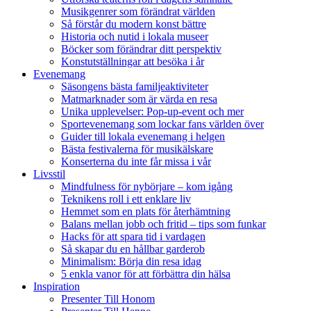
Musikgenrer som förändrat världen
Så förstår du modern konst bättre
Historia och nutid i lokala museer
Böcker som förändrar ditt perspektiv
Konstutställningar att besöka i år
Evenemang
Säsongens bästa familjeaktiviteter
Matmarknader som är värda en resa
Unika upplevelser: Pop-up-event och mer
Sportevenemang som lockar fans världen över
Guider till lokala evenemang i helgen
Bästa festivalerna för musikälskare
Konserterna du inte får missa i vår
Livsstil
Mindfulness för nybörjare – kom igång
Teknikens roll i ett enklare liv
Hemmet som en plats för återhämtning
Balans mellan jobb och fritid – tips som funkar
Hacks för att spara tid i vardagen
Så skapar du en hållbar garderob
Minimalism: Börja din resa idag
5 enkla vanor för att förbättra din hälsa
Inspiration
Presenter Till Honom