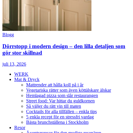
Blogg
Dörrstopp i modern design – den lilla detaljen som
gör stor skillnad
juli 13, 2026
WERK
Mat & Dryck
Mattrender att hålla koll på i år
Vegetariska rätter som även köttälskare älskar
Hemlagad pizza som slår restaurangen
Street food: Var hittar du guldkornen
Så väljer du rätt vin till maten
Cocktails för alla tillfällen – enkla tips
5 enkla recept för en stressfri vardag
Bästa brunchställena i Stockholm
Resor
Äventyrsresor för den modige resenären