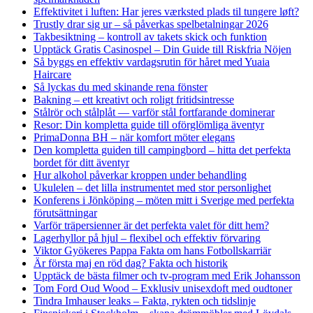
Effektivitet i luften: Har jeres værksted plads til tungere løft?
Trustly drar sig ur – så påverkas spelbetalningar 2026
Takbesiktning – kontroll av takets skick och funktion
Upptäck Gratis Casinospel – Din Guide till Riskfria Nöjen
Så byggs en effektiv vardagsrutin för håret med Yuaia
Haircare
Så lyckas du med skinande rena fönster
Bakning – ett kreativt och roligt fritidsintresse
Stålrör och stålplåt — varför stål fortfarande dominerar
Resor: Din kompletta guide till oförglömliga äventyr
PrimaDonna BH – när komfort möter elegans
Den kompletta guiden till campingbord – hitta det perfekta
bordet för ditt äventyr
Hur alkohol påverkar kroppen under behandling
Ukulelen – det lilla instrumentet med stor personlighet
Konferens i Jönköping – möten mitt i Sverige med perfekta
förutsättningar
Varför träpersienner är det perfekta valet för ditt hem?
Lagerhyllor på hjul – flexibel och effektiv förvaring
Viktor Gyökeres Pappa Fakta om hans Fotbollskarriär
Är första maj en röd dag? Fakta och historik
Upptäck de bästa filmer och tv-program med Erik Johansson
Tom Ford Oud Wood – Exklusiv unisexdoft med oudtoner
Tindra Imhauser leaks – Fakta, rykten och tidslinje