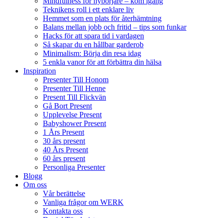
Mindfulness för nybörjare – kom igång
Teknikens roll i ett enklare liv
Hemmet som en plats för återhämtning
Balans mellan jobb och fritid – tips som funkar
Hacks för att spara tid i vardagen
Så skapar du en hållbar garderob
Minimalism: Börja din resa idag
5 enkla vanor för att förbättra din hälsa
Inspiration
Presenter Till Honom
Presenter Till Henne
Present Till Flickvän
Gå Bort Present
Upplevelse Present
Babyshower Present
1 Års Present
30 års present
40 Års Present
60 års present
Personliga Presenter
Blogg
Om oss
Vår berättelse
Vanliga frågor om WERK
Kontakta oss