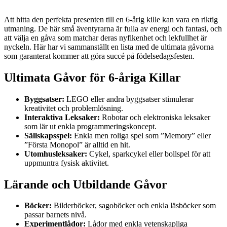
Att hitta den perfekta presenten till en 6-årig kille kan vara en riktig
utmaning. De här små äventyrarna är fulla av energi och fantasi, och
att välja en gåva som matchar deras nyfikenhet och lekfullhet är
nyckeln. Här har vi sammanställt en lista med de ultimata gåvorna
som garanterat kommer att göra succé på födelsedagsfesten.
Ultimata Gåvor för 6-åriga Killar
Byggsatser:
LEGO eller andra byggsatser stimulerar
kreativitet och problemlösning.
Interaktiva Leksaker:
Robotar och elektroniska leksaker
som lär ut enkla programmeringskoncept.
Sällskapsspel:
Enkla men roliga spel som ”Memory” eller
”Första Monopol” är alltid en hit.
Utomhusleksaker:
Cykel, sparkcykel eller bollspel för att
uppmuntra fysisk aktivitet.
Lärande och Utbildande Gåvor
Böcker:
Bilderböcker, sagoböcker och enkla läsböcker som
passar barnets nivå.
Experimentlådor:
Lådor med enkla vetenskapliga