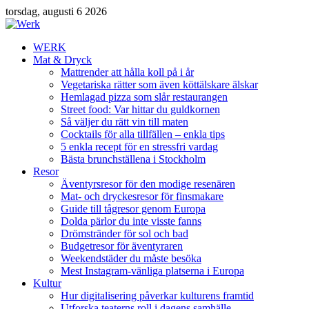
torsdag, augusti 6 2026
WERK
Mat & Dryck
Mattrender att hålla koll på i år
Vegetariska rätter som även köttälskare älskar
Hemlagad pizza som slår restaurangen
Street food: Var hittar du guldkornen
Så väljer du rätt vin till maten
Cocktails för alla tillfällen – enkla tips
5 enkla recept för en stressfri vardag
Bästa brunchställena i Stockholm
Resor
Äventyrsresor för den modige resenären
Mat- och dryckesresor för finsmakare
Guide till tågresor genom Europa
Dolda pärlor du inte visste fanns
Drömstränder för sol och bad
Budgetresor för äventyraren
Weekendstäder du måste besöka
Mest Instagram-vänliga platserna i Europa
Kultur
Hur digitalisering påverkar kulturens framtid
Utforska teaterns roll i dagens samhälle