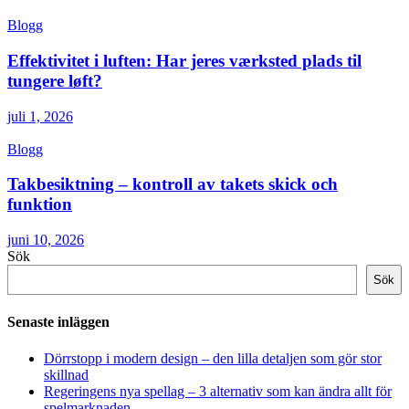
Blogg
Effektivitet i luften: Har jeres værksted plads til
tungere løft?
juli 1, 2026
Blogg
Takbesiktning – kontroll av takets skick och
funktion
juni 10, 2026
Sök
Sök
Senaste inläggen
Dörrstopp i modern design – den lilla detaljen som gör stor
skillnad
Regeringens nya spellag – 3 alternativ som kan ändra allt för
spelmarknaden