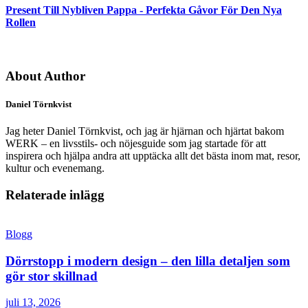
Present Till Nybliven Pappa - Perfekta Gåvor För Den Nya
Rollen
About Author
Daniel Törnkvist
Jag heter Daniel Törnkvist, och jag är hjärnan och hjärtat bakom
WERK – en livsstils- och nöjesguide som jag startade för att
inspirera och hjälpa andra att upptäcka allt det bästa inom mat, resor,
kultur och evenemang.
Relaterade inlägg
Blogg
Dörrstopp i modern design – den lilla detaljen som
gör stor skillnad
juli 13, 2026