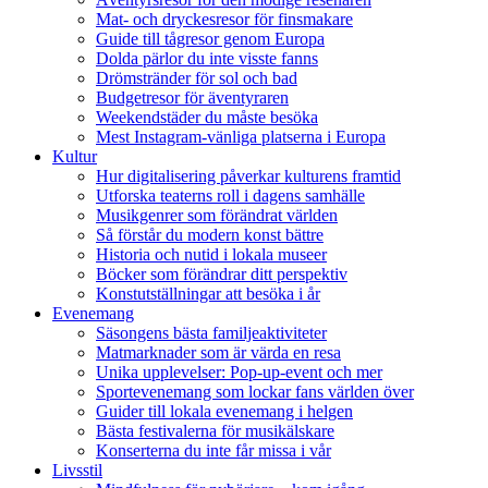
Mat- och dryckesresor för finsmakare
Guide till tågresor genom Europa
Dolda pärlor du inte visste fanns
Drömstränder för sol och bad
Budgetresor för äventyraren
Weekendstäder du måste besöka
Mest Instagram-vänliga platserna i Europa
Kultur
Hur digitalisering påverkar kulturens framtid
Utforska teaterns roll i dagens samhälle
Musikgenrer som förändrat världen
Så förstår du modern konst bättre
Historia och nutid i lokala museer
Böcker som förändrar ditt perspektiv
Konstutställningar att besöka i år
Evenemang
Säsongens bästa familjeaktiviteter
Matmarknader som är värda en resa
Unika upplevelser: Pop-up-event och mer
Sportevenemang som lockar fans världen över
Guider till lokala evenemang i helgen
Bästa festivalerna för musikälskare
Konserterna du inte får missa i vår
Livsstil