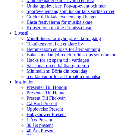
Matmarknader som är värda en resa
Unika upplevelser: Pop-up-event och mer
Sportevenemang som lockar fans världen över
Guider till lokala evenemang i helgen
Bästa festivalerna för musikälskare
Konserterna du inte får missa i vår
Livsstil
Mindfulness för nybörjare – kom igång
Teknikens roll i ett enklare liv
Hemmet som en plats för återhämtning
Balans mellan jobb och fritid – tips som funkar
Hacks för att spara tid i vardagen
Så skapar du en hållbar garderob
Minimalism: Börja din resa idag
5 enkla vanor för att förbättra din hälsa
Inspiration
Presenter Till Honom
Presenter Till Henne
Present Till Flickvän
Gå Bort Present
Upplevelse Present
Babyshower Present
1 Års Present
30 års present
40 Års Present