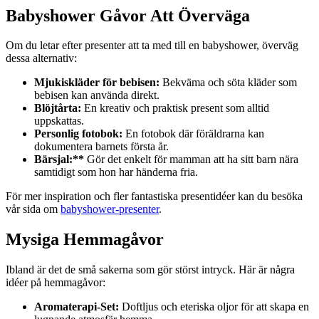
Babyshower Gåvor Att Överväga
Om du letar efter presenter att ta med till en babyshower, överväg
dessa alternativ:
Mjukiskläder för bebisen:
Bekväma och söta kläder som
bebisen kan använda direkt.
Blöjtårta:
En kreativ och praktisk present som alltid
uppskattas.
Personlig fotobok:
En fotobok där föräldrarna kan
dokumentera barnets första år.
Bärsjal:**
Gör det enkelt för mamman att ha sitt barn nära
samtidigt som hon har händerna fria.
För mer inspiration och fler fantastiska presentidéer kan du besöka
vår sida om
babyshower-presenter
.
Mysiga Hemmagåvor
Ibland är det de små sakerna som gör störst intryck. Här är några
idéer på hemmagåvor:
Aromaterapi-Set:
Doftljus och eteriska oljor för att skapa en