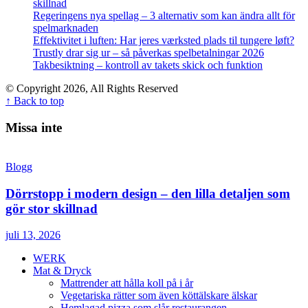
skillnad
Regeringens nya spellag – 3 alternativ som kan ändra allt för
spelmarknaden
Effektivitet i luften: Har jeres værksted plads til tungere løft?
Trustly drar sig ur – så påverkas spelbetalningar 2026
Takbesiktning – kontroll av takets skick och funktion
© Copyright 2026, All Rights Reserved
↑ Back to top
Missa inte
Blogg
Dörrstopp i modern design – den lilla detaljen som
gör stor skillnad
juli 13, 2026
WERK
Mat & Dryck
Mattrender att hålla koll på i år
Vegetariska rätter som även köttälskare älskar
Hemlagad pizza som slår restaurangen