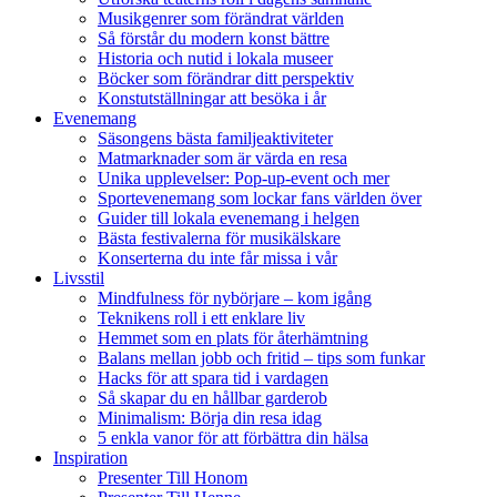
Musikgenrer som förändrat världen
Så förstår du modern konst bättre
Historia och nutid i lokala museer
Böcker som förändrar ditt perspektiv
Konstutställningar att besöka i år
Evenemang
Säsongens bästa familjeaktiviteter
Matmarknader som är värda en resa
Unika upplevelser: Pop-up-event och mer
Sportevenemang som lockar fans världen över
Guider till lokala evenemang i helgen
Bästa festivalerna för musikälskare
Konserterna du inte får missa i vår
Livsstil
Mindfulness för nybörjare – kom igång
Teknikens roll i ett enklare liv
Hemmet som en plats för återhämtning
Balans mellan jobb och fritid – tips som funkar
Hacks för att spara tid i vardagen
Så skapar du en hållbar garderob
Minimalism: Börja din resa idag
5 enkla vanor för att förbättra din hälsa
Inspiration
Presenter Till Honom