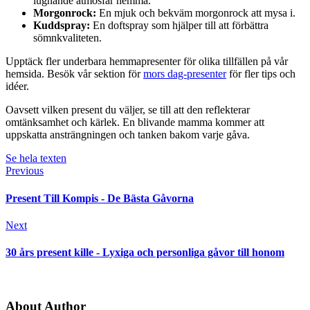
lugnande atmosfär hemma.
Morgonrock:
En mjuk och bekväm morgonrock att mysa i.
Kuddspray:
En doftspray som hjälper till att förbättra
sömnkvaliteten.
Upptäck fler underbara hemmapresenter för olika tillfällen på vår
hemsida. Besök vår sektion för
mors dag-presenter
för fler tips och
idéer.
Oavsett vilken present du väljer, se till att den reflekterar
omtänksamhet och kärlek. En blivande mamma kommer att
uppskatta ansträngningen och tanken bakom varje gåva.
Se hela texten
Previous
Present Till Kompis - De Bästa Gåvorna
Next
30 års present kille - Lyxiga och personliga gåvor till honom
About Author