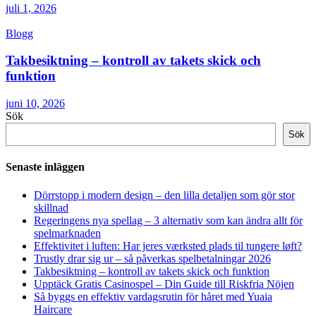
juli 1, 2026
Blogg
Takbesiktning – kontroll av takets skick och
funktion
juni 10, 2026
Sök
Sök
Senaste inläggen
Dörrstopp i modern design – den lilla detaljen som gör stor
skillnad
Regeringens nya spellag – 3 alternativ som kan ändra allt för
spelmarknaden
Effektivitet i luften: Har jeres værksted plads til tungere løft?
Trustly drar sig ur – så påverkas spelbetalningar 2026
Takbesiktning – kontroll av takets skick och funktion
Upptäck Gratis Casinospel – Din Guide till Riskfria Nöjen
Så byggs en effektiv vardagsrutin för håret med Yuaia
Haircare