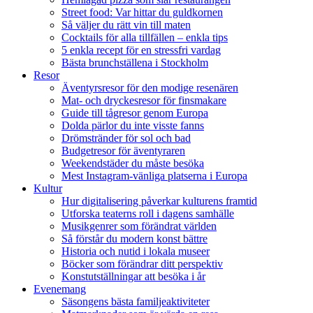
Street food: Var hittar du guldkornen
Så väljer du rätt vin till maten
Cocktails för alla tillfällen – enkla tips
5 enkla recept för en stressfri vardag
Bästa brunchställena i Stockholm
Resor
Äventyrsresor för den modige resenären
Mat- och dryckesresor för finsmakare
Guide till tågresor genom Europa
Dolda pärlor du inte visste fanns
Drömstränder för sol och bad
Budgetresor för äventyraren
Weekendstäder du måste besöka
Mest Instagram-vänliga platserna i Europa
Kultur
Hur digitalisering påverkar kulturens framtid
Utforska teaterns roll i dagens samhälle
Musikgenrer som förändrat världen
Så förstår du modern konst bättre
Historia och nutid i lokala museer
Böcker som förändrar ditt perspektiv
Konstutställningar att besöka i år
Evenemang
Säsongens bästa familjeaktiviteter