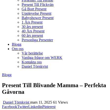
Presenter Till Henne
Present Till Flickvän
Gå Bort Present
Upplevelse Present
Babyshower Present
1 Års Present
30 års present
40 Års Present
60 års present
Personliga Presenter
Blogg
Om oss
Vår berättelse
Vanliga frågor om WERK
Kontakta oss
Daniel Törnkvist
Blogg
Present Till Blivande Mamma – Perfekta
Gåvorna
Daniel Törnkvist
mars 11, 2025
61 Views
Facebook
Twitter
Linkedin
Pinterest