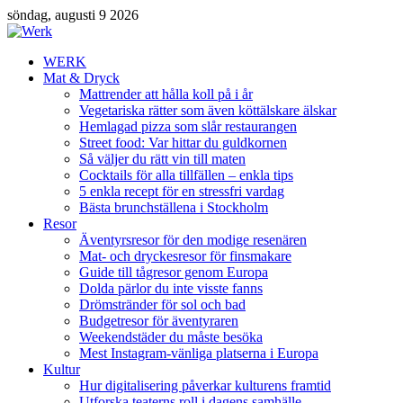
söndag, augusti 9 2026
WERK
Mat & Dryck
Mattrender att hålla koll på i år
Vegetariska rätter som även köttälskare älskar
Hemlagad pizza som slår restaurangen
Street food: Var hittar du guldkornen
Så väljer du rätt vin till maten
Cocktails för alla tillfällen – enkla tips
5 enkla recept för en stressfri vardag
Bästa brunchställena i Stockholm
Resor
Äventyrsresor för den modige resenären
Mat- och dryckesresor för finsmakare
Guide till tågresor genom Europa
Dolda pärlor du inte visste fanns
Drömstränder för sol och bad
Budgetresor för äventyraren
Weekendstäder du måste besöka
Mest Instagram-vänliga platserna i Europa
Kultur
Hur digitalisering påverkar kulturens framtid
Utforska teaterns roll i dagens samhälle