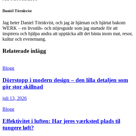
Daniel Törnkvist
Jag heter Daniel Törnkvist, och jag är hjärnan och hjärtat bakom
WERK – en livsstils- och nöjesguide som jag startade för att
inspirera och hjälpa andra att upptäcka allt det bästa inom mat, resor,
kultur och evenemang.
Relaterade inlägg
Blogg
Dörrstopp i modern design – den lilla detaljen som
gör stor skillnad
juli 13, 2026
Blogg
Effektivitet i luften: Har jeres værksted plads til
tungere løft?