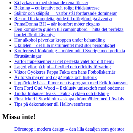
Så lyckas du med skinande rena fönster
Bakning – ett kreativt och roligt fritidsintresse
Stålrör och stålplåt — varför stål fortfarande dominerar
Resor: Din kompletta guide till oförglömliga äventyr
PrimaDonna BH – när komfort möter elegans
Den kompletta guiden till campingbord – hitta det perfekta
bordet för ditt äventyr
Hur alkohol påverkar kroppen under behandling
Ukulelen – det lilla instrumentet med stor personlighet
Konferens i Jönköping – möten mitt i Sverige med perfekta
förutsättningar
Varför träpersienner är det perfekta valet för ditt hem?
Lagerhyllor på hjul – flexibel och effektiv förvaring
Viktor Gyökeres Pappa Fakta om hans Fotbollskarriär
Är första maj en röd dag? Fakta och historik
Upptäck de bästa filmer och tv-program med Erik Johansson
Tom Ford Oud Wood – Exklusiv unisexdoft med oudtoner
Tindra Imhauser leaks – Fakta, rykten och tidslinje
Finsnickeri i Stockholm – skapa drömmöbler med Lövdals
Tips på dekorationer till Halloweenfesten
Missa inte!
Dörrstopp i modern design – den lilla detaljen som gör stor