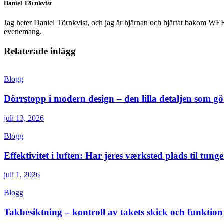
Daniel Törnkvist
Jag heter Daniel Törnkvist, och jag är hjärnan och hjärtat bakom WERK –
evenemang.
Relaterade inlägg
Blogg
Dörrstopp i modern design – den lilla detaljen som gör
juli 13, 2026
Blogg
Effektivitet i luften: Har jeres værksted plads til tunge
juli 1, 2026
Blogg
Takbesiktning – kontroll av takets skick och funktion