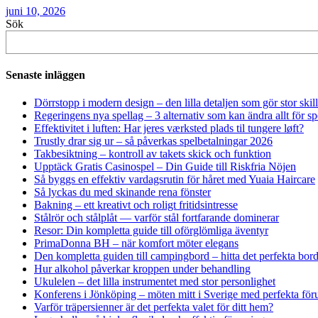
juni 10, 2026
Sök
Senaste inläggen
Dörrstopp i modern design – den lilla detaljen som gör stor skil
Regeringens nya spellag – 3 alternativ som kan ändra allt för 
Effektivitet i luften: Har jeres værksted plads til tungere løft?
Trustly drar sig ur – så påverkas spelbetalningar 2026
Takbesiktning – kontroll av takets skick och funktion
Upptäck Gratis Casinospel – Din Guide till Riskfria Nöjen
Så byggs en effektiv vardagsrutin för håret med Yuaia Haircare
Så lyckas du med skinande rena fönster
Bakning – ett kreativt och roligt fritidsintresse
Stålrör och stålplåt — varför stål fortfarande dominerar
Resor: Din kompletta guide till oförglömliga äventyr
PrimaDonna BH – när komfort möter elegans
Den kompletta guiden till campingbord – hitta det perfekta borde
Hur alkohol påverkar kroppen under behandling
Ukulelen – det lilla instrumentet med stor personlighet
Konferens i Jönköping – möten mitt i Sverige med perfekta föru
Varför träpersienner är det perfekta valet för ditt hem?