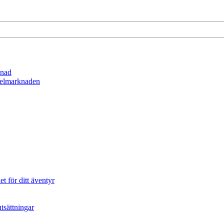
lnad
spelmarknaden
t för ditt äventyr
tsättningar