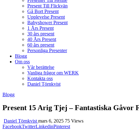
Presenter Till Henne
Present Till Flickvän
Gå Bort Present
Upplevelse Present
Babyshower Present
1 Års Present
30 års present
40 Års Present
60 års present
Personliga Presenter
Blogg
Om oss
Vår berättelse
Vanliga frågor om WERK
Kontakta oss
Daniel Törnkvist
Blogg
Present 15 Arig Tjej – Fantastiska Gåvor F
Daniel Törnkvist
mars 6, 2025
75 Views
Facebook
Twitter
Linkedin
Pinterest