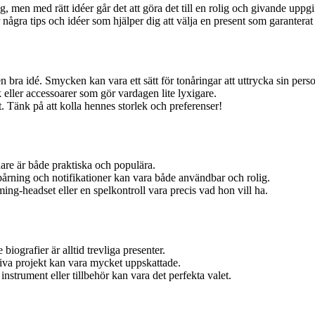
ng, men med rätt idéer går det att göra det till en rolig och givande upp
är några tips och idéer som hjälper dig att välja en present som garantera
bra idé. Smycken kan vara ett sätt för tonåringar att uttrycka sin person
eller accessoarer som gör vardagen lite lyxigare.
 Tänk på att kolla hennes storlek och preferenser!
dare är både praktiska och populära.
rning och notifikationer kan vara både användbar och rolig.
ming-headset eller en spelkontroll vara precis vad hon vill ha.
ografier är alltid trevliga presenter.
tiva projekt kan vara mycket uppskattade.
nstrument eller tillbehör kan vara det perfekta valet.