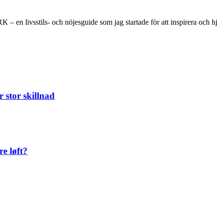
 en livsstils- och nöjesguide som jag startade för att inspirera och hjä
 stor skillnad
re løft?