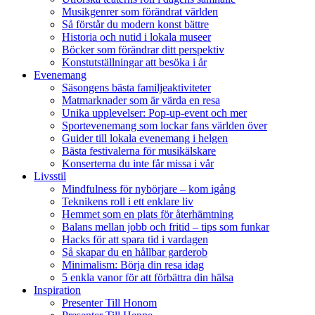
Musikgenrer som förändrat världen
Så förstår du modern konst bättre
Historia och nutid i lokala museer
Böcker som förändrar ditt perspektiv
Konstutställningar att besöka i år
Evenemang
Säsongens bästa familjeaktiviteter
Matmarknader som är värda en resa
Unika upplevelser: Pop-up-event och mer
Sportevenemang som lockar fans världen över
Guider till lokala evenemang i helgen
Bästa festivalerna för musikälskare
Konserterna du inte får missa i vår
Livsstil
Mindfulness för nybörjare – kom igång
Teknikens roll i ett enklare liv
Hemmet som en plats för återhämtning
Balans mellan jobb och fritid – tips som funkar
Hacks för att spara tid i vardagen
Så skapar du en hållbar garderob
Minimalism: Börja din resa idag
5 enkla vanor för att förbättra din hälsa
Inspiration
Presenter Till Honom