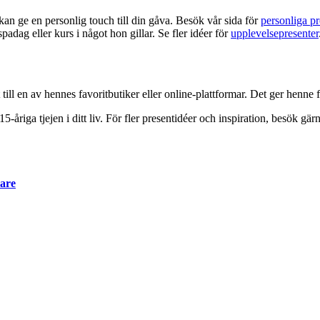
an ge en personlig touch till din gåva. Besök vår sida för
personliga pr
adag eller kurs i något hon gillar. Se fler idéer för
upplevelsepresenter
ll en av hennes favoritbutiker eller online-plattformar. Det ger henne fr
5-åriga tjejen i ditt liv. För fler presentidéer och inspiration, besök gär
lare