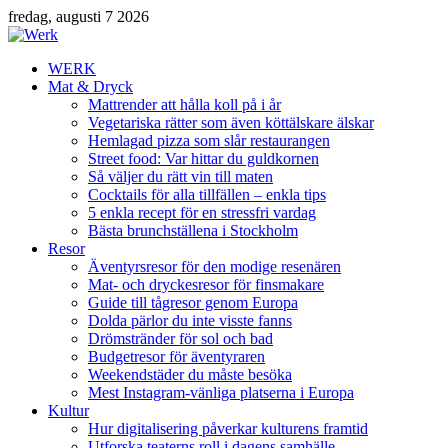
fredag, augusti 7 2026
WERK
Mat & Dryck
Mattrender att hålla koll på i år
Vegetariska rätter som även köttälskare älskar
Hemlagad pizza som slår restaurangen
Street food: Var hittar du guldkornen
Så väljer du rätt vin till maten
Cocktails för alla tillfällen – enkla tips
5 enkla recept för en stressfri vardag
Bästa brunchställena i Stockholm
Resor
Äventyrsresor för den modige resenären
Mat- och dryckesresor för finsmakare
Guide till tågresor genom Europa
Dolda pärlor du inte visste fanns
Drömstränder för sol och bad
Budgetresor för äventyraren
Weekendstäder du måste besöka
Mest Instagram-vänliga platserna i Europa
Kultur
Hur digitalisering påverkar kulturens framtid
Utforska teaterns roll i dagens samhälle