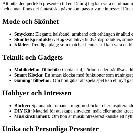
Att hitta den perfekta presenten till en 15-årig tjej kan vara en utmani
helt annat, finns det fantastiska gåvor som passar varje intresse. Här 
Mode och Skönhet
Smycken:
Eleganta halsband, armband och örhängen är alltid en 
Skönhetsprodukter:
Högkvalitativa hudvårdsprodukter, smink 
Kläder:
Trendiga plagg som matchar hennes stil kan vara en hit.
Teknik och Gadgets
Mobiltelefon Tillbehör:
Coola skal, hörlurar eller trådlösa lad
Smart Klocka:
En smart klocka med funktioner som träningsspå
Gaming Tillbehör:
Om hon gillar att spela spel kan ett nytt ga
Hobbyer och Intressen
Böcker:
Spännande romaner, ungdomsböcker eller inspirerande bi
DIY Kit:
Material för att skapa smycken, måla eller andra krea
Musikinstrument:
Om hon är musikintresserad kanske ett nytt i
Unika och Personliga Presenter