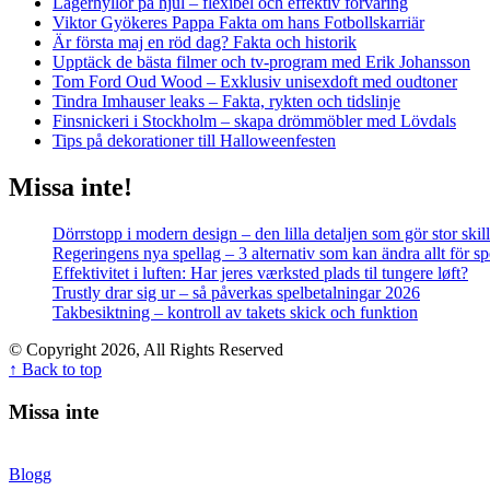
Lagerhyllor på hjul – flexibel och effektiv förvaring
Viktor Gyökeres Pappa Fakta om hans Fotbollskarriär
Är första maj en röd dag? Fakta och historik
Upptäck de bästa filmer och tv-program med Erik Johansson
Tom Ford Oud Wood – Exklusiv unisexdoft med oudtoner
Tindra Imhauser leaks – Fakta, rykten och tidslinje
Finsnickeri i Stockholm – skapa drömmöbler med Lövdals
Tips på dekorationer till Halloweenfesten
Missa inte!
Dörrstopp i modern design – den lilla detaljen som gör stor skil
Regeringens nya spellag – 3 alternativ som kan ändra allt för 
Effektivitet i luften: Har jeres værksted plads til tungere løft?
Trustly drar sig ur – så påverkas spelbetalningar 2026
Takbesiktning – kontroll av takets skick och funktion
© Copyright 2026, All Rights Reserved
↑ Back to top
Missa inte
Blogg