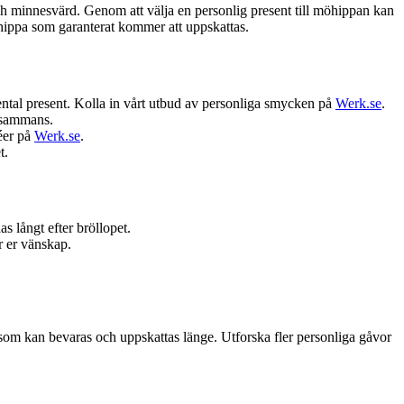
h minnesvärd. Genom att välja en personlig present till möhippan kan
öhippa som garanterat kommer att uppskattas.
ental present. Kolla in vårt utbud av personliga smycken på
Werk.se
.
llsammans.
déer på
Werk.se
.
t.
 långt efter bröllopet.
r er vänskap.
.
ne som kan bevaras och uppskattas länge. Utforska fler personliga gåvor