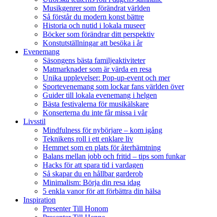
Musikgenrer som förändrat världen
Så förstår du modern konst bättre
Historia och nutid i lokala museer
Böcker som förändrar ditt perspektiv
Konstutställningar att besöka i år
Evenemang
Säsongens bästa familjeaktiviteter
Matmarknader som är värda en resa
Unika upplevelser: Pop-up-event och mer
Sportevenemang som lockar fans världen över
Guider till lokala evenemang i helgen
Bästa festivalerna för musikälskare
Konserterna du inte får missa i vår
Livsstil
Mindfulness för nybörjare – kom igång
Teknikens roll i ett enklare liv
Hemmet som en plats för återhämtning
Balans mellan jobb och fritid – tips som funkar
Hacks för att spara tid i vardagen
Så skapar du en hållbar garderob
Minimalism: Börja din resa idag
5 enkla vanor för att förbättra din hälsa
Inspiration
Presenter Till Honom