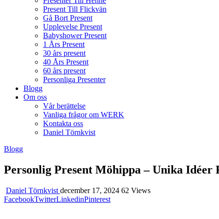
Presenter Till Henne
Present Till Flickvän
Gå Bort Present
Upplevelse Present
Babyshower Present
1 Års Present
30 års present
40 Års Present
60 års present
Personliga Presenter
Blogg
Om oss
Vår berättelse
Vanliga frågor om WERK
Kontakta oss
Daniel Törnkvist
Blogg
Personlig Present Möhippa – Unika Idéer
Daniel Törnkvist
december 17, 2024
62 Views
Facebook
Twitter
Linkedin
Pinterest