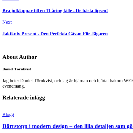
Bra julklappar till en 11 åring kille - De bästa tipsen!
Next
Jaktkniv Present - Den Perfekta Gåvan För Jägaren
About Author
Daniel Törnkvist
Jag heter Daniel Törnkvist, och jag är hjärnan och hjärtat bakom WERK –
evenemang.
Relaterade inlägg
Blogg
Dörrstopp i modern design – den lilla detaljen som gör