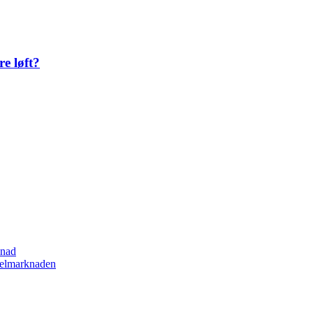
re løft?
lnad
spelmarknaden