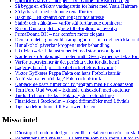
Upptäck Gratis Casinospel – Din Guide till Riskfria Nöjen
Så byggs en effektiv vardagsrutin för håret med Yuaia Haircare
Så lyckas du med skinande rena fönster
Bakning – ett kreativt och roligt fritidsintresse
Stålrör och stålplåt — varför stål fortfarande dominerar
Resor: Din kompletta guide till oförglömliga äventyr
PrimaDonna BH – när komfort möter elegans
Den kompletta guiden till campingbord – hitta det perfekta borde
Hur alkohol påverkar kroppen under behandling
Ukulelen – det lilla instrumentet med stor personlighet
Konferens i Jönköping – möten mitt i Sverige med perfekta föru
Varför träpersienner är det perfekta valet för ditt hem?
Lagerhyllor på hjul – flexibel och effektiv förvaring
Viktor Gyökeres Pappa Fakta om hans Fotbollskarriär
Är första maj en röd dag? Fakta och historik
Upptäck de bästa filmer och tv-program med Erik Johansson
Tom Ford Oud Wood – Exklusiv unisexdoft med oudtoner
Tindra Imhauser leaks – Fakta, rykten och tidslinje
Finsnickeri i Stockholm – skapa drömmöbler med Lövdals
Tips på dekorationer till Halloweenfesten
Missa inte!
Dörrstopp i modern design – den lilla detaljen som gör stor skil
Regeringens nya spellag – 3 alternativ som kan ändra allt för 