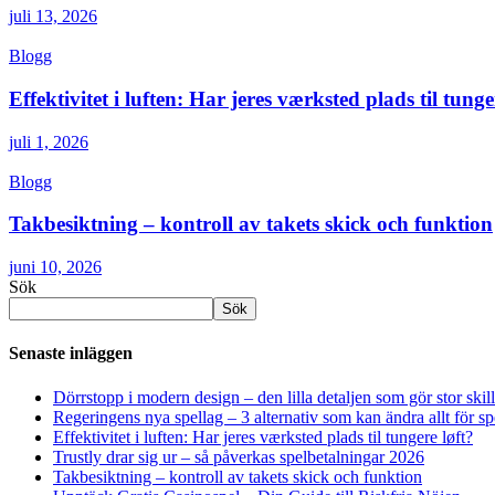
juli 13, 2026
Blogg
Effektivitet i luften: Har jeres værksted plads til tunge
juli 1, 2026
Blogg
Takbesiktning – kontroll av takets skick och funktion
juni 10, 2026
Sök
Sök
Senaste inläggen
Dörrstopp i modern design – den lilla detaljen som gör stor skil
Regeringens nya spellag – 3 alternativ som kan ändra allt för 
Effektivitet i luften: Har jeres værksted plads til tungere løft?
Trustly drar sig ur – så påverkas spelbetalningar 2026
Takbesiktning – kontroll av takets skick och funktion