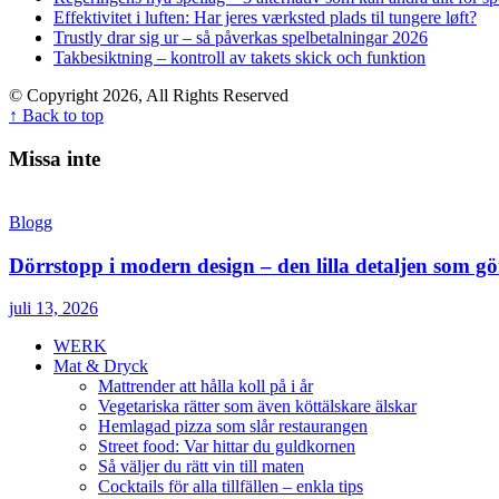
Effektivitet i luften: Har jeres værksted plads til tungere løft?
Trustly drar sig ur – så påverkas spelbetalningar 2026
Takbesiktning – kontroll av takets skick och funktion
© Copyright 2026, All Rights Reserved
↑ Back to top
Missa inte
Blogg
Dörrstopp i modern design – den lilla detaljen som gör
juli 13, 2026
WERK
Mat & Dryck
Mattrender att hålla koll på i år
Vegetariska rätter som även köttälskare älskar
Hemlagad pizza som slår restaurangen
Street food: Var hittar du guldkornen
Så väljer du rätt vin till maten
Cocktails för alla tillfällen – enkla tips