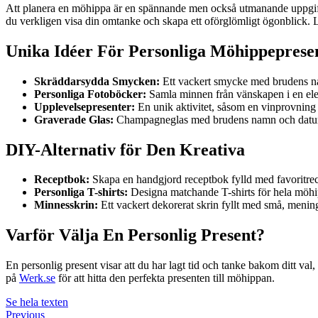
Att planera en möhippa är en spännande men också utmanande uppgift. 
du verkligen visa din omtanke och skapa ett oförglömligt ögonblick. L
Unika Idéer För Personliga Möhippeprese
Skräddarsydda Smycken:
Ett vackert smycke med brudens namn
Personliga Fotoböcker:
Samla minnen från vänskapen i en eleg
Upplevelsepresenter:
En unik aktivitet, såsom en vinprovning ell
Graverade Glas:
Champagneglas med brudens namn och datumet
DIY-Alternativ för Den Kreativa
Receptbok:
Skapa en handgjord receptbok fylld med favoritrece
Personliga T-shirts:
Designa matchande T-shirts för hela möhipp
Minnesskrin:
Ett vackert dekorerat skrin fyllt med små, men
Varför Välja En Personlig Present?
En personlig present visar att du har lagt tid och tanke bakom ditt val
på
Werk.se
för att hitta den perfekta presenten till möhippan.
Se hela texten
Previous