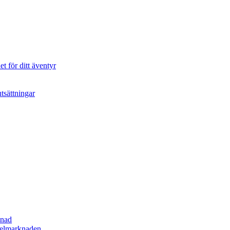
t för ditt äventyr
tsättningar
lnad
spelmarknaden