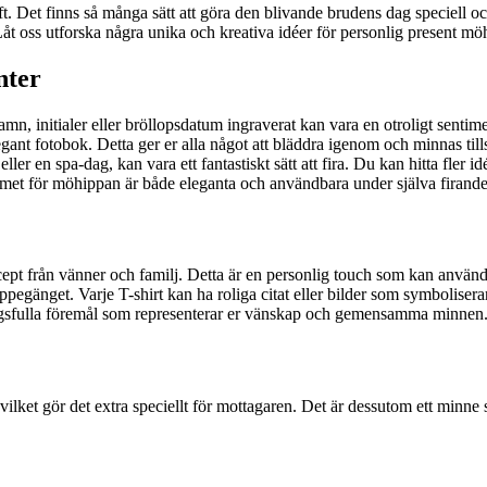
Det finns så många sätt att göra den blivande brudens dag speciell oc
åt oss utforska några unika och kreativa idéer för personlig present m
nter
, initialer eller bröllopsdatum ingraverat kan vara en otroligt sentim
ant fotobok. Detta ger er alla något att bläddra igenom och minnas ti
er en spa-dag, kan vara ett fantastiskt sätt att fira. Du kan hitta fler i
 för möhippan är både eleganta och användbara under själva firande
pt från vänner och familj. Detta är en personlig touch som kan användas
egänget. Varje T-shirt kan ha roliga citat eller bilder som symbolisera
ingsfulla föremål som representerar er vänskap och gemensamma minnen
, vilket gör det extra speciellt för mottagaren. Det är dessutom ett min