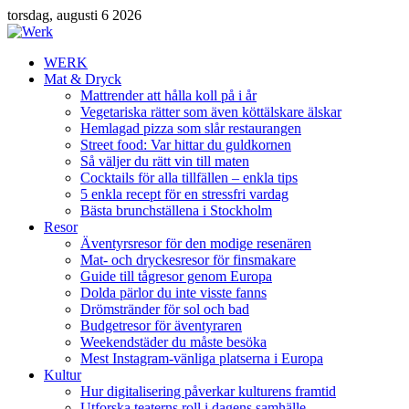
torsdag, augusti 6 2026
WERK
Mat & Dryck
Mattrender att hålla koll på i år
Vegetariska rätter som även köttälskare älskar
Hemlagad pizza som slår restaurangen
Street food: Var hittar du guldkornen
Så väljer du rätt vin till maten
Cocktails för alla tillfällen – enkla tips
5 enkla recept för en stressfri vardag
Bästa brunchställena i Stockholm
Resor
Äventyrsresor för den modige resenären
Mat- och dryckesresor för finsmakare
Guide till tågresor genom Europa
Dolda pärlor du inte visste fanns
Drömstränder för sol och bad
Budgetresor för äventyraren
Weekendstäder du måste besöka
Mest Instagram-vänliga platserna i Europa
Kultur
Hur digitalisering påverkar kulturens framtid
Utforska teaterns roll i dagens samhälle