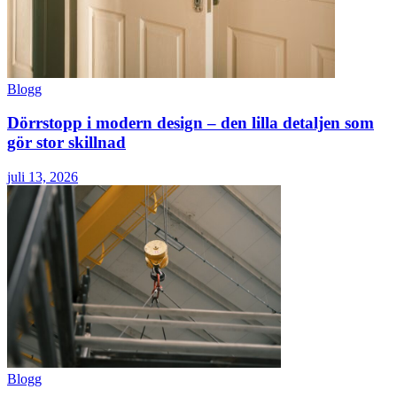
Blogg
Dörrstopp i modern design – den lilla detaljen som
gör stor skillnad
juli 13, 2026
Blogg