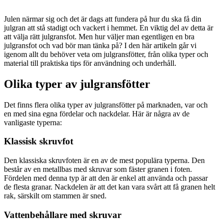
Julen närmar sig och det är dags att fundera på hur du ska få din
julgran att stå stadigt och vackert i hemmet. En viktig del av detta är
att välja rätt julgransfot. Men hur väljer man egentligen en bra
julgransfot och vad bör man tänka på? I den här artikeln går vi
igenom allt du behöver veta om julgransfötter, från olika typer och
material till praktiska tips för användning och underhåll.
Olika typer av julgransfötter
Det finns flera olika typer av julgransfötter på marknaden, var och
en med sina egna fördelar och nackdelar. Här är några av de
vanligaste typerna:
Klassisk skruvfot
Den klassiska skruvfoten är en av de mest populära typerna. Den
består av en metallbas med skruvar som fäster granen i foten.
Fördelen med denna typ är att den är enkel att använda och passar
de flesta granar. Nackdelen är att det kan vara svårt att få granen helt
rak, särskilt om stammen är sned.
Vattenbehållare med skruvar