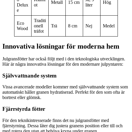
Metall
15 cm
Hög
Delux
ot
liter
e
Traditi
Eco
onell
Trä
8 cm
Nej
Medel
Wood
träfot
Innovativa lösningar för moderna hem
Julgransfötter har också följt med i den teknologiska utvecklingen.
Här är några innovativa lösningar för den modernare julpyntaren:
Självvattnande system
Vissa avancerade modeller kommer med självvattnande system som
automatiskt håller granen hydratiserad. Perfekt för den som ofta är
bortrest eller glömsk.
Fjärrstyrda fötter
För den teknikintresserade finns det nu julgransfötter med
fjärrstyrning. Dessa låter dig justera granens position eller till och
med rotera den utan att behöva krypa under granen.