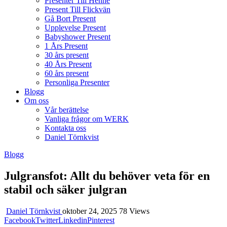
Presenter Till Henne
Present Till Flickvän
Gå Bort Present
Upplevelse Present
Babyshower Present
1 Års Present
30 års present
40 Års Present
60 års present
Personliga Presenter
Blogg
Om oss
Vår berättelse
Vanliga frågor om WERK
Kontakta oss
Daniel Törnkvist
Blogg
Julgransfot: Allt du behöver veta för en
stabil och säker julgran
Daniel Törnkvist
oktober 24, 2025
78 Views
Facebook
Twitter
Linkedin
Pinterest