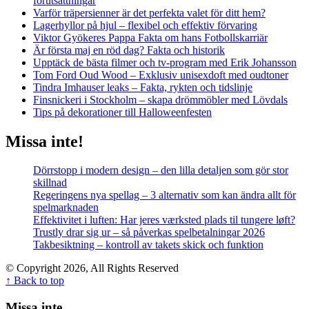
förutsättningar
Varför träpersienner är det perfekta valet för ditt hem?
Lagerhyllor på hjul – flexibel och effektiv förvaring
Viktor Gyökeres Pappa Fakta om hans Fotbollskarriär
Är första maj en röd dag? Fakta och historik
Upptäck de bästa filmer och tv-program med Erik Johansson
Tom Ford Oud Wood – Exklusiv unisexdoft med oudtoner
Tindra Imhauser leaks – Fakta, rykten och tidslinje
Finsnickeri i Stockholm – skapa drömmöbler med Lövdals
Tips på dekorationer till Halloweenfesten
Missa inte!
Dörrstopp i modern design – den lilla detaljen som gör stor
skillnad
Regeringens nya spellag – 3 alternativ som kan ändra allt för
spelmarknaden
Effektivitet i luften: Har jeres værksted plads til tungere løft?
Trustly drar sig ur – så påverkas spelbetalningar 2026
Takbesiktning – kontroll av takets skick och funktion
© Copyright 2026, All Rights Reserved
↑ Back to top
Missa inte