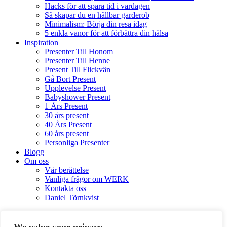
Hacks för att spara tid i vardagen
Så skapar du en hållbar garderob
Minimalism: Börja din resa idag
5 enkla vanor för att förbättra din hälsa
Inspiration
Presenter Till Honom
Presenter Till Henne
Present Till Flickvän
Gå Bort Present
Upplevelse Present
Babyshower Present
1 Års Present
30 års present
40 Års Present
60 års present
Personliga Presenter
Blogg
Om oss
Vår berättelse
Vanliga frågor om WERK
Kontakta oss
Daniel Törnkvist