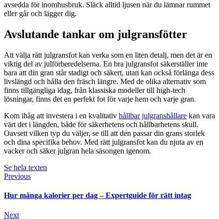
avsedda för inomhusbruk. Släck alltid ljusen när du lämnar rummet
eller går och lägger dig.
Avslutande tankar om julgransfötter
Att välja rätt julgransfot kan verka som en liten detalj, men det är en
viktig del av julförberedelserna. En bra julgransfot säkerställer inte
bara att din gran står stadigt och säkert, utan kan också förlänga dess
livslängd och hålla den fräsch längre. Med de olika alternativ som
finns tillgängliga idag, från klassiska modeller till high-tech
lösningar, finns det en perfekt fot för varje hem och varje gran.
Kom ihåg att investera i en kvalitativ
hållbar julgranshållare
kan vara
värt det i längden, både för säkerhetens och hållbarhetens skull.
Oavsett vilken typ du väljer, se till att den passar din grans storlek
och dina specifika behov. Med rätt julgransfot kan du njuta av en
vacker och säker julgran hela säsongen igenom.
Se hela texten
Previous
Hur många kalorier per dag – Expertguide för rätt intag
Next