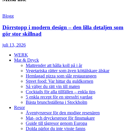
Blogg
Dörrstopp i modern design – den lilla detaljen som
gör stor skillnad
juli 13, 2026
WERK
Mat & Dryck
Mattrender att hålla koll på i år
Vegetariska rätter som även köttälskare älskar
Hemlagad pizza som slår restaurangen
Street food: Var hittar du guldkornen
Så väljer du rätt vin till maten
Cocktails för alla tillfällen – enkla tips
5 enkla recept för en stressfri vardag
Bästa brunchställena i Stockholm
Resor
Äventyrsresor för den modige resenären
Mat- och dryckesresor för finsmakare
Guide till tågresor genom Europa
Dolda pärlor du inte visste fanns