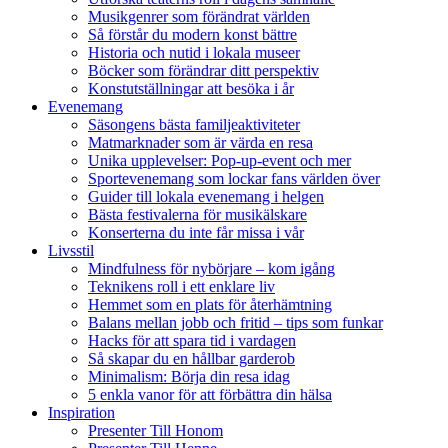
Musikgenrer som förändrat världen
Så förstår du modern konst bättre
Historia och nutid i lokala museer
Böcker som förändrar ditt perspektiv
Konstutställningar att besöka i år
Evenemang
Säsongens bästa familjeaktiviteter
Matmarknader som är värda en resa
Unika upplevelser: Pop-up-event och mer
Sportevenemang som lockar fans världen över
Guider till lokala evenemang i helgen
Bästa festivalerna för musikälskare
Konserterna du inte får missa i vår
Livsstil
Mindfulness för nybörjare – kom igång
Teknikens roll i ett enklare liv
Hemmet som en plats för återhämtning
Balans mellan jobb och fritid – tips som funkar
Hacks för att spara tid i vardagen
Så skapar du en hållbar garderob
Minimalism: Börja din resa idag
5 enkla vanor för att förbättra din hälsa
Inspiration
Presenter Till Honom