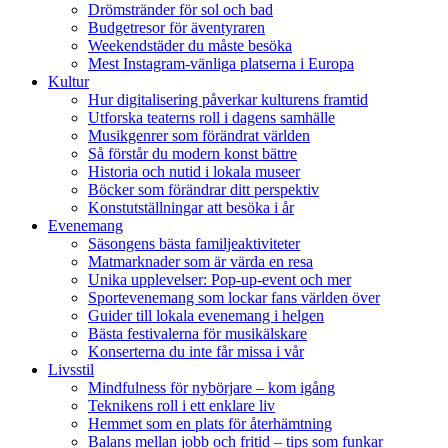
Drömstränder för sol och bad
Budgetresor för äventyraren
Weekendstäder du måste besöka
Mest Instagram-vänliga platserna i Europa
Kultur
Hur digitalisering påverkar kulturens framtid
Utforska teaterns roll i dagens samhälle
Musikgenrer som förändrat världen
Så förstår du modern konst bättre
Historia och nutid i lokala museer
Böcker som förändrar ditt perspektiv
Konstutställningar att besöka i år
Evenemang
Säsongens bästa familjeaktiviteter
Matmarknader som är värda en resa
Unika upplevelser: Pop-up-event och mer
Sportevenemang som lockar fans världen över
Guider till lokala evenemang i helgen
Bästa festivalerna för musikälskare
Konserterna du inte får missa i vår
Livsstil
Mindfulness för nybörjare – kom igång
Teknikens roll i ett enklare liv
Hemmet som en plats för återhämtning
Balans mellan jobb och fritid – tips som funkar