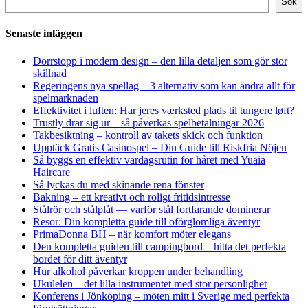
Sök
Senaste inläggen
Dörrstopp i modern design – den lilla detaljen som gör stor
skillnad
Regeringens nya spellag – 3 alternativ som kan ändra allt för
spelmarknaden
Effektivitet i luften: Har jeres værksted plads til tungere løft?
Trustly drar sig ur – så påverkas spelbetalningar 2026
Takbesiktning – kontroll av takets skick och funktion
Upptäck Gratis Casinospel – Din Guide till Riskfria Nöjen
Så byggs en effektiv vardagsrutin för håret med Yuaia
Haircare
Så lyckas du med skinande rena fönster
Bakning – ett kreativt och roligt fritidsintresse
Stålrör och stålplåt — varför stål fortfarande dominerar
Resor: Din kompletta guide till oförglömliga äventyr
PrimaDonna BH – när komfort möter elegans
Den kompletta guiden till campingbord – hitta det perfekta
bordet för ditt äventyr
Hur alkohol påverkar kroppen under behandling
Ukulelen – det lilla instrumentet med stor personlighet
Konferens i Jönköping – möten mitt i Sverige med perfekta