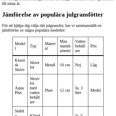
till nästa år.
Jämförelse av populära julgransfötter
För att hjälpa dig välja rätt julgransfot, har vi sammanställt en
jämförelse av några populära modeller:
Max
Vatten
Model
Materi
Typ
stamdi
behåll
Pris
l
al
ameter
are
Klassi
Skruv
sk
Metall
10 cm
Nej
Låg
fot
Skruv
Skruv
fot
Aqua
med
Ja, 3
Plast
12 cm
Medel
Plus
vatten
liter
behåll
are
Stabil
o
Klämf
Ja, 5