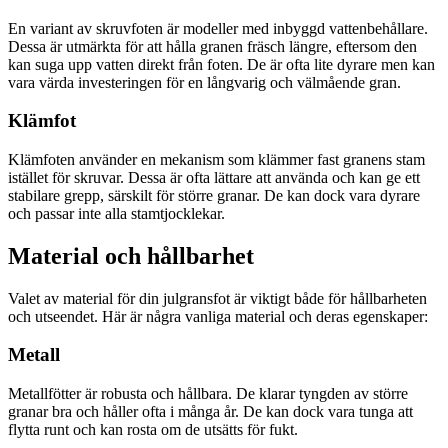
En variant av skruvfoten är modeller med inbyggd vattenbehållare.
Dessa är utmärkta för att hålla granen fräsch längre, eftersom den
kan suga upp vatten direkt från foten. De är ofta lite dyrare men kan
vara värda investeringen för en långvarig och välmående gran.
Klämfot
Klämfoten använder en mekanism som klämmer fast granens stam
istället för skruvar. Dessa är ofta lättare att använda och kan ge ett
stabilare grepp, särskilt för större granar. De kan dock vara dyrare
och passar inte alla stamtjocklekar.
Material och hållbarhet
Valet av material för din julgransfot är viktigt både för hållbarheten
och utseendet. Här är några vanliga material och deras egenskaper:
Metall
Metallfötter är robusta och hållbara. De klarar tyngden av större
granar bra och håller ofta i många år. De kan dock vara tunga att
flytta runt och kan rosta om de utsätts för fukt.