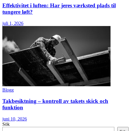
Effektivitet i luften: Har jeres værksted plads til
tungere løft?
juli 1, 2026
Blogg
Takbesiktning – kontroll av takets skick och
funktion
juni 10, 2026
Sök