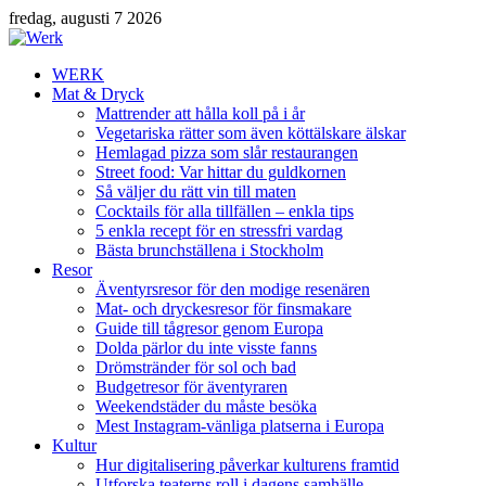
fredag, augusti 7 2026
WERK
Mat & Dryck
Mattrender att hålla koll på i år
Vegetariska rätter som även köttälskare älskar
Hemlagad pizza som slår restaurangen
Street food: Var hittar du guldkornen
Så väljer du rätt vin till maten
Cocktails för alla tillfällen – enkla tips
5 enkla recept för en stressfri vardag
Bästa brunchställena i Stockholm
Resor
Äventyrsresor för den modige resenären
Mat- och dryckesresor för finsmakare
Guide till tågresor genom Europa
Dolda pärlor du inte visste fanns
Drömstränder för sol och bad
Budgetresor för äventyraren
Weekendstäder du måste besöka
Mest Instagram-vänliga platserna i Europa
Kultur
Hur digitalisering påverkar kulturens framtid
Utforska teaterns roll i dagens samhälle