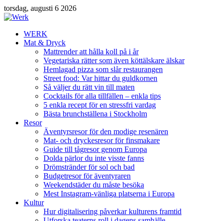
torsdag, augusti 6 2026
WERK
Mat & Dryck
Mattrender att hålla koll på i år
Vegetariska rätter som även köttälskare älskar
Hemlagad pizza som slår restaurangen
Street food: Var hittar du guldkornen
Så väljer du rätt vin till maten
Cocktails för alla tillfällen – enkla tips
5 enkla recept för en stressfri vardag
Bästa brunchställena i Stockholm
Resor
Äventyrsresor för den modige resenären
Mat- och dryckesresor för finsmakare
Guide till tågresor genom Europa
Dolda pärlor du inte visste fanns
Drömstränder för sol och bad
Budgetresor för äventyraren
Weekendstäder du måste besöka
Mest Instagram-vänliga platserna i Europa
Kultur
Hur digitalisering påverkar kulturens framtid
Utforska teaterns roll i dagens samhälle