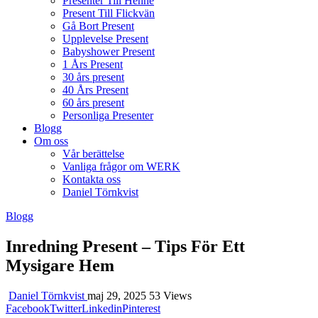
Presenter Till Henne
Present Till Flickvän
Gå Bort Present
Upplevelse Present
Babyshower Present
1 Års Present
30 års present
40 Års Present
60 års present
Personliga Presenter
Blogg
Om oss
Vår berättelse
Vanliga frågor om WERK
Kontakta oss
Daniel Törnkvist
Blogg
Inredning Present – Tips För Ett
Mysigare Hem
Daniel Törnkvist
maj 29, 2025
53 Views
Facebook
Twitter
Linkedin
Pinterest