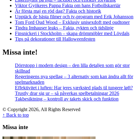
Viktor Gyökeres Pappa Fakta om hans Fotbollskarriär
Är första maj en röd dag? Fakta och historik
Upptäck de bästa filmer och tv-program med Erik Johansson
Tom Ford Oud Wood – Exklusiv unisexdoft med oudtoner
Tindra Imhauser leaks – Fakta, rykten och tidslinje
Finsnickeri i Stockholm – skapa drömmöbler med Lövdals
Tips på dekorationer till Halloweenfesten
Missa inte!
Dörrstopp i modern design – den lilla detaljen som gör stor
skillnad
Regeringens nya spellag – 3 alternativ som kan ändra allt för
spelmarknaden
Effektivitet i luften: Har jeres værksted plads til tungere løft?
Trustly drar sig ur – så påverkas spelbetalningar 2026
Takbesiktning – kontroll av takets skick och funktion
© Copyright 2026, All Rights Reserved
↑ Back to top
Missa inte