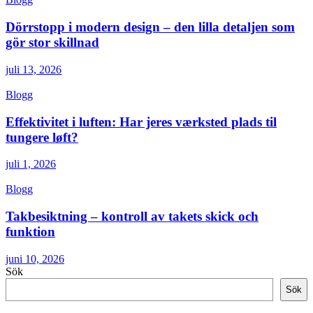
Dörrstopp i modern design – den lilla detaljen som
gör stor skillnad
juli 13, 2026
Blogg
Effektivitet i luften: Har jeres værksted plads til
tungere løft?
juli 1, 2026
Blogg
Takbesiktning – kontroll av takets skick och
funktion
juni 10, 2026
Sök
Sök