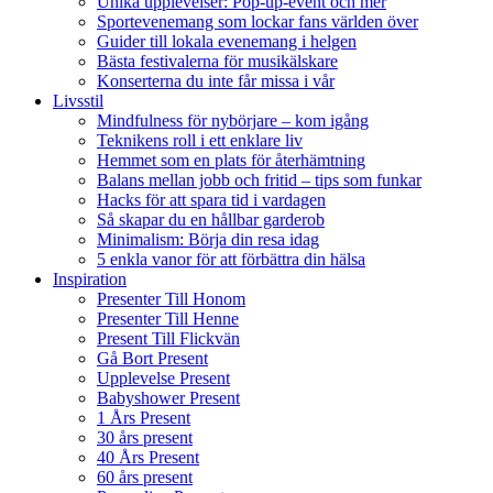
Unika upplevelser: Pop-up-event och mer
Sportevenemang som lockar fans världen över
Guider till lokala evenemang i helgen
Bästa festivalerna för musikälskare
Konserterna du inte får missa i vår
Livsstil
Mindfulness för nybörjare – kom igång
Teknikens roll i ett enklare liv
Hemmet som en plats för återhämtning
Balans mellan jobb och fritid – tips som funkar
Hacks för att spara tid i vardagen
Så skapar du en hållbar garderob
Minimalism: Börja din resa idag
5 enkla vanor för att förbättra din hälsa
Inspiration
Presenter Till Honom
Presenter Till Henne
Present Till Flickvän
Gå Bort Present
Upplevelse Present
Babyshower Present
1 Års Present
30 års present
40 Års Present
60 års present