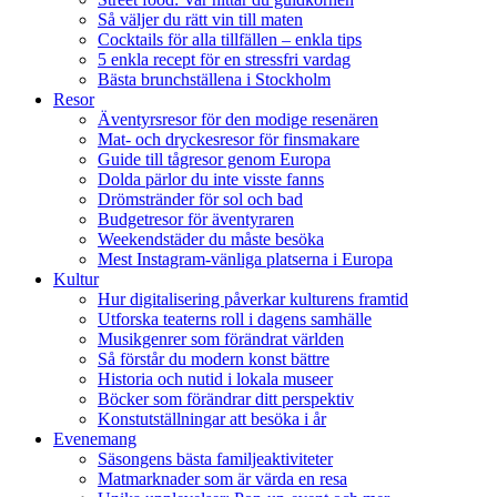
Så väljer du rätt vin till maten
Cocktails för alla tillfällen – enkla tips
5 enkla recept för en stressfri vardag
Bästa brunchställena i Stockholm
Resor
Äventyrsresor för den modige resenären
Mat- och dryckesresor för finsmakare
Guide till tågresor genom Europa
Dolda pärlor du inte visste fanns
Drömstränder för sol och bad
Budgetresor för äventyraren
Weekendstäder du måste besöka
Mest Instagram-vänliga platserna i Europa
Kultur
Hur digitalisering påverkar kulturens framtid
Utforska teaterns roll i dagens samhälle
Musikgenrer som förändrat världen
Så förstår du modern konst bättre
Historia och nutid i lokala museer
Böcker som förändrar ditt perspektiv
Konstutställningar att besöka i år
Evenemang
Säsongens bästa familjeaktiviteter
Matmarknader som är värda en resa