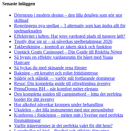
Senaste inläggen
Dörrstopp i modern design – den lilla detaljen som gör stor
skillnad
Regeringens nya spellag – 3 alternativ som kan ändra allt för
spelmarknaden
Effektivitet i luften: Har jeres værksted plads til tungere løft?
Trustly drar sig ur – så påverkas spelbetalningar 2026
Takbesiktning – kontroll av takets skick och funktion
Upptäck Gratis Casinospel – Din Guide till Riskfria Nöjen
Så byggs en effektiv vardagsrutin för håret med Yuaia
Haircare
Så lyckas du med skinande rena fönster
Bakning – ett kreativt och roligt fritidsintresse
Stålrör och stålplåt — varför stål fortfarande dominerar
Resor: Din kompletta guide till oförglömliga äventyr
PrimaDonna BH – när komfort möter elegans
Den kompletta guiden till campingbord – hitta det perfekta
bordet för ditt äventyr
Hur alkohol påverkar kroppen under behandling
Ukulelen – det lilla instrumentet med stor personlighet
Konferens i Jönköping – möten mitt i Sverige med perfekta
förutsättningar
Varför träpersienner är det perfekta valet för ditt hem?
Lagerhyllor på hjul – flexibel och effektiv förvaring