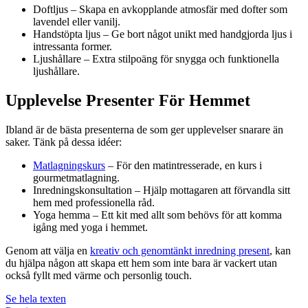
Doftljus – Skapa en avkopplande atmosfär med dofter som
lavendel eller vanilj.
Handstöpta ljus – Ge bort något unikt med handgjorda ljus i
intressanta former.
Ljushållare – Extra stilpoäng för snygga och funktionella
ljushållare.
Upplevelse Presenter För Hemmet
Ibland är de bästa presenterna de som ger upplevelser snarare än
saker. Tänk på dessa idéer:
Matlagningskurs
– För den matintresserade, en kurs i
gourmetmatlagning.
Inredningskonsultation – Hjälp mottagaren att förvandla sitt
hem med professionella råd.
Yoga hemma – Ett kit med allt som behövs för att komma
igång med yoga i hemmet.
Genom att välja en
kreativ och genomtänkt inredning present
, kan
du hjälpa någon att skapa ett hem som inte bara är vackert utan
också fyllt med värme och personlig touch.
Se hela texten