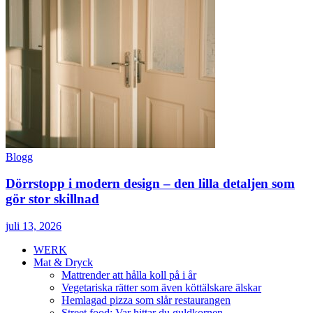
Blogg
Dörrstopp i modern design – den lilla detaljen som
gör stor skillnad
juli 13, 2026
WERK
Mat & Dryck
Mattrender att hålla koll på i år
Vegetariska rätter som även köttälskare älskar
Hemlagad pizza som slår restaurangen
Street food: Var hittar du guldkornen