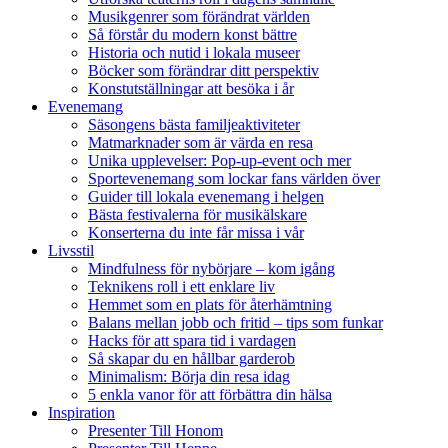
Musikgenrer som förändrat världen
Så förstår du modern konst bättre
Historia och nutid i lokala museer
Böcker som förändrar ditt perspektiv
Konstutställningar att besöka i år
Evenemang
Säsongens bästa familjeaktiviteter
Matmarknader som är värda en resa
Unika upplevelser: Pop-up-event och mer
Sportevenemang som lockar fans världen över
Guider till lokala evenemang i helgen
Bästa festivalerna för musikälskare
Konserterna du inte får missa i vår
Livsstil
Mindfulness för nybörjare – kom igång
Teknikens roll i ett enklare liv
Hemmet som en plats för återhämtning
Balans mellan jobb och fritid – tips som funkar
Hacks för att spara tid i vardagen
Så skapar du en hållbar garderob
Minimalism: Börja din resa idag
5 enkla vanor för att förbättra din hälsa
Inspiration
Presenter Till Honom