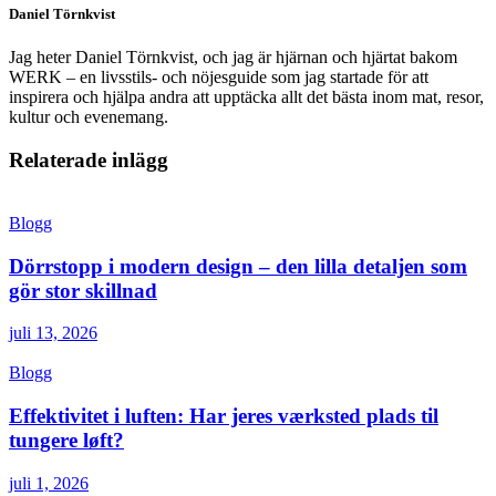
Daniel Törnkvist
Jag heter Daniel Törnkvist, och jag är hjärnan och hjärtat bakom
WERK – en livsstils- och nöjesguide som jag startade för att
inspirera och hjälpa andra att upptäcka allt det bästa inom mat, resor,
kultur och evenemang.
Relaterade inlägg
Blogg
Dörrstopp i modern design – den lilla detaljen som
gör stor skillnad
juli 13, 2026
Blogg
Effektivitet i luften: Har jeres værksted plads til
tungere løft?
juli 1, 2026