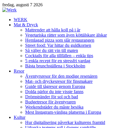
fredag, augusti 7 2026
WERK
Mat & Dryck
Mattrender att hålla koll på i år
Vegetariska rätter som även köttälskare älskar
Hemlagad pizza som slår restaurangen
Street food: Var hittar du guldkornen
Så väljer du rätt vin till maten
Cocktails för alla tillfällen – enkla tips
5 enkla recept för en stressfri vardag
Bästa brunchställena i Stockholm
Resor
Äventyrsresor för den modige resenären
Mat- och dryckesresor för finsmakare
Guide till tågresor genom Europa
Dolda pärlor du inte visste fanns
Drömstränder för sol och bad
Budgetresor för äventyraren
Weekendstäder du måste besöka
Mest Instagram-vänliga platserna i Europa
Kultur
Hur digitalisering påverkar kulturens framtid
Utforska teaterns roll i dagens samhälle