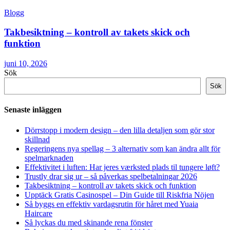
Blogg
Takbesiktning – kontroll av takets skick och
funktion
juni 10, 2026
Sök
Sök
Senaste inläggen
Dörrstopp i modern design – den lilla detaljen som gör stor
skillnad
Regeringens nya spellag – 3 alternativ som kan ändra allt för
spelmarknaden
Effektivitet i luften: Har jeres værksted plads til tungere løft?
Trustly drar sig ur – så påverkas spelbetalningar 2026
Takbesiktning – kontroll av takets skick och funktion
Upptäck Gratis Casinospel – Din Guide till Riskfria Nöjen
Så byggs en effektiv vardagsrutin för håret med Yuaia
Haircare
Så lyckas du med skinande rena fönster