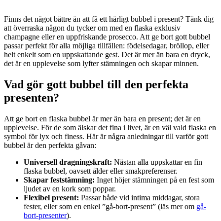
Finns det något bättre än att få ett härligt bubbel i present? Tänk dig
att överraska någon du tycker om med en flaska exklusiv
champagne eller en uppfriskande prosecco. Att ge bort gott bubbel
passar perfekt för alla möjliga tillfällen: födelsedagar, bröllop, eller
helt enkelt som en uppskattande gest. Det är mer än bara en dryck,
det är en upplevelse som lyfter stämningen och skapar minnen.
Vad gör gott bubbel till den perfekta
presenten?
Att ge bort en flaska bubbel är mer än bara en present; det är en
upplevelse. För de som älskar det fina i livet, är en väl vald flaska en
symbol för lyx och finess. Här är några anledningar till varför gott
bubbel är den perfekta gåvan:
Universell dragningskraft:
Nästan alla uppskattar en fin
flaska bubbel, oavsett ålder eller smakpreferenser.
Skapar feststämning:
Inget höjer stämningen på en fest som
ljudet av en kork som poppar.
Flexibel present:
Passar både vid intima middagar, stora
fester, eller som en enkel ”gå-bort-present” (läs mer om
gå-
bort-presenter
).