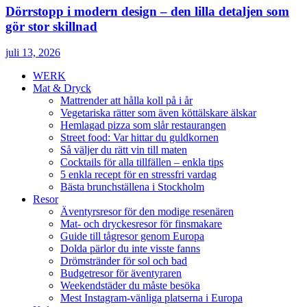
Dörrstopp i modern design – den lilla detaljen som
gör stor skillnad
juli 13, 2026
WERK
Mat & Dryck
Mattrender att hålla koll på i år
Vegetariska rätter som även köttälskare älskar
Hemlagad pizza som slår restaurangen
Street food: Var hittar du guldkornen
Så väljer du rätt vin till maten
Cocktails för alla tillfällen – enkla tips
5 enkla recept för en stressfri vardag
Bästa brunchställena i Stockholm
Resor
Äventyrsresor för den modige resenären
Mat- och dryckesresor för finsmakare
Guide till tågresor genom Europa
Dolda pärlor du inte visste fanns
Drömstränder för sol och bad
Budgetresor för äventyraren
Weekendstäder du måste besöka
Mest Instagram-vänliga platserna i Europa