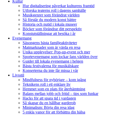
Kultur
Hur digitalisering påverkar kulturens framtid
Utforska teaterns roll i dagens samhälle
Musikgenrer som förändrat världen
Så förstår du modern konst bättre
Historia och nutid i lokala museer
Böcker som förändrar ditt perspektiv
Konstutställningar att besöka i år
Evenemang
Säsongens bästa familjeaktiviteter
Matmarknader som är värda en resa
Unika upplevelser: Pop-up-event och mer
Sportevenemang som lockar fans världen över
Guider till lokala evenemang i helgen
Bästa festivalerna för musikälskare
Konserterna du inte får missa i vår
Livsstil
Mindfulness för nybörjare – kom igång
Teknikens roll i ett enklare liv
Hemmet som en plats för återhämtning
Balans mellan jobb och fritid – tips som funkar
Hacks för att spara tid i vardagen
Så skapar du en hållbar garderob
Minimalism: Börja din resa idag
5 enkla vanor för att förbättra din hälsa