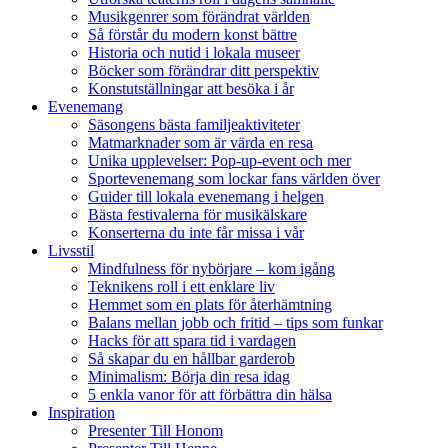
Musikgenrer som förändrat världen
Så förstår du modern konst bättre
Historia och nutid i lokala museer
Böcker som förändrar ditt perspektiv
Konstutställningar att besöka i år
Evenemang
Säsongens bästa familjeaktiviteter
Matmarknader som är värda en resa
Unika upplevelser: Pop-up-event och mer
Sportevenemang som lockar fans världen över
Guider till lokala evenemang i helgen
Bästa festivalerna för musikälskare
Konserterna du inte får missa i vår
Livsstil
Mindfulness för nybörjare – kom igång
Teknikens roll i ett enklare liv
Hemmet som en plats för återhämtning
Balans mellan jobb och fritid – tips som funkar
Hacks för att spara tid i vardagen
Så skapar du en hållbar garderob
Minimalism: Börja din resa idag
5 enkla vanor för att förbättra din hälsa
Inspiration
Presenter Till Honom