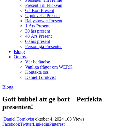
Presenter Till Henne
Present Till Flickvän
Gå Bort Present
Upplevelse Present
Babyshower Present
1 Års Present
30 års present
40 Års Present
60 års present
Personliga Presenter
Blogg
Om oss
Vår berättelse
Vanliga frågor om WERK
Kontakta oss
Daniel Törnkvist
Blogg
Gott bubbel att ge bort – Perfekta
presenten!
Daniel Törnkvist
oktober 4, 2024
103 Views
Facebook
Twitter
Linkedin
Pinterest