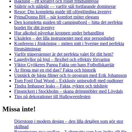
Bakning – ett kreativt och roligt fritidsintresse
Stålrör och stålplåt — varför stål fortfarande dominerar
Resor: Din kompletta guide till oförglömliga äventyr
PrimaDonna BH – när komfort möter elegans
Den kompletta guiden till campingbord – hitta det perfekta
bordet för ditt äventyr
Hur alkohol påverkar kroppen under behandling
Ukulelen – det lilla instrumentet med stor personlighet
Konferens i Jönköping – möten mitt i Sverige med perfekta
förutsättningar
Varför träpersienner är det perfekta valet för ditt hem?
Lagerhyllor på hjul – flexibel och effektiv förvaring
Viktor Gyökeres Pappa Fakta om hans Fotbollskarriär
Är första maj en röd dag? Fakta och historik
Upptäck de bästa filmer och tv-program med Erik Johansson
Tom Ford Oud Wood – Exklusiv unisexdoft med oudtoner
Tindra Imhauser leaks – Fakta, rykten och tidslinje
Finsnickeri i Stockholm – skapa drömmöbler med Lövdals
Tips på dekorationer till Halloweenfesten
Missa inte!
Dörrstopp i modern design – den lilla detaljen som gör stor
skillnad
Regeringens nya spellag – 3 alternativ som kan ändra allt för