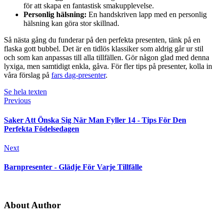
för att skapa en fantastisk smakupplevelse.
Personlig hälsning:
En handskriven lapp med en personlig
hälsning kan göra stor skillnad.
Så nästa gång du funderar på den perfekta presenten, tänk på en
flaska gott bubbel. Det är en tidlös klassiker som aldrig går ur stil
och som kan anpassas till alla tillfällen. Gör någon glad med denna
lyxiga, men samtidigt enkla, gåva. För fler tips på presenter, kolla in
våra förslag på
fars dag-presenter
.
Se hela texten
Previous
Saker Att Önska Sig När Man Fyller 14 - Tips För Den
Perfekta Födelsedagen
Next
Barnpresenter - Glädje För Varje Tillfälle
About Author