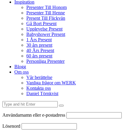
Inspiration
Presenter Till Honom
Presenter Till Henne
Present Till Flickvän
Gå Bort Present
Upplevelse Present
Babyshower Present
1 Års Present
30 års present
40 Års Present
60 års present
Personliga Presenter
Blogg
Om oss
Vår berättelse
Vanliga frågor om WERK
Kontakta oss
Daniel Törnkvist
Användarnamn eller e-postadress
Lösenord