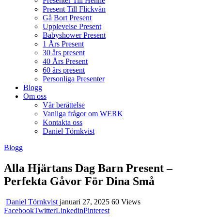
Presenter Till Henne
Present Till Flickvän
Gå Bort Present
Upplevelse Present
Babyshower Present
1 Års Present
30 års present
40 Års Present
60 års present
Personliga Presenter
Blogg
Om oss
Vår berättelse
Vanliga frågor om WERK
Kontakta oss
Daniel Törnkvist
Blogg
Alla Hjärtans Dag Barn Present –
Perfekta Gåvor För Dina Små
Daniel Törnkvist
januari 27, 2025
60 Views
Facebook
Twitter
Linkedin
Pinterest