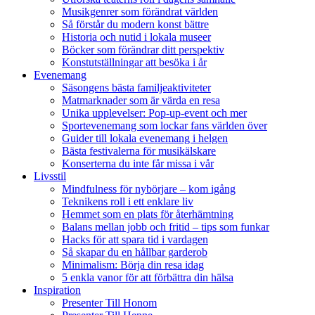
Musikgenrer som förändrat världen
Så förstår du modern konst bättre
Historia och nutid i lokala museer
Böcker som förändrar ditt perspektiv
Konstutställningar att besöka i år
Evenemang
Säsongens bästa familjeaktiviteter
Matmarknader som är värda en resa
Unika upplevelser: Pop-up-event och mer
Sportevenemang som lockar fans världen över
Guider till lokala evenemang i helgen
Bästa festivalerna för musikälskare
Konserterna du inte får missa i vår
Livsstil
Mindfulness för nybörjare – kom igång
Teknikens roll i ett enklare liv
Hemmet som en plats för återhämtning
Balans mellan jobb och fritid – tips som funkar
Hacks för att spara tid i vardagen
Så skapar du en hållbar garderob
Minimalism: Börja din resa idag
5 enkla vanor för att förbättra din hälsa
Inspiration
Presenter Till Honom