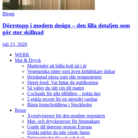
Blogg
Dörrstopp i modern design – den lilla detaljen som
gör stor skillnad
juli 13, 2026
WERK
Mat & Dryck
Mattrender att hålla koll på i år
Vegetariska rätter som även köttälskare älskar
Hemlagad pizza som slår restaurangen
Street food: Var hittar du guldkornen
Så väljer du rätt vin till maten
Cocktails för alla tillfällen – enkla tips
5 enkla recept för en stressfri vardag
Bästa brunchställena i Stockholm
Resor
Äventyrsresor för den modige resenären
Mat- och dryckesresor för finsmakare
Guide till tågresor genom Europa
Dolda pärlor du inte visste fanns
Drömstränder för sol och bad