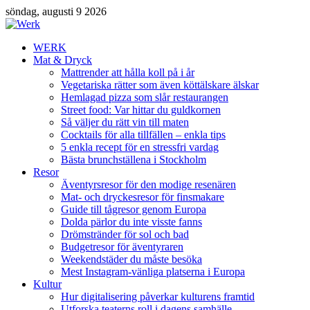
söndag, augusti 9 2026
WERK
Mat & Dryck
Mattrender att hålla koll på i år
Vegetariska rätter som även köttälskare älskar
Hemlagad pizza som slår restaurangen
Street food: Var hittar du guldkornen
Så väljer du rätt vin till maten
Cocktails för alla tillfällen – enkla tips
5 enkla recept för en stressfri vardag
Bästa brunchställena i Stockholm
Resor
Äventyrsresor för den modige resenären
Mat- och dryckesresor för finsmakare
Guide till tågresor genom Europa
Dolda pärlor du inte visste fanns
Drömstränder för sol och bad
Budgetresor för äventyraren
Weekendstäder du måste besöka
Mest Instagram-vänliga platserna i Europa
Kultur
Hur digitalisering påverkar kulturens framtid
Utforska teaterns roll i dagens samhälle