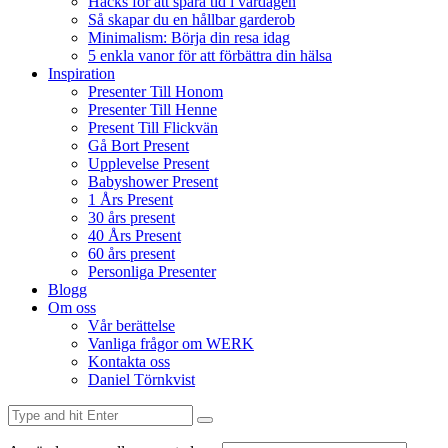
Hacks för att spara tid i vardagen
Så skapar du en hållbar garderob
Minimalism: Börja din resa idag
5 enkla vanor för att förbättra din hälsa
Inspiration
Presenter Till Honom
Presenter Till Henne
Present Till Flickvän
Gå Bort Present
Upplevelse Present
Babyshower Present
1 Års Present
30 års present
40 Års Present
60 års present
Personliga Presenter
Blogg
Om oss
Vår berättelse
Vanliga frågor om WERK
Kontakta oss
Daniel Törnkvist