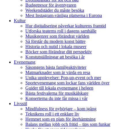
Budgetresor för äventyraren
Weekendstäder du måste besöka
Mest Instagram-vänliga platserna i Europa
Kultur
Hur digitalisering påverkar kulturens framtid
Utforska teaterns roll i dagens samhälle
Musikgenrer som förändrat världen
Så förstår du modern konst bättre
Historia och nutid i lokala museer
Böcker som förändrar ditt perspektiv
Konstutställningar att besöka i år
Evenemang
Säsongens bästa familjeaktiviteter
Matmarknader som är värda en resa
Unika upplevelser: Pop-up-event och mer
Sportevenemang som lockar fans världen över
Guider till lokala evenemang i helgen
Bästa festivalerna för musikälskare
Konserterna du inte får missa i vår
Livsstil
Mindfulness för nybörjare – kom igång
Teknikens roll i ett enklare liv
Hemmet som en plats för återhämtning
Balans mellan jobb och fritid – tips som funkar