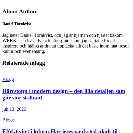
About Author
Daniel Törnkvist
Jag heter Daniel Törnkvist, och jag är hjärnan och hjärtat bakom
WERK – en livsstils- och nöjesguide som jag startade för att
inspirera och hjälpa andra att upptäcka allt det bästa inom mat, resor,
kultur och evenemang.
Relaterade inlägg
Blogg
Dörrstopp i modern design – den lilla detaljen som
gör stor skillnad
juli 13, 2026
Blogg
Effektivitet i luften: Har jeres værksted plads til