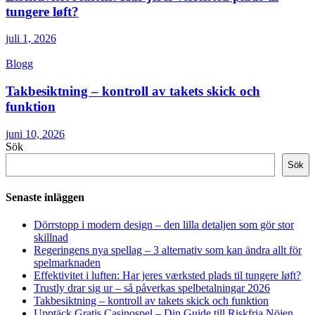
tungere løft?
juli 1, 2026
Blogg
Takbesiktning – kontroll av takets skick och
funktion
juni 10, 2026
Sök
Sök
Senaste inläggen
Dörrstopp i modern design – den lilla detaljen som gör stor
skillnad
Regeringens nya spellag – 3 alternativ som kan ändra allt för
spelmarknaden
Effektivitet i luften: Har jeres værksted plads til tungere løft?
Trustly drar sig ur – så påverkas spelbetalningar 2026
Takbesiktning – kontroll av takets skick och funktion
Upptäck Gratis Casinospel – Din Guide till Riskfria Nöjen