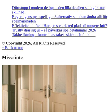
Dörrstopp i modern design – den lilla detaljen som gör stor
skillnad
Regeringens nya spellag – 3 alternativ som kan ändra allt för
spelmarknaden
Effektivitet i luften: Har jeres værksted plads til tungere løft?
Trustly drar sig ur – så påverkas spelbetalningar 2026
Takbesiktning – kontroll av takets skick och funktion
© Copyright 2026, All Rights Reserved
↑ Back to top
Missa inte