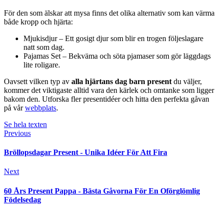
För den som älskar att mysa finns det olika alternativ som kan värma
både kropp och hjärta:
Mjukisdjur – Ett gosigt djur som blir en trogen följeslagare
natt som dag.
Pajamas Set – Bekväma och söta pjamaser som gör läggdags
lite roligare.
Oavsett vilken typ av
alla hjärtans dag barn present
du väljer,
kommer det viktigaste alltid vara den kärlek och omtanke som ligger
bakom den. Utforska fler presentidéer och hitta den perfekta gåvan
på vår
webbplats
.
Se hela texten
Previous
Bröllopsdagar Present - Unika Idéer För Att Fira
Next
60 Års Present Pappa - Bästa Gåvorna För En Oförglömlig
Födelsedag