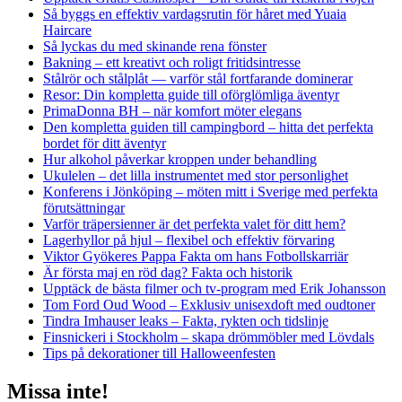
Så byggs en effektiv vardagsrutin för håret med Yuaia
Haircare
Så lyckas du med skinande rena fönster
Bakning – ett kreativt och roligt fritidsintresse
Stålrör och stålplåt — varför stål fortfarande dominerar
Resor: Din kompletta guide till oförglömliga äventyr
PrimaDonna BH – när komfort möter elegans
Den kompletta guiden till campingbord – hitta det perfekta
bordet för ditt äventyr
Hur alkohol påverkar kroppen under behandling
Ukulelen – det lilla instrumentet med stor personlighet
Konferens i Jönköping – möten mitt i Sverige med perfekta
förutsättningar
Varför träpersienner är det perfekta valet för ditt hem?
Lagerhyllor på hjul – flexibel och effektiv förvaring
Viktor Gyökeres Pappa Fakta om hans Fotbollskarriär
Är första maj en röd dag? Fakta och historik
Upptäck de bästa filmer och tv-program med Erik Johansson
Tom Ford Oud Wood – Exklusiv unisexdoft med oudtoner
Tindra Imhauser leaks – Fakta, rykten och tidslinje
Finsnickeri i Stockholm – skapa drömmöbler med Lövdals
Tips på dekorationer till Halloweenfesten
Missa inte!