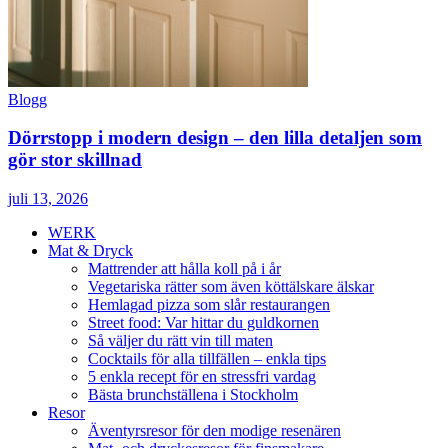
Blogg
Dörrstopp i modern design – den lilla detaljen som
gör stor skillnad
juli 13, 2026
WERK
Mat & Dryck
Mattrender att hålla koll på i år
Vegetariska rätter som även köttälskare älskar
Hemlagad pizza som slår restaurangen
Street food: Var hittar du guldkornen
Så väljer du rätt vin till maten
Cocktails för alla tillfällen – enkla tips
5 enkla recept för en stressfri vardag
Bästa brunchställena i Stockholm
Resor
Äventyrsresor för den modige resenären