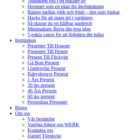
Teknikens roll i ett enklare liv
Hemmet som en plats för återhämtning
Balans mellan jobb och fritid – tips som funkar
Hacks för att spara tid i vardagen
Så skapar du en hållbar garderob
Minimalism: Börja din resa idag
5 enkla vanor för att förbättra din hälsa
Inspiration
Presenter Till Honom
Presenter Till Henne
Present Till Flickvän
Gå Bort Present
Upplevelse Present
Babyshower Present
1 Års Present
30 års present
40 Års Present
60 års present
Personliga Presenter
Blogg
Om oss
Vår berättelse
Vanliga frågor om WERK
Kontakta oss
Daniel Törnkvist