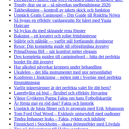
Trustly drar sig ur – så påverkas spelbetalningar 2026
Takbesiktning – kontroll av takets skick och funktion
Upptäck Gratis Casinospel – Din Guide till Riskfria Nöjen
Så byggs en effektiv vardagsrutin för håret med Yuaia
Haircare
Så lyckas du med skinande rena fönster
Bakning – ett kreativt och roligt fritidsintresse
Stålrör och stålplåt — varför stål fortfarande dominerar
Resor: Din kompletta guide till oförglömliga äventyr
PrimaDonna BH – när komfort möter elegans
Den kompletta guiden till campingbord – hitta det perfekta
bordet för ditt äventyr
Hur alkohol påverkar kroppen under behandling
Ukulelen – det lilla instrumentet med stor personlighet
Konferens i Jönköping – möten mitt i Sverige med perfekta
förutsättningar
Varför träpersienner är det perfekta valet för ditt hem?
Lagerhyllor på hjul – flexibel och effektiv förvaring
Viktor Gyökeres Pappa Fakta om hans Fotbollskarriär
Är första maj en röd dag? Fakta och historik
Upptäck de bästa filmer och tv-program med Erik Johansson
Tom Ford Oud Wood – Exklusiv unisexdoft med oudtoner
Tindra Imhauser leaks – Fakta, rykten och tidslinje
Finsnickeri i Stockholm – skapa drömmöbler med Lövdals