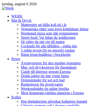
torsdag, augusti 6 2026
WERK
Mat & Dryck
Mattrender att hålla koll på i år
Vegetariska rätter som även köttälskare älskar
Hemlagad pizza som slår restaurangen
Street food: Var hittar du guldkornen
Så väljer du rätt vin till maten
Cocktails för alla tillfällen – enkla tips
5 enkla recept för en stressfri vardag
Bästa brunchställena i Stockholm
Resor
Äventyrsresor för den modige resenären
Mat- och dryckesresor för finsmakare
Guide till tågresor genom Europa
Dolda pärlor du inte visste fanns
Drömstränder för sol och bad
Budgetresor för äventyraren
Weekendstäder du måste besöka
Mest Instagram-vänliga platserna i Europa
Kultur
Hur digitalisering påverkar kulturens framtid
Utforska teaterns roll i dagens samhälle