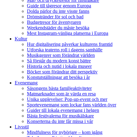
Mat- och dryckesresor för finsmakare
Guide till tågresor genom Europa
Dolda pärlor du inte visste fanns
Drömstränder för sol och bad
Budgetresor för äventyraren
Weekendstäder du måste besöka
Mest Instagram-vänliga platserna i Europa
Kultur
Hur digitalisering påverkar kulturens framtid
Utforska teaterns roll i dagens samhälle
Musikgenrer som förändrat världen
Så förstår du modern konst bättre
Historia och nutid i lokala museer
Böcker som förändrar ditt perspektiv
Konstutställningar att besöka i år
Evenemang
Säsongens bästa familjeaktiviteter
Matmarknader som är värda en resa
Unika upplevelser: Pop-up-event och mer
Sportevenemang som lockar fans världen över
Guider till lokala evenemang i helgen
Bästa festivalerna för musikälskare
Konserterna du inte får missa i vår
Livsstil
Mindfulness för nybörjare – kom igång