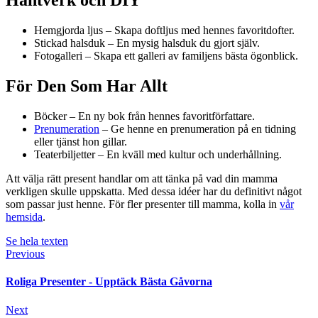
Hantverk och DIY
Hemgjorda ljus – Skapa doftljus med hennes favoritdofter.
Stickad halsduk – En mysig halsduk du gjort själv.
Fotogalleri – Skapa ett galleri av familjens bästa ögonblick.
För Den Som Har Allt
Böcker – En ny bok från hennes favoritförfattare.
Prenumeration
– Ge henne en prenumeration på en tidning
eller tjänst hon gillar.
Teaterbiljetter – En kväll med kultur och underhållning.
Att välja rätt present handlar om att tänka på vad din mamma
verkligen skulle uppskatta. Med dessa idéer har du definitivt något
som passar just henne. För fler presenter till mamma, kolla in
vår
hemsida
.
Se hela texten
Previous
Roliga Presenter - Upptäck Bästa Gåvorna
Next