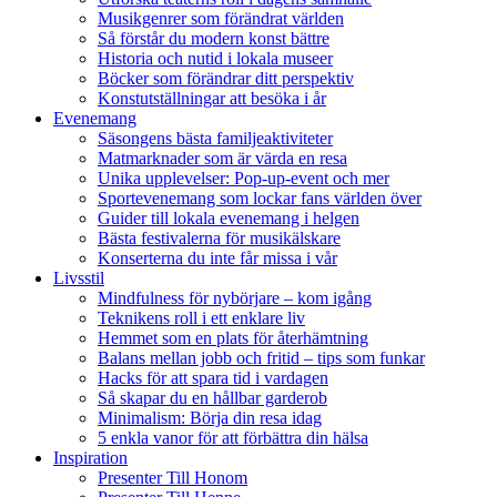
Musikgenrer som förändrat världen
Så förstår du modern konst bättre
Historia och nutid i lokala museer
Böcker som förändrar ditt perspektiv
Konstutställningar att besöka i år
Evenemang
Säsongens bästa familjeaktiviteter
Matmarknader som är värda en resa
Unika upplevelser: Pop-up-event och mer
Sportevenemang som lockar fans världen över
Guider till lokala evenemang i helgen
Bästa festivalerna för musikälskare
Konserterna du inte får missa i vår
Livsstil
Mindfulness för nybörjare – kom igång
Teknikens roll i ett enklare liv
Hemmet som en plats för återhämtning
Balans mellan jobb och fritid – tips som funkar
Hacks för att spara tid i vardagen
Så skapar du en hållbar garderob
Minimalism: Börja din resa idag
5 enkla vanor för att förbättra din hälsa
Inspiration
Presenter Till Honom