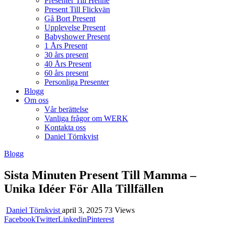
Presenter Till Henne
Present Till Flickvän
Gå Bort Present
Upplevelse Present
Babyshower Present
1 Års Present
30 års present
40 Års Present
60 års present
Personliga Presenter
Blogg
Om oss
Vår berättelse
Vanliga frågor om WERK
Kontakta oss
Daniel Törnkvist
Blogg
Sista Minuten Present Till Mamma –
Unika Idéer För Alla Tillfällen
Daniel Törnkvist
april 3, 2025
73 Views
Facebook
Twitter
Linkedin
Pinterest