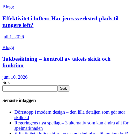
Blogg
Effektivitet i luften: Har jeres værksted plads til
tungere løft?
juli 1, 2026
Blogg
Takbesiktning – kontroll av takets skick och
funktion
juni 10, 2026
Sök
Sök
Senaste inläggen
Dörrstopp i modern design – den lilla detaljen som gör stor
skillnad
Regeringens nya spellag – 3 alternativ som kan ändra allt för
spelmarknaden
Effektivitet i luften: Har jeres værksted plads til tungere løft?