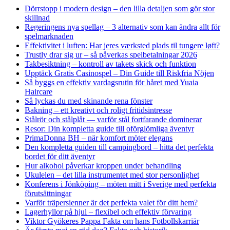
Dörrstopp i modern design – den lilla detaljen som gör stor
skillnad
Regeringens nya spellag – 3 alternativ som kan ändra allt för
spelmarknaden
Effektivitet i luften: Har jeres værksted plads til tungere løft?
Trustly drar sig ur – så påverkas spelbetalningar 2026
Takbesiktning – kontroll av takets skick och funktion
Upptäck Gratis Casinospel – Din Guide till Riskfria Nöjen
Så byggs en effektiv vardagsrutin för håret med Yuaia
Haircare
Så lyckas du med skinande rena fönster
Bakning – ett kreativt och roligt fritidsintresse
Stålrör och stålplåt — varför stål fortfarande dominerar
Resor: Din kompletta guide till oförglömliga äventyr
PrimaDonna BH – när komfort möter elegans
Den kompletta guiden till campingbord – hitta det perfekta
bordet för ditt äventyr
Hur alkohol påverkar kroppen under behandling
Ukulelen – det lilla instrumentet med stor personlighet
Konferens i Jönköping – möten mitt i Sverige med perfekta
förutsättningar
Varför träpersienner är det perfekta valet för ditt hem?
Lagerhyllor på hjul – flexibel och effektiv förvaring
Viktor Gyökeres Pappa Fakta om hans Fotbollskarriär