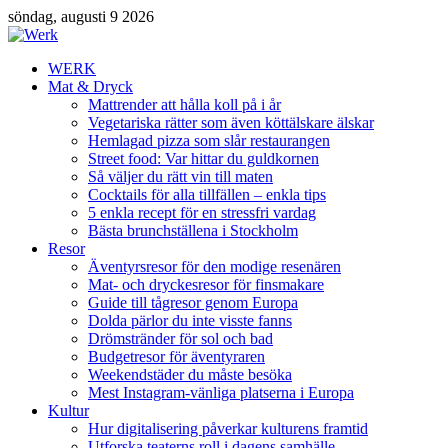
söndag, augusti 9 2026
WERK
Mat & Dryck
Mattrender att hålla koll på i år
Vegetariska rätter som även köttälskare älskar
Hemlagad pizza som slår restaurangen
Street food: Var hittar du guldkornen
Så väljer du rätt vin till maten
Cocktails för alla tillfällen – enkla tips
5 enkla recept för en stressfri vardag
Bästa brunchställena i Stockholm
Resor
Äventyrsresor för den modige resenären
Mat- och dryckesresor för finsmakare
Guide till tågresor genom Europa
Dolda pärlor du inte visste fanns
Drömstränder för sol och bad
Budgetresor för äventyraren
Weekendstäder du måste besöka
Mest Instagram-vänliga platserna i Europa
Kultur
Hur digitalisering påverkar kulturens framtid
Utforska teaterns roll i dagens samhälle