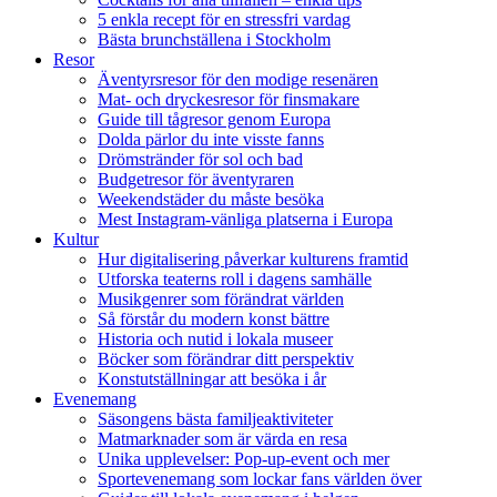
5 enkla recept för en stressfri vardag
Bästa brunchställena i Stockholm
Resor
Äventyrsresor för den modige resenären
Mat- och dryckesresor för finsmakare
Guide till tågresor genom Europa
Dolda pärlor du inte visste fanns
Drömstränder för sol och bad
Budgetresor för äventyraren
Weekendstäder du måste besöka
Mest Instagram-vänliga platserna i Europa
Kultur
Hur digitalisering påverkar kulturens framtid
Utforska teaterns roll i dagens samhälle
Musikgenrer som förändrat världen
Så förstår du modern konst bättre
Historia och nutid i lokala museer
Böcker som förändrar ditt perspektiv
Konstutställningar att besöka i år
Evenemang
Säsongens bästa familjeaktiviteter
Matmarknader som är värda en resa
Unika upplevelser: Pop-up-event och mer
Sportevenemang som lockar fans världen över