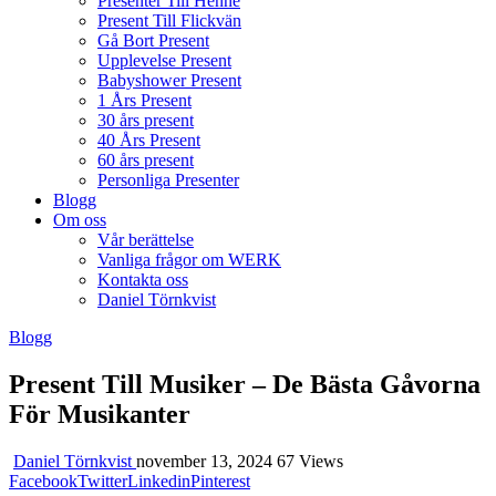
Presenter Till Henne
Present Till Flickvän
Gå Bort Present
Upplevelse Present
Babyshower Present
1 Års Present
30 års present
40 Års Present
60 års present
Personliga Presenter
Blogg
Om oss
Vår berättelse
Vanliga frågor om WERK
Kontakta oss
Daniel Törnkvist
Blogg
Present Till Musiker – De Bästa Gåvorna
För Musikanter
Daniel Törnkvist
november 13, 2024
67 Views
Facebook
Twitter
Linkedin
Pinterest