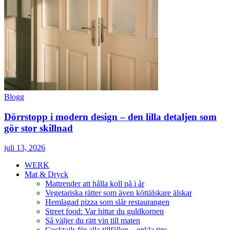
Blogg
Dörrstopp i modern design – den lilla detaljen som
gör stor skillnad
juli 13, 2026
WERK
Mat & Dryck
Mattrender att hålla koll på i år
Vegetariska rätter som även köttälskare älskar
Hemlagad pizza som slår restaurangen
Street food: Var hittar du guldkornen
Så väljer du rätt vin till maten
Cocktails för alla tillfällen – enkla tips