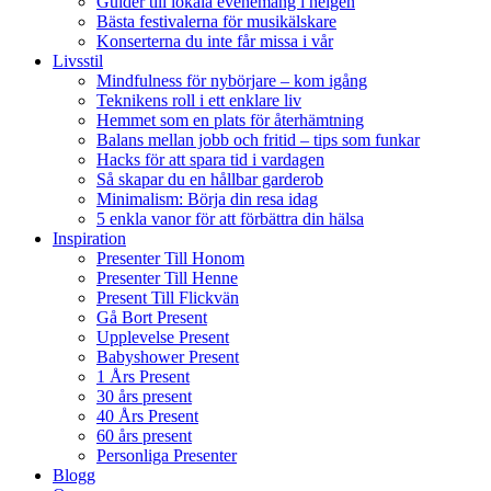
Guider till lokala evenemang i helgen
Bästa festivalerna för musikälskare
Konserterna du inte får missa i vår
Livsstil
Mindfulness för nybörjare – kom igång
Teknikens roll i ett enklare liv
Hemmet som en plats för återhämtning
Balans mellan jobb och fritid – tips som funkar
Hacks för att spara tid i vardagen
Så skapar du en hållbar garderob
Minimalism: Börja din resa idag
5 enkla vanor för att förbättra din hälsa
Inspiration
Presenter Till Honom
Presenter Till Henne
Present Till Flickvän
Gå Bort Present
Upplevelse Present
Babyshower Present
1 Års Present
30 års present
40 Års Present
60 års present
Personliga Presenter
Blogg