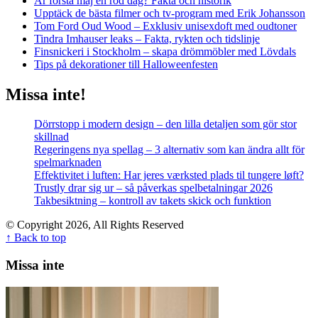
Är första maj en röd dag? Fakta och historik
Upptäck de bästa filmer och tv-program med Erik Johansson
Tom Ford Oud Wood – Exklusiv unisexdoft med oudtoner
Tindra Imhauser leaks – Fakta, rykten och tidslinje
Finsnickeri i Stockholm – skapa drömmöbler med Lövdals
Tips på dekorationer till Halloweenfesten
Missa inte!
Dörrstopp i modern design – den lilla detaljen som gör stor
skillnad
Regeringens nya spellag – 3 alternativ som kan ändra allt för
spelmarknaden
Effektivitet i luften: Har jeres værksted plads til tungere løft?
Trustly drar sig ur – så påverkas spelbetalningar 2026
Takbesiktning – kontroll av takets skick och funktion
© Copyright 2026, All Rights Reserved
↑ Back to top
Missa inte