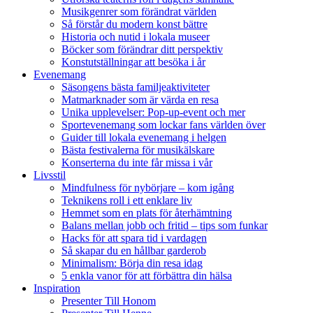
Musikgenrer som förändrat världen
Så förstår du modern konst bättre
Historia och nutid i lokala museer
Böcker som förändrar ditt perspektiv
Konstutställningar att besöka i år
Evenemang
Säsongens bästa familjeaktiviteter
Matmarknader som är värda en resa
Unika upplevelser: Pop-up-event och mer
Sportevenemang som lockar fans världen över
Guider till lokala evenemang i helgen
Bästa festivalerna för musikälskare
Konserterna du inte får missa i vår
Livsstil
Mindfulness för nybörjare – kom igång
Teknikens roll i ett enklare liv
Hemmet som en plats för återhämtning
Balans mellan jobb och fritid – tips som funkar
Hacks för att spara tid i vardagen
Så skapar du en hållbar garderob
Minimalism: Börja din resa idag
5 enkla vanor för att förbättra din hälsa
Inspiration
Presenter Till Honom