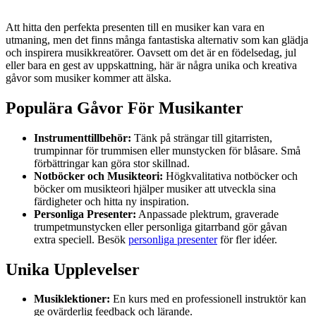
Att hitta den perfekta presenten till en musiker kan vara en
utmaning, men det finns många fantastiska alternativ som kan glädja
och inspirera musikkreatörer. Oavsett om det är en födelsedag, jul
eller bara en gest av uppskattning, här är några unika och kreativa
gåvor som musiker kommer att älska.
Populära Gåvor För Musikanter
Instrumenttillbehör:
Tänk på strängar till gitarristen,
trumpinnar för trummisen eller munstycken för blåsare. Små
förbättringar kan göra stor skillnad.
Notböcker och Musikteori:
Högkvalitativa notböcker och
böcker om musikteori hjälper musiker att utveckla sina
färdigheter och hitta ny inspiration.
Personliga Presenter:
Anpassade plektrum, graverade
trumpetmunstycken eller personliga gitarrband gör gåvan
extra speciell. Besök
personliga presenter
för fler idéer.
Unika Upplevelser
Musiklektioner:
En kurs med en professionell instruktör kan
ge ovärderlig feedback och lärande.