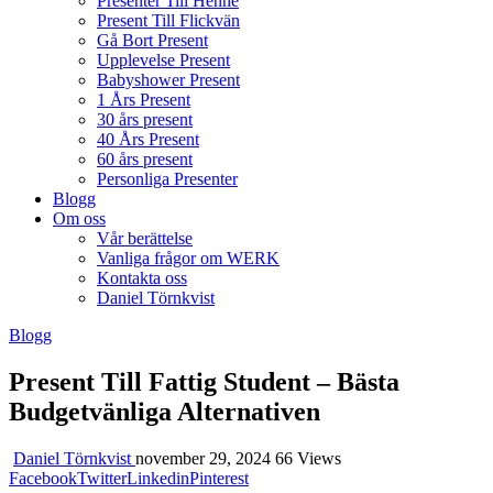
Presenter Till Henne
Present Till Flickvän
Gå Bort Present
Upplevelse Present
Babyshower Present
1 Års Present
30 års present
40 Års Present
60 års present
Personliga Presenter
Blogg
Om oss
Vår berättelse
Vanliga frågor om WERK
Kontakta oss
Daniel Törnkvist
Blogg
Present Till Fattig Student – Bästa
Budgetvänliga Alternativen
Daniel Törnkvist
november 29, 2024
66 Views
Facebook
Twitter
Linkedin
Pinterest