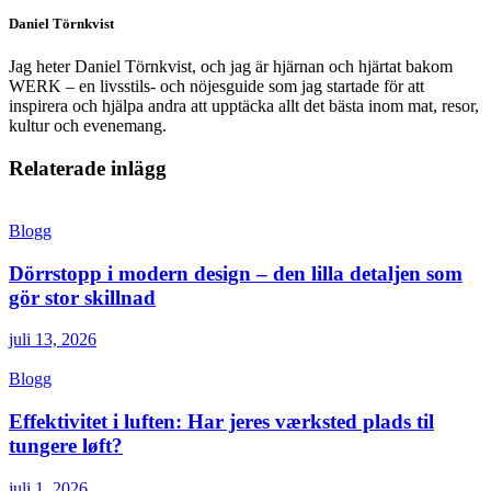
Daniel Törnkvist
Jag heter Daniel Törnkvist, och jag är hjärnan och hjärtat bakom
WERK – en livsstils- och nöjesguide som jag startade för att
inspirera och hjälpa andra att upptäcka allt det bästa inom mat, resor,
kultur och evenemang.
Relaterade inlägg
Blogg
Dörrstopp i modern design – den lilla detaljen som
gör stor skillnad
juli 13, 2026
Blogg
Effektivitet i luften: Har jeres værksted plads til
tungere løft?
juli 1, 2026