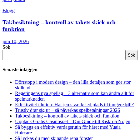
Blogg
Takbesiktning – kontroll av takets skick och
funktion
juni 10, 2026
Sök
Sök
Senaste inläggen
Dörrstopp i modern design – den lilla detaljen som gör stor
skillnad
Regeringens nya spellag – 3 alternativ som kan ändra allt för
spelmarknaden
Effektivitet i luften: Har jeres værksted plads til tungere løft?
Trustly drar sig ur – så påverkas spelbetalningar 2026
Takbesiktning – kontroll av takets skick och funktion
Upptäck Gratis Casinospel – Din Guide till Riskfria Nöjen
Så byggs en effektiv vardagsrutin för håret med Yuaia
Haircare
Så lyckas du med skinande rena fönster