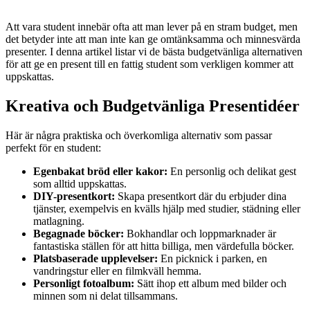
Att vara student innebär ofta att man lever på en stram budget, men
det betyder inte att man inte kan ge omtänksamma och minnesvärda
presenter. I denna artikel listar vi de bästa budgetvänliga alternativen
för att ge en present till en fattig student som verkligen kommer att
uppskattas.
Kreativa och Budgetvänliga Presentidéer
Här är några praktiska och överkomliga alternativ som passar
perfekt för en student:
Egenbakat bröd eller kakor:
En personlig och delikat gest
som alltid uppskattas.
DIY-presentkort:
Skapa presentkort där du erbjuder dina
tjänster, exempelvis en kvälls hjälp med studier, städning eller
matlagning.
Begagnade böcker:
Bokhandlar och loppmarknader är
fantastiska ställen för att hitta billiga, men värdefulla böcker.
Platsbaserade upplevelser:
En picknick i parken, en
vandringstur eller en filmkväll hemma.
Personligt fotoalbum:
Sätt ihop ett album med bilder och
minnen som ni delat tillsammans.