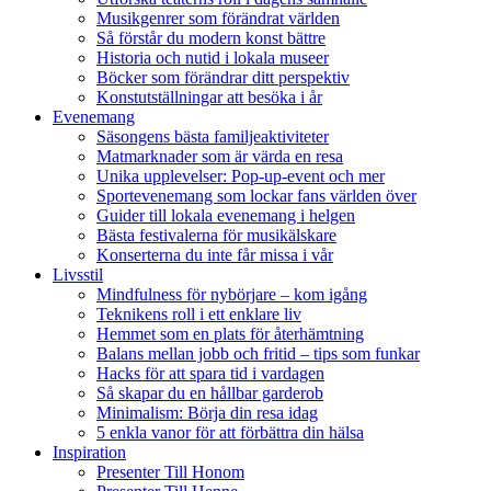
Musikgenrer som förändrat världen
Så förstår du modern konst bättre
Historia och nutid i lokala museer
Böcker som förändrar ditt perspektiv
Konstutställningar att besöka i år
Evenemang
Säsongens bästa familjeaktiviteter
Matmarknader som är värda en resa
Unika upplevelser: Pop-up-event och mer
Sportevenemang som lockar fans världen över
Guider till lokala evenemang i helgen
Bästa festivalerna för musikälskare
Konserterna du inte får missa i vår
Livsstil
Mindfulness för nybörjare – kom igång
Teknikens roll i ett enklare liv
Hemmet som en plats för återhämtning
Balans mellan jobb och fritid – tips som funkar
Hacks för att spara tid i vardagen
Så skapar du en hållbar garderob
Minimalism: Börja din resa idag
5 enkla vanor för att förbättra din hälsa
Inspiration
Presenter Till Honom