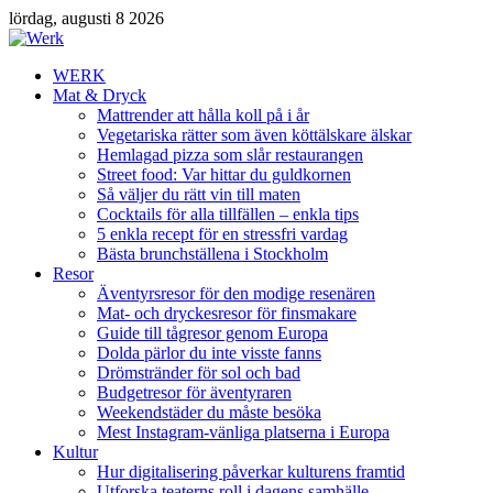
lördag, augusti 8 2026
WERK
Mat & Dryck
Mattrender att hålla koll på i år
Vegetariska rätter som även köttälskare älskar
Hemlagad pizza som slår restaurangen
Street food: Var hittar du guldkornen
Så väljer du rätt vin till maten
Cocktails för alla tillfällen – enkla tips
5 enkla recept för en stressfri vardag
Bästa brunchställena i Stockholm
Resor
Äventyrsresor för den modige resenären
Mat- och dryckesresor för finsmakare
Guide till tågresor genom Europa
Dolda pärlor du inte visste fanns
Drömstränder för sol och bad
Budgetresor för äventyraren
Weekendstäder du måste besöka
Mest Instagram-vänliga platserna i Europa
Kultur
Hur digitalisering påverkar kulturens framtid
Utforska teaterns roll i dagens samhälle