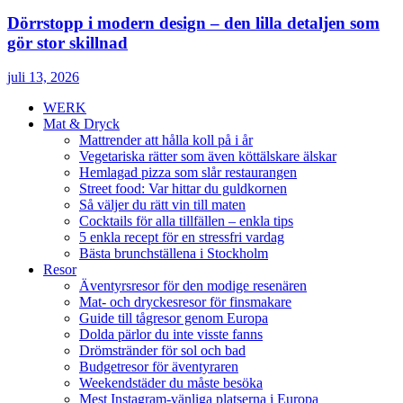
Dörrstopp i modern design – den lilla detaljen som
gör stor skillnad
juli 13, 2026
WERK
Mat & Dryck
Mattrender att hålla koll på i år
Vegetariska rätter som även köttälskare älskar
Hemlagad pizza som slår restaurangen
Street food: Var hittar du guldkornen
Så väljer du rätt vin till maten
Cocktails för alla tillfällen – enkla tips
5 enkla recept för en stressfri vardag
Bästa brunchställena i Stockholm
Resor
Äventyrsresor för den modige resenären
Mat- och dryckesresor för finsmakare
Guide till tågresor genom Europa
Dolda pärlor du inte visste fanns
Drömstränder för sol och bad
Budgetresor för äventyraren
Weekendstäder du måste besöka
Mest Instagram-vänliga platserna i Europa