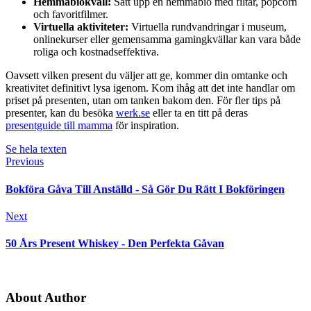
Hemmabiokväll:
Sätt upp en hemmabio med filtar, popcorn
och favoritfilmer.
Virtuella aktiviteter:
Virtuella rundvandringar i museum,
onlinekurser eller gemensamma gamingkvällar kan vara både
roliga och kostnadseffektiva.
Oavsett vilken present du väljer att ge, kommer din omtanke och
kreativitet definitivt lysa igenom. Kom ihåg att det inte handlar om
priset på presenten, utan om tanken bakom den. För fler tips på
presenter, kan du besöka
werk.se
eller ta en titt på deras
presentguide till mamma
för inspiration.
Se hela texten
Previous
Bokföra Gåva Till Anställd - Så Gör Du Rätt I Bokföringen
Next
50 Års Present Whiskey - Den Perfekta Gåvan
About Author