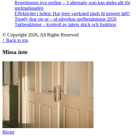
Regeringens nya spellag – 3 alternativ som kan ändra allt för
spelmarknaden
Effektivitet i luften: Har jeres værksted plads til tungere løft?
Trustly drar sig ur – så påverkas spelbetalningar 2026
Takbesiktning – kontroll av takets skick och funktion
© Copyright 2026, All Rights Reserved
↑ Back to top
Missa inte
Blogg