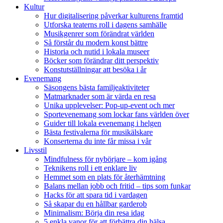
Kultur
Hur digitalisering påverkar kulturens framtid
Utforska teaterns roll i dagens samhälle
Musikgenrer som förändrat världen
Så förstår du modern konst bättre
Historia och nutid i lokala museer
Böcker som förändrar ditt perspektiv
Konstutställningar att besöka i år
Evenemang
Säsongens bästa familjeaktiviteter
Matmarknader som är värda en resa
Unika upplevelser: Pop-up-event och mer
Sportevenemang som lockar fans världen över
Guider till lokala evenemang i helgen
Bästa festivalerna för musikälskare
Konserterna du inte får missa i vår
Livsstil
Mindfulness för nybörjare – kom igång
Teknikens roll i ett enklare liv
Hemmet som en plats för återhämtning
Balans mellan jobb och fritid – tips som funkar
Hacks för att spara tid i vardagen
Så skapar du en hållbar garderob
Minimalism: Börja din resa idag
5 enkla vanor för att förbättra din hälsa