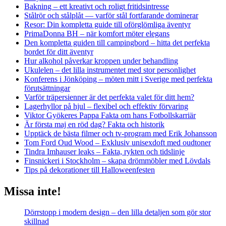
Bakning – ett kreativt och roligt fritidsintresse
Stålrör och stålplåt — varför stål fortfarande dominerar
Resor: Din kompletta guide till oförglömliga äventyr
PrimaDonna BH – när komfort möter elegans
Den kompletta guiden till campingbord – hitta det perfekta
bordet för ditt äventyr
Hur alkohol påverkar kroppen under behandling
Ukulelen – det lilla instrumentet med stor personlighet
Konferens i Jönköping – möten mitt i Sverige med perfekta
förutsättningar
Varför träpersienner är det perfekta valet för ditt hem?
Lagerhyllor på hjul – flexibel och effektiv förvaring
Viktor Gyökeres Pappa Fakta om hans Fotbollskarriär
Är första maj en röd dag? Fakta och historik
Upptäck de bästa filmer och tv-program med Erik Johansson
Tom Ford Oud Wood – Exklusiv unisexdoft med oudtoner
Tindra Imhauser leaks – Fakta, rykten och tidslinje
Finsnickeri i Stockholm – skapa drömmöbler med Lövdals
Tips på dekorationer till Halloweenfesten
Missa inte!
Dörrstopp i modern design – den lilla detaljen som gör stor
skillnad