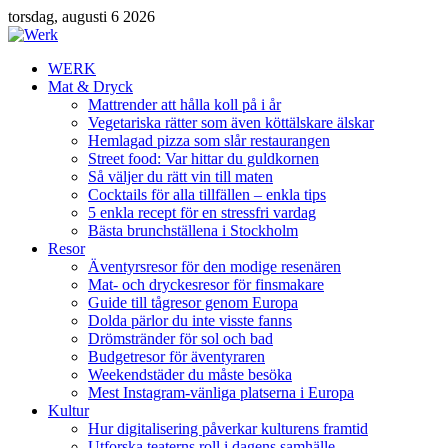
torsdag, augusti 6 2026
WERK
Mat & Dryck
Mattrender att hålla koll på i år
Vegetariska rätter som även köttälskare älskar
Hemlagad pizza som slår restaurangen
Street food: Var hittar du guldkornen
Så väljer du rätt vin till maten
Cocktails för alla tillfällen – enkla tips
5 enkla recept för en stressfri vardag
Bästa brunchställena i Stockholm
Resor
Äventyrsresor för den modige resenären
Mat- och dryckesresor för finsmakare
Guide till tågresor genom Europa
Dolda pärlor du inte visste fanns
Drömstränder för sol och bad
Budgetresor för äventyraren
Weekendstäder du måste besöka
Mest Instagram-vänliga platserna i Europa
Kultur
Hur digitalisering påverkar kulturens framtid
Utforska teaterns roll i dagens samhälle