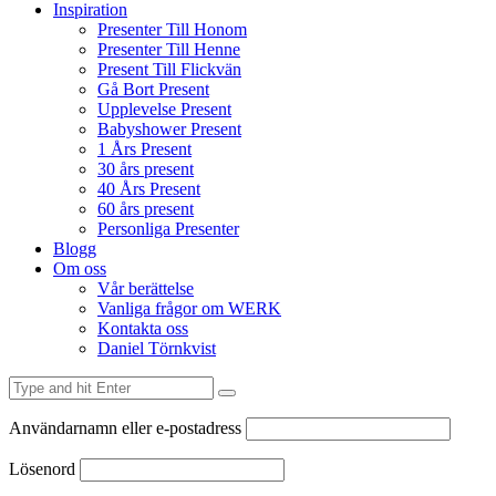
Inspiration
Presenter Till Honom
Presenter Till Henne
Present Till Flickvän
Gå Bort Present
Upplevelse Present
Babyshower Present
1 Års Present
30 års present
40 Års Present
60 års present
Personliga Presenter
Blogg
Om oss
Vår berättelse
Vanliga frågor om WERK
Kontakta oss
Daniel Törnkvist
Användarnamn eller e-postadress
Lösenord