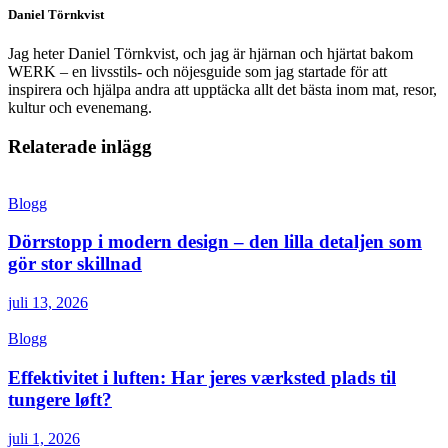
Daniel Törnkvist
Jag heter Daniel Törnkvist, och jag är hjärnan och hjärtat bakom
WERK – en livsstils- och nöjesguide som jag startade för att
inspirera och hjälpa andra att upptäcka allt det bästa inom mat, resor,
kultur och evenemang.
Relaterade inlägg
Blogg
Dörrstopp i modern design – den lilla detaljen som
gör stor skillnad
juli 13, 2026
Blogg
Effektivitet i luften: Har jeres værksted plads til
tungere løft?
juli 1, 2026