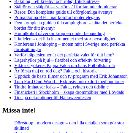
Bakning – ett kreativt och roligt fritidsintresse
Stålrör och stålplåt — varför stål fortfarande dominerar
Resor: Din kompletta guide till oförglömliga äventyr
PrimaDonna BH – när komfort möter elegans
Den kompletta guiden till campingbord – hitta det perfekta
bordet för ditt äventyr
Hur alkohol påverkar kroppen under behandling
Ukulelen – det lilla instrumentet med stor personlighet
Konferens i Jönköping – möten mitt i Sverige med perfekta
förutsättningar
Varför träpersienner är det perfekta valet för ditt hem?
Lagerhyllor på hjul – flexibel och effektiv förvaring
Viktor Gyökeres Pappa Fakta om hans Fotbollskarriär
Är första maj en röd dag? Fakta och historik
Upptäck de bästa filmer och tv-program med Erik Johansson
Tom Ford Oud Wood – Exklusiv unisexdoft med oudtoner
Tindra Imhauser leaks – Fakta, rykten och tidslinje
Finsnickeri i Stockholm – skapa drömmöbler med Lövdals
Tips på dekorationer till Halloweenfesten
Missa inte!
Dörrstopp i modern design – den lilla detaljen som gör stor
skillnad