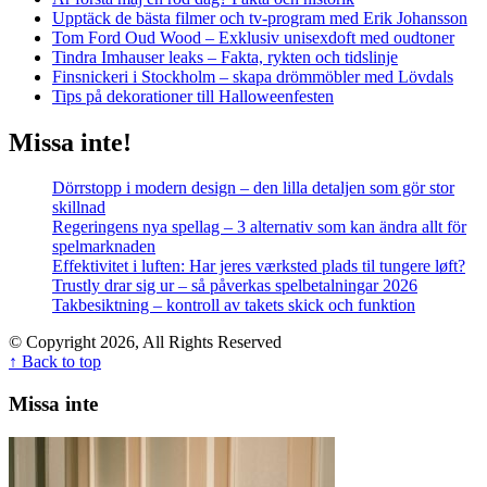
Upptäck de bästa filmer och tv-program med Erik Johansson
Tom Ford Oud Wood – Exklusiv unisexdoft med oudtoner
Tindra Imhauser leaks – Fakta, rykten och tidslinje
Finsnickeri i Stockholm – skapa drömmöbler med Lövdals
Tips på dekorationer till Halloweenfesten
Missa inte!
Dörrstopp i modern design – den lilla detaljen som gör stor
skillnad
Regeringens nya spellag – 3 alternativ som kan ändra allt för
spelmarknaden
Effektivitet i luften: Har jeres værksted plads til tungere løft?
Trustly drar sig ur – så påverkas spelbetalningar 2026
Takbesiktning – kontroll av takets skick och funktion
© Copyright 2026, All Rights Reserved
↑ Back to top
Missa inte