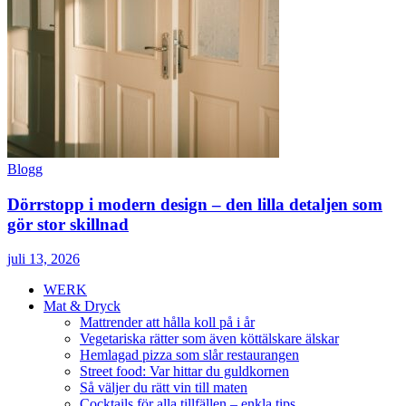
Blogg
Dörrstopp i modern design – den lilla detaljen som
gör stor skillnad
juli 13, 2026
WERK
Mat & Dryck
Mattrender att hålla koll på i år
Vegetariska rätter som även köttälskare älskar
Hemlagad pizza som slår restaurangen
Street food: Var hittar du guldkornen
Så väljer du rätt vin till maten
Cocktails för alla tillfällen – enkla tips