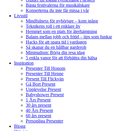
Bästa festivalerna för musikälskare
Konserterna du inte får missa i vår
Livsstil
Mindfulness för nybörjare – kom igång
Teknikens roll i ett enklare liv
Hemmet som en plats för återhämtning
Balans mellan jobb och fritid – tips som funkar
Hacks för att spara tid i vardagen
Så skapar du en hållbar garderob
Minimalism: Börja din resa idag
5 enkla vanor för att förbättra din hälsa
Inspiration
Presenter Till Honom
Presenter Till Henne
Present Till Flickvän
Gå Bort Present
Upplevelse Present
Babyshower Present
1 Års Present
30 års present
40 Års Present
60 års present
Personliga Presenter
Blogg