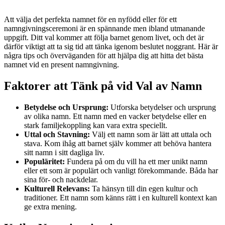
Att välja det perfekta namnet för en nyfödd eller för ett
namngivningsceremoni är en spännande men ibland utmanande
uppgift. Ditt val kommer att följa barnet genom livet, och det är
därför viktigt att ta sig tid att tänka igenom beslutet noggrant. Här är
några tips och överväganden för att hjälpa dig att hitta det bästa
namnet vid en present namngivning.
Faktorer att Tänk på vid Val av Namn
Betydelse och Ursprung:
Utforska betydelser och ursprung
av olika namn. Ett namn med en vacker betydelse eller en
stark familjekoppling kan vara extra speciellt.
Uttal och Stavning:
Välj ett namn som är lätt att uttala och
stava. Kom ihåg att barnet själv kommer att behöva hantera
sitt namn i sitt dagliga liv.
Populäritet:
Fundera på om du vill ha ett mer unikt namn
eller ett som är populärt och vanligt förekommande. Båda har
sina för- och nackdelar.
Kulturell Relevans:
Ta hänsyn till din egen kultur och
traditioner. Ett namn som känns rätt i en kulturell kontext kan
ge extra mening.