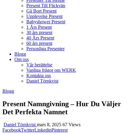
Presenter Till Henne
Present Till Flickvän
Gå Bort Present
Upplevelse Present
Babyshower Present
1 Års Present
30 års present
40 Års Present
60 års present
Personliga Presenter
Blogg
Om oss
Vår berättelse
Vanliga frågor om WERK
Kontakta oss
Daniel Törnkvist
Blogg
Present Namngivning – Hur Du Väljer
Det Perfekta Namnet
Daniel Törnkvist
mars 8, 2025
67 Views
Facebook
Twitter
Linkedin
Pinterest