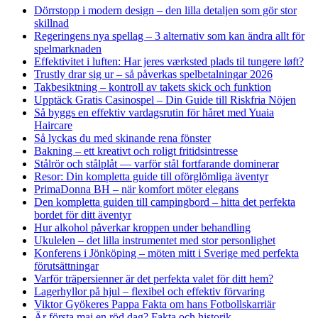
Dörrstopp i modern design – den lilla detaljen som gör stor
skillnad
Regeringens nya spellag – 3 alternativ som kan ändra allt för
spelmarknaden
Effektivitet i luften: Har jeres værksted plads til tungere løft?
Trustly drar sig ur – så påverkas spelbetalningar 2026
Takbesiktning – kontroll av takets skick och funktion
Upptäck Gratis Casinospel – Din Guide till Riskfria Nöjen
Så byggs en effektiv vardagsrutin för håret med Yuaia
Haircare
Så lyckas du med skinande rena fönster
Bakning – ett kreativt och roligt fritidsintresse
Stålrör och stålplåt — varför stål fortfarande dominerar
Resor: Din kompletta guide till oförglömliga äventyr
PrimaDonna BH – när komfort möter elegans
Den kompletta guiden till campingbord – hitta det perfekta
bordet för ditt äventyr
Hur alkohol påverkar kroppen under behandling
Ukulelen – det lilla instrumentet med stor personlighet
Konferens i Jönköping – möten mitt i Sverige med perfekta
förutsättningar
Varför träpersienner är det perfekta valet för ditt hem?
Lagerhyllor på hjul – flexibel och effektiv förvaring
Viktor Gyökeres Pappa Fakta om hans Fotbollskarriär
Är första maj en röd dag? Fakta och historik