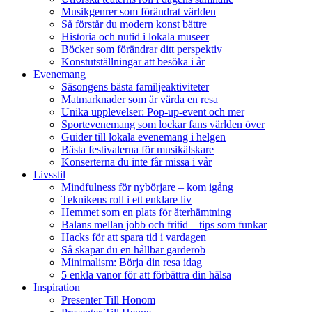
Musikgenrer som förändrat världen
Så förstår du modern konst bättre
Historia och nutid i lokala museer
Böcker som förändrar ditt perspektiv
Konstutställningar att besöka i år
Evenemang
Säsongens bästa familjeaktiviteter
Matmarknader som är värda en resa
Unika upplevelser: Pop-up-event och mer
Sportevenemang som lockar fans världen över
Guider till lokala evenemang i helgen
Bästa festivalerna för musikälskare
Konserterna du inte får missa i vår
Livsstil
Mindfulness för nybörjare – kom igång
Teknikens roll i ett enklare liv
Hemmet som en plats för återhämtning
Balans mellan jobb och fritid – tips som funkar
Hacks för att spara tid i vardagen
Så skapar du en hållbar garderob
Minimalism: Börja din resa idag
5 enkla vanor för att förbättra din hälsa
Inspiration
Presenter Till Honom