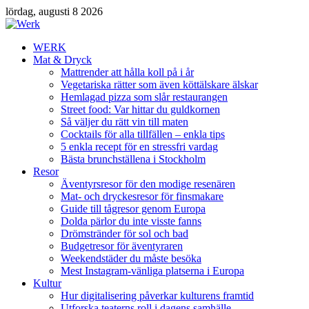
lördag, augusti 8 2026
WERK
Mat & Dryck
Mattrender att hålla koll på i år
Vegetariska rätter som även köttälskare älskar
Hemlagad pizza som slår restaurangen
Street food: Var hittar du guldkornen
Så väljer du rätt vin till maten
Cocktails för alla tillfällen – enkla tips
5 enkla recept för en stressfri vardag
Bästa brunchställena i Stockholm
Resor
Äventyrsresor för den modige resenären
Mat- och dryckesresor för finsmakare
Guide till tågresor genom Europa
Dolda pärlor du inte visste fanns
Drömstränder för sol och bad
Budgetresor för äventyraren
Weekendstäder du måste besöka
Mest Instagram-vänliga platserna i Europa
Kultur
Hur digitalisering påverkar kulturens framtid
Utforska teaterns roll i dagens samhälle