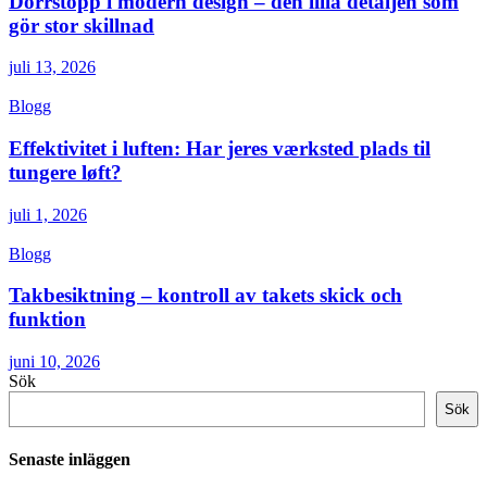
Dörrstopp i modern design – den lilla detaljen som
gör stor skillnad
juli 13, 2026
Blogg
Effektivitet i luften: Har jeres værksted plads til
tungere løft?
juli 1, 2026
Blogg
Takbesiktning – kontroll av takets skick och
funktion
juni 10, 2026
Sök
Sök
Senaste inläggen