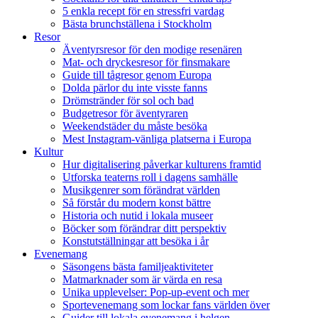
5 enkla recept för en stressfri vardag
Bästa brunchställena i Stockholm
Resor
Äventyrsresor för den modige resenären
Mat- och dryckesresor för finsmakare
Guide till tågresor genom Europa
Dolda pärlor du inte visste fanns
Drömstränder för sol och bad
Budgetresor för äventyraren
Weekendstäder du måste besöka
Mest Instagram-vänliga platserna i Europa
Kultur
Hur digitalisering påverkar kulturens framtid
Utforska teaterns roll i dagens samhälle
Musikgenrer som förändrat världen
Så förstår du modern konst bättre
Historia och nutid i lokala museer
Böcker som förändrar ditt perspektiv
Konstutställningar att besöka i år
Evenemang
Säsongens bästa familjeaktiviteter
Matmarknader som är värda en resa
Unika upplevelser: Pop-up-event och mer
Sportevenemang som lockar fans världen över
Guider till lokala evenemang i helgen