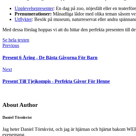
Upplevelsepresenter
: En dag på zoo, nöjesfält eller en teaterför
Prenumerationer:
Månadliga lådor med olika teman såsom vete
Utflykter
: Besök på museum, naturreservat eller andra spännand
Med dessa förslag hoppas vi att du hittar den perfekta presenten till d
Se hela texten
Previous
Present 6 Åring - De Bästa Gåvorna För Barn
Next
Present Till Tjejkompis - Perfekta Gåvor För Henne
About Author
Daniel Törnkvist
Jag heter Daniel Törnkvist, och jag är hjärnan och hjärtat bakom WERK –
evenemang.