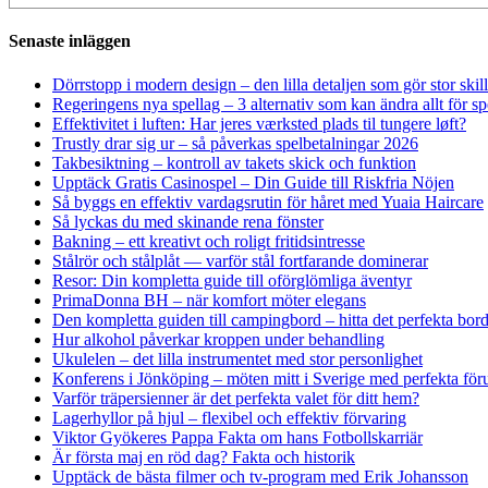
Senaste inläggen
Dörrstopp i modern design – den lilla detaljen som gör stor skil
Regeringens nya spellag – 3 alternativ som kan ändra allt för 
Effektivitet i luften: Har jeres værksted plads til tungere løft?
Trustly drar sig ur – så påverkas spelbetalningar 2026
Takbesiktning – kontroll av takets skick och funktion
Upptäck Gratis Casinospel – Din Guide till Riskfria Nöjen
Så byggs en effektiv vardagsrutin för håret med Yuaia Haircare
Så lyckas du med skinande rena fönster
Bakning – ett kreativt och roligt fritidsintresse
Stålrör och stålplåt — varför stål fortfarande dominerar
Resor: Din kompletta guide till oförglömliga äventyr
PrimaDonna BH – när komfort möter elegans
Den kompletta guiden till campingbord – hitta det perfekta borde
Hur alkohol påverkar kroppen under behandling
Ukulelen – det lilla instrumentet med stor personlighet
Konferens i Jönköping – möten mitt i Sverige med perfekta föru
Varför träpersienner är det perfekta valet för ditt hem?
Lagerhyllor på hjul – flexibel och effektiv förvaring
Viktor Gyökeres Pappa Fakta om hans Fotbollskarriär
Är första maj en röd dag? Fakta och historik
Upptäck de bästa filmer och tv-program med Erik Johansson