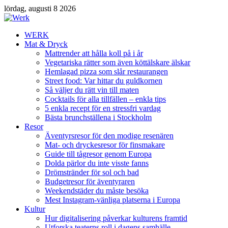
lördag, augusti 8 2026
WERK
Mat & Dryck
Mattrender att hålla koll på i år
Vegetariska rätter som även köttälskare älskar
Hemlagad pizza som slår restaurangen
Street food: Var hittar du guldkornen
Så väljer du rätt vin till maten
Cocktails för alla tillfällen – enkla tips
5 enkla recept för en stressfri vardag
Bästa brunchställena i Stockholm
Resor
Äventyrsresor för den modige resenären
Mat- och dryckesresor för finsmakare
Guide till tågresor genom Europa
Dolda pärlor du inte visste fanns
Drömstränder för sol och bad
Budgetresor för äventyraren
Weekendstäder du måste besöka
Mest Instagram-vänliga platserna i Europa
Kultur
Hur digitalisering påverkar kulturens framtid
Utforska teaterns roll i dagens samhälle