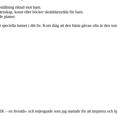
eställning riktad mot barn.
nskap, konst eller böcker skräddarsydda för barn.
e platser.
et speciella barnet i ditt liv. Kom ihåg att den bästa gåvan ofta är den 
 en livsstils- och nöjesguide som jag startade för att inspirera och hjä