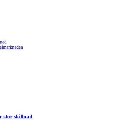
lnad
spelmarknaden
 stor skillnad