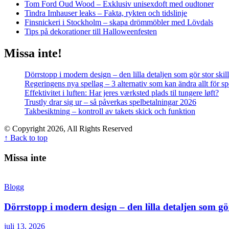
Tom Ford Oud Wood – Exklusiv unisexdoft med oudtoner
Tindra Imhauser leaks – Fakta, rykten och tidslinje
Finsnickeri i Stockholm – skapa drömmöbler med Lövdals
Tips på dekorationer till Halloweenfesten
Missa inte!
Dörrstopp i modern design – den lilla detaljen som gör stor skil
Regeringens nya spellag – 3 alternativ som kan ändra allt för 
Effektivitet i luften: Har jeres værksted plads til tungere løft?
Trustly drar sig ur – så påverkas spelbetalningar 2026
Takbesiktning – kontroll av takets skick och funktion
© Copyright 2026, All Rights Reserved
↑ Back to top
Missa inte
Blogg
Dörrstopp i modern design – den lilla detaljen som gör
juli 13, 2026