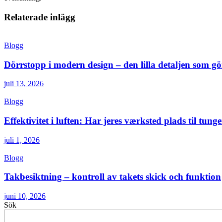
Relaterade inlägg
Blogg
Dörrstopp i modern design – den lilla detaljen som gör
juli 13, 2026
Blogg
Effektivitet i luften: Har jeres værksted plads til tunge
juli 1, 2026
Blogg
Takbesiktning – kontroll av takets skick och funktion
juni 10, 2026
Sök