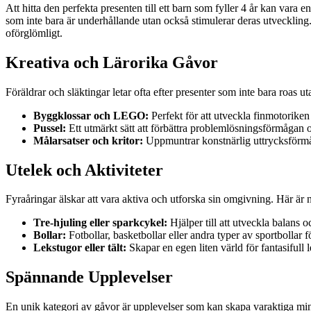
Att hitta den perfekta presenten till ett barn som fyller 4 år kan vara 
som inte bara är underhållande utan också stimulerar deras utveckling
oförglömligt.
Kreativa och Lärorika Gåvor
Föräldrar och släktingar letar ofta efter presenter som inte bara roas u
Byggklossar och LEGO:
Perfekt för att utveckla finmotoriken 
Pussel:
Ett utmärkt sätt att förbättra problemlösningsförmågan 
Målarsatser och kritor:
Uppmuntrar konstnärlig uttrycksförm
Utelek och Aktiviteter
Fyraåringar älskar att vara aktiva och utforska sin omgivning. Här är n
Tre-hjuling eller sparkcykel:
Hjälper till att utveckla balans 
Bollar:
Fotbollar, basketbollar eller andra typer av sportbollar
Lekstugor eller tält:
Skapar en egen liten värld för fantasifull l
Spännande Upplevelser
En unik kategori av gåvor är upplevelser som kan skapa varaktiga min