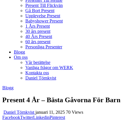
Presenter Till Henne
Present Till Flickvän
Gå Bort Present
Upplevelse Present
Babyshower Present
1 Års Present
30 års present
40 Års Present
60 års present
Personliga Presenter
Blogg
Om oss
Vår berättelse
Vanliga frågor om WERK
Kontakta oss
Daniel Törnkvist
Blogg
Present 4 År – Bästa Gåvorna För Barn
Daniel Törnkvist
januari 11, 2025
70 Views
Facebook
Twitter
Linkedin
Pinterest