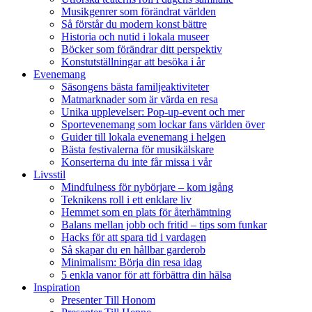
Musikgenrer som förändrat världen
Så förstår du modern konst bättre
Historia och nutid i lokala museer
Böcker som förändrar ditt perspektiv
Konstutställningar att besöka i år
Evenemang
Säsongens bästa familjeaktiviteter
Matmarknader som är värda en resa
Unika upplevelser: Pop-up-event och mer
Sportevenemang som lockar fans världen över
Guider till lokala evenemang i helgen
Bästa festivalerna för musikälskare
Konserterna du inte får missa i vår
Livsstil
Mindfulness för nybörjare – kom igång
Teknikens roll i ett enklare liv
Hemmet som en plats för återhämtning
Balans mellan jobb och fritid – tips som funkar
Hacks för att spara tid i vardagen
Så skapar du en hållbar garderob
Minimalism: Börja din resa idag
5 enkla vanor för att förbättra din hälsa
Inspiration
Presenter Till Honom