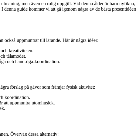
en utmaning, men även en rolig uppgift. Vid denna ålder är barn nyfikna, f
. I denna guide kommer vi att gå igenom några av de bästa presentidéerna
tan också uppmuntrar till lärande. Här är några idéer:
och kreativiteten.
och tålamodet.
åga och hand-öga-koordination.
ågra förslag på gåvor som främjar fysisk aktivitet:
och koordination.
 för att uppmuntra utomhuslek.
ek.
nen. Överväg dessa alternativ: