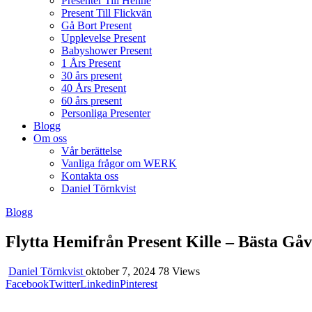
Presenter Till Henne
Present Till Flickvän
Gå Bort Present
Upplevelse Present
Babyshower Present
1 Års Present
30 års present
40 Års Present
60 års present
Personliga Presenter
Blogg
Om oss
Vår berättelse
Vanliga frågor om WERK
Kontakta oss
Daniel Törnkvist
Blogg
Flytta Hemifrån Present Kille – Bästa Gå
Daniel Törnkvist
oktober 7, 2024
78 Views
Facebook
Twitter
Linkedin
Pinterest