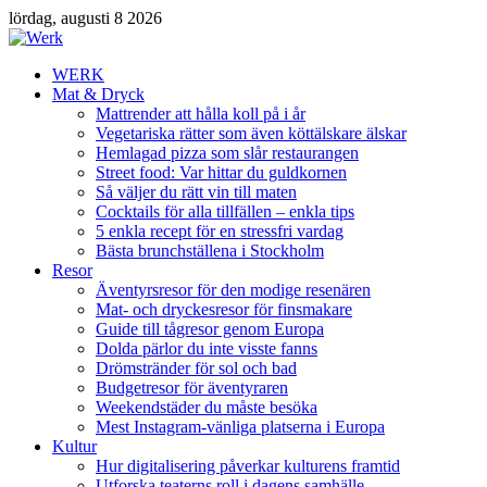
lördag, augusti 8 2026
WERK
Mat & Dryck
Mattrender att hålla koll på i år
Vegetariska rätter som även köttälskare älskar
Hemlagad pizza som slår restaurangen
Street food: Var hittar du guldkornen
Så väljer du rätt vin till maten
Cocktails för alla tillfällen – enkla tips
5 enkla recept för en stressfri vardag
Bästa brunchställena i Stockholm
Resor
Äventyrsresor för den modige resenären
Mat- och dryckesresor för finsmakare
Guide till tågresor genom Europa
Dolda pärlor du inte visste fanns
Drömstränder för sol och bad
Budgetresor för äventyraren
Weekendstäder du måste besöka
Mest Instagram-vänliga platserna i Europa
Kultur
Hur digitalisering påverkar kulturens framtid
Utforska teaterns roll i dagens samhälle