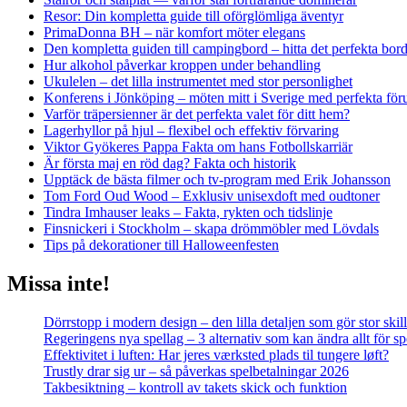
Resor: Din kompletta guide till oförglömliga äventyr
PrimaDonna BH – när komfort möter elegans
Den kompletta guiden till campingbord – hitta det perfekta borde
Hur alkohol påverkar kroppen under behandling
Ukulelen – det lilla instrumentet med stor personlighet
Konferens i Jönköping – möten mitt i Sverige med perfekta föru
Varför träpersienner är det perfekta valet för ditt hem?
Lagerhyllor på hjul – flexibel och effektiv förvaring
Viktor Gyökeres Pappa Fakta om hans Fotbollskarriär
Är första maj en röd dag? Fakta och historik
Upptäck de bästa filmer och tv-program med Erik Johansson
Tom Ford Oud Wood – Exklusiv unisexdoft med oudtoner
Tindra Imhauser leaks – Fakta, rykten och tidslinje
Finsnickeri i Stockholm – skapa drömmöbler med Lövdals
Tips på dekorationer till Halloweenfesten
Missa inte!
Dörrstopp i modern design – den lilla detaljen som gör stor skil
Regeringens nya spellag – 3 alternativ som kan ändra allt för 
Effektivitet i luften: Har jeres værksted plads til tungere løft?
Trustly drar sig ur – så påverkas spelbetalningar 2026
Takbesiktning – kontroll av takets skick och funktion