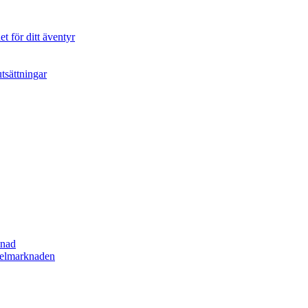
t för ditt äventyr
tsättningar
lnad
spelmarknaden