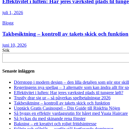
Effektivitet i luften: Har jeres værksted plads til tunge
juli 1, 2026
Blogg
Takbesiktning – kontroll av takets skick och funktion
juni 10, 2026
Sök
Senaste inläggen
Dörrstopp i modern design – den lilla detaljen som gör stor skil
Regeringens nya spellag – 3 alternativ som kan ändra allt för 
Effektivitet i luften: Har jeres værksted plads til tungere løft?
Trustly drar sig ur – så påverkas spelbetalningar 2026
Takbesiktning – kontroll av takets skick och funktion
Upptäck Gratis Casinospel – Din Guide till Riskfria Nöjen
Så byggs en effektiv vardagsrutin för håret med Yuaia Haircare
Så lyckas du med skinande rena fönster
Bakning – ett kreativt och roligt fritidsintresse
Stålrör och stålplåt — varför stål fortfarande dominerar