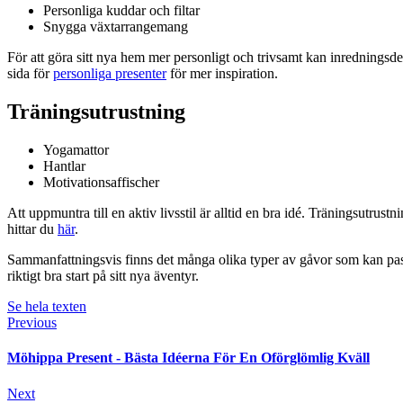
Personliga kuddar och filtar
Snygga växtarrangemang
För att göra sitt nya hem mer personligt och trivsamt kan inredningsde
sida för
personliga presenter
för mer inspiration.
Träningsutrustning
Yogamattor
Hantlar
Motivationsaffischer
Att uppmuntra till en aktiv livsstil är alltid en bra idé. Träningsutrus
hittar du
här
.
Sammanfattningsvis finns det många olika typer av gåvor som kan pass
riktigt bra start på sitt nya äventyr.
Se hela texten
Previous
Möhippa Present - Bästa Idéerna För En Oförglömlig Kväll
Next