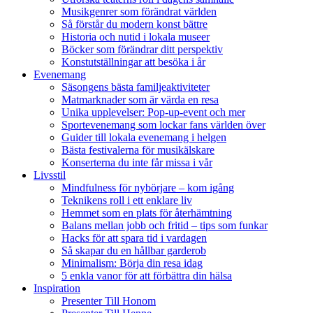
Musikgenrer som förändrat världen
Så förstår du modern konst bättre
Historia och nutid i lokala museer
Böcker som förändrar ditt perspektiv
Konstutställningar att besöka i år
Evenemang
Säsongens bästa familjeaktiviteter
Matmarknader som är värda en resa
Unika upplevelser: Pop-up-event och mer
Sportevenemang som lockar fans världen över
Guider till lokala evenemang i helgen
Bästa festivalerna för musikälskare
Konserterna du inte får missa i vår
Livsstil
Mindfulness för nybörjare – kom igång
Teknikens roll i ett enklare liv
Hemmet som en plats för återhämtning
Balans mellan jobb och fritid – tips som funkar
Hacks för att spara tid i vardagen
Så skapar du en hållbar garderob
Minimalism: Börja din resa idag
5 enkla vanor för att förbättra din hälsa
Inspiration
Presenter Till Honom