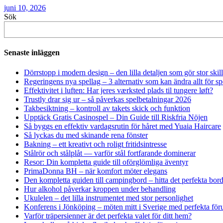
juni 10, 2026
Sök
Senaste inläggen
Dörrstopp i modern design – den lilla detaljen som gör stor skil
Regeringens nya spellag – 3 alternativ som kan ändra allt för 
Effektivitet i luften: Har jeres værksted plads til tungere løft?
Trustly drar sig ur – så påverkas spelbetalningar 2026
Takbesiktning – kontroll av takets skick och funktion
Upptäck Gratis Casinospel – Din Guide till Riskfria Nöjen
Så byggs en effektiv vardagsrutin för håret med Yuaia Haircare
Så lyckas du med skinande rena fönster
Bakning – ett kreativt och roligt fritidsintresse
Stålrör och stålplåt — varför stål fortfarande dominerar
Resor: Din kompletta guide till oförglömliga äventyr
PrimaDonna BH – när komfort möter elegans
Den kompletta guiden till campingbord – hitta det perfekta borde
Hur alkohol påverkar kroppen under behandling
Ukulelen – det lilla instrumentet med stor personlighet
Konferens i Jönköping – möten mitt i Sverige med perfekta föru
Varför träpersienner är det perfekta valet för ditt hem?