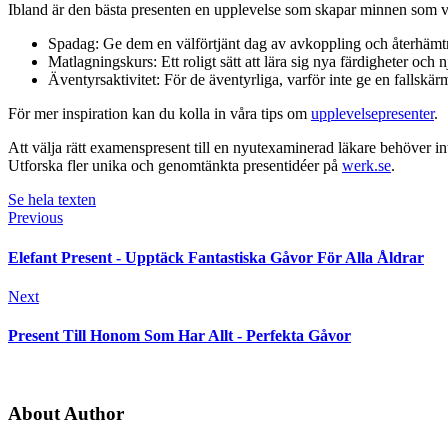
Ibland är den bästa presenten en upplevelse som skapar minnen som var
Spadag: Ge dem en välförtjänt dag av avkoppling och återhämtni
Matlagningskurs: Ett roligt sätt att lära sig nya färdigheter och 
Äventyrsaktivitet: För de äventyrliga, varför inte ge en fallskä
För mer inspiration kan du kolla in våra tips om
upplevelsepresenter
.
Att välja rätt examenspresent till en nyutexaminerad läkare behöver inte
Utforska fler unika och genomtänkta presentidéer på
werk.se
.
Se hela texten
Previous
Elefant Present - Upptäck Fantastiska Gåvor För Alla Åldrar
Next
Present Till Honom Som Har Allt - Perfekta Gåvor
About Author