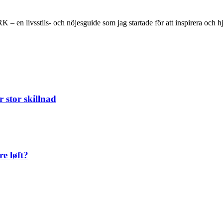
 en livsstils- och nöjesguide som jag startade för att inspirera och hjä
 stor skillnad
re løft?