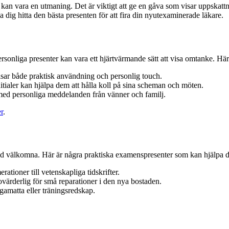
kan vara en utmaning. Det är viktigt att ge en gåva som visar uppskattn
a dig hitta den bästa presenten för att fira din nyutexaminerade läkare.
ersonliga presenter kan vara ett hjärtvärmande sätt att visa omtanke. Här
isar både praktisk användning och personlig touch.
tialer kan hjälpa dem att hålla koll på sina scheman och möten.
 med personliga meddelanden från vänner och familj.
r
.
ltid välkomna. Här är några praktiska examenspresenter som kan hjälpa d
ationer till vetenskapliga tidskrifter.
ärderlig för små reparationer i den nya bostaden.
gamatta eller träningsredskap.