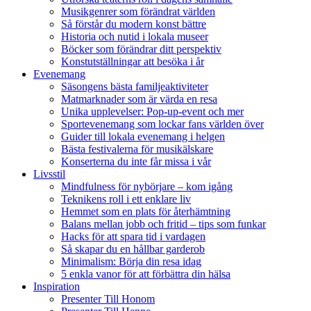
Musikgenrer som förändrat världen
Så förstår du modern konst bättre
Historia och nutid i lokala museer
Böcker som förändrar ditt perspektiv
Konstutställningar att besöka i år
Evenemang
Säsongens bästa familjeaktiviteter
Matmarknader som är värda en resa
Unika upplevelser: Pop-up-event och mer
Sportevenemang som lockar fans världen över
Guider till lokala evenemang i helgen
Bästa festivalerna för musikälskare
Konserterna du inte får missa i vår
Livsstil
Mindfulness för nybörjare – kom igång
Teknikens roll i ett enklare liv
Hemmet som en plats för återhämtning
Balans mellan jobb och fritid – tips som funkar
Hacks för att spara tid i vardagen
Så skapar du en hållbar garderob
Minimalism: Börja din resa idag
5 enkla vanor för att förbättra din hälsa
Inspiration
Presenter Till Honom