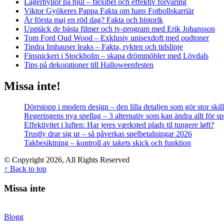
Lagerhyllor på hjul – flexibel och effektiv förvaring
Viktor Gyökeres Pappa Fakta om hans Fotbollskarriär
Är första maj en röd dag? Fakta och historik
Upptäck de bästa filmer och tv-program med Erik Johansson
Tom Ford Oud Wood – Exklusiv unisexdoft med oudtoner
Tindra Imhauser leaks – Fakta, rykten och tidslinje
Finsnickeri i Stockholm – skapa drömmöbler med Lövdals
Tips på dekorationer till Halloweenfesten
Missa inte!
Dörrstopp i modern design – den lilla detaljen som gör stor skil
Regeringens nya spellag – 3 alternativ som kan ändra allt för 
Effektivitet i luften: Har jeres værksted plads til tungere løft?
Trustly drar sig ur – så påverkas spelbetalningar 2026
Takbesiktning – kontroll av takets skick och funktion
© Copyright 2026, All Rights Reserved
↑ Back to top
Missa inte
Blogg