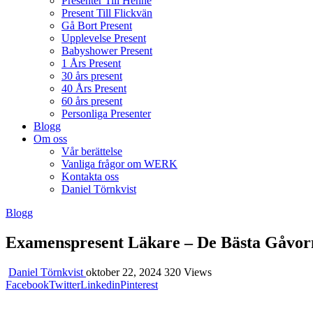
Presenter Till Henne
Present Till Flickvän
Gå Bort Present
Upplevelse Present
Babyshower Present
1 Års Present
30 års present
40 Års Present
60 års present
Personliga Presenter
Blogg
Om oss
Vår berättelse
Vanliga frågor om WERK
Kontakta oss
Daniel Törnkvist
Blogg
Examenspresent Läkare – De Bästa Gåvor
Daniel Törnkvist
oktober 22, 2024
320 Views
Facebook
Twitter
Linkedin
Pinterest