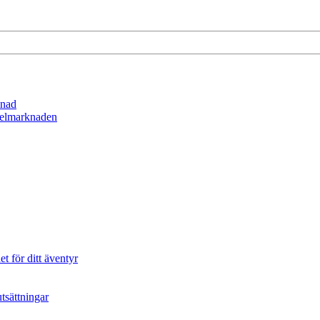
lnad
spelmarknaden
t för ditt äventyr
tsättningar