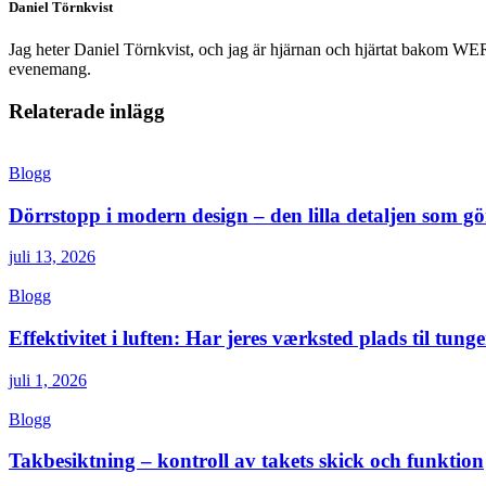
Daniel Törnkvist
Jag heter Daniel Törnkvist, och jag är hjärnan och hjärtat bakom WERK –
evenemang.
Relaterade inlägg
Blogg
Dörrstopp i modern design – den lilla detaljen som gör
juli 13, 2026
Blogg
Effektivitet i luften: Har jeres værksted plads til tunge
juli 1, 2026
Blogg
Takbesiktning – kontroll av takets skick och funktion