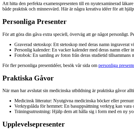
Att hitta den perfekta examenspresenten till en nyutexaminerad läkare 
både praktisk och minnesvärd. Här är några kreativa idéer för att hjälp
Personliga Presenter
För att göra din gåva extra speciell, överväg att ge något personligt. P
Graverad stetoskop: Ett stetoskop med deras namn ingraverat v
Personlig kalender: En vacker kalender med deras namn eller ini
Fotobok: En samling av foton från deras studietid tillsammans
För fler personliga presentidéer, besök vår sida om
personliga presente
Praktiska Gåvor
När man har avslutat sin medicinska utbildning är praktiska gåvor al
Medicinsk litteratur: Nyutgivna medicinska böcker eller prenumer
Verktygslåda för hemmet: En basuppsättning verktyg kan vara ov
Träningsutrustning: Hjälp dem att hålla sig i form med en ny yo
Upplevelsepresenter