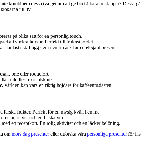
ör inte kombinera dessa två genom att ge bort ätbara julklappar? Dessa gå
lökarna till liv.
reras på olika sätt för en personlig touch.
cka i vackra burkar. Perfekt till frukostbordet.
r fantastiskt. Lägg dem i en fin ask för en elegant present.
an, brie eller roquefort.
ltalar de flesta köttälskare.
v världen kan vara en riktig höjdare för kaffeentusiasten.
a färska frukter. Perfekt för en mysig kväll hemma.
 ostar, oliver och en flaska vin.
 med ett receptkort. En rolig aktivitet och en läcker belöning.
sida om
mors dag presenter
eller utforska våra
personliga presenter
för ins