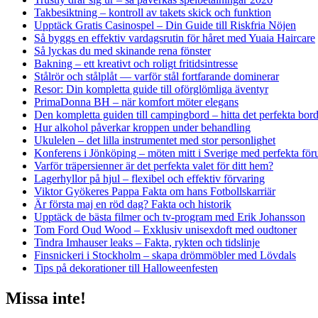
Takbesiktning – kontroll av takets skick och funktion
Upptäck Gratis Casinospel – Din Guide till Riskfria Nöjen
Så byggs en effektiv vardagsrutin för håret med Yuaia Haircare
Så lyckas du med skinande rena fönster
Bakning – ett kreativt och roligt fritidsintresse
Stålrör och stålplåt — varför stål fortfarande dominerar
Resor: Din kompletta guide till oförglömliga äventyr
PrimaDonna BH – när komfort möter elegans
Den kompletta guiden till campingbord – hitta det perfekta borde
Hur alkohol påverkar kroppen under behandling
Ukulelen – det lilla instrumentet med stor personlighet
Konferens i Jönköping – möten mitt i Sverige med perfekta föru
Varför träpersienner är det perfekta valet för ditt hem?
Lagerhyllor på hjul – flexibel och effektiv förvaring
Viktor Gyökeres Pappa Fakta om hans Fotbollskarriär
Är första maj en röd dag? Fakta och historik
Upptäck de bästa filmer och tv-program med Erik Johansson
Tom Ford Oud Wood – Exklusiv unisexdoft med oudtoner
Tindra Imhauser leaks – Fakta, rykten och tidslinje
Finsnickeri i Stockholm – skapa drömmöbler med Lövdals
Tips på dekorationer till Halloweenfesten
Missa inte!