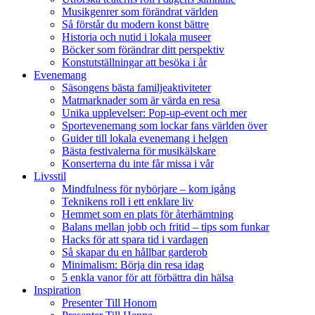
Musikgenrer som förändrat världen
Så förstår du modern konst bättre
Historia och nutid i lokala museer
Böcker som förändrar ditt perspektiv
Konstutställningar att besöka i år
Evenemang
Säsongens bästa familjeaktiviteter
Matmarknader som är värda en resa
Unika upplevelser: Pop-up-event och mer
Sportevenemang som lockar fans världen över
Guider till lokala evenemang i helgen
Bästa festivalerna för musikälskare
Konserterna du inte får missa i vår
Livsstil
Mindfulness för nybörjare – kom igång
Teknikens roll i ett enklare liv
Hemmet som en plats för återhämtning
Balans mellan jobb och fritid – tips som funkar
Hacks för att spara tid i vardagen
Så skapar du en hållbar garderob
Minimalism: Börja din resa idag
5 enkla vanor för att förbättra din hälsa
Inspiration
Presenter Till Honom