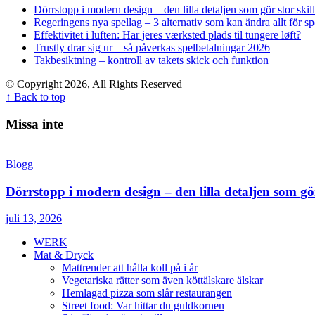
Dörrstopp i modern design – den lilla detaljen som gör stor skil
Regeringens nya spellag – 3 alternativ som kan ändra allt för 
Effektivitet i luften: Har jeres værksted plads til tungere løft?
Trustly drar sig ur – så påverkas spelbetalningar 2026
Takbesiktning – kontroll av takets skick och funktion
© Copyright 2026, All Rights Reserved
↑ Back to top
Missa inte
Blogg
Dörrstopp i modern design – den lilla detaljen som gör
juli 13, 2026
WERK
Mat & Dryck
Mattrender att hålla koll på i år
Vegetariska rätter som även köttälskare älskar
Hemlagad pizza som slår restaurangen
Street food: Var hittar du guldkornen