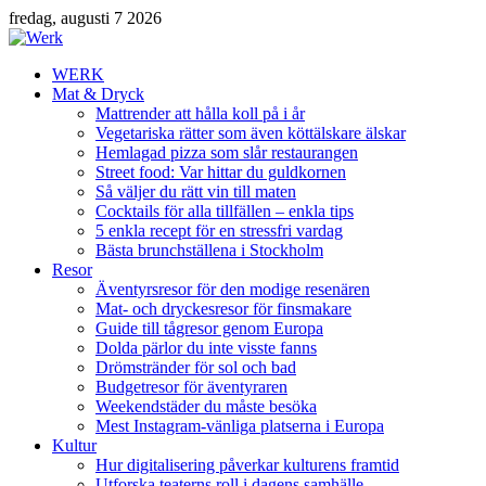
fredag, augusti 7 2026
WERK
Mat & Dryck
Mattrender att hålla koll på i år
Vegetariska rätter som även köttälskare älskar
Hemlagad pizza som slår restaurangen
Street food: Var hittar du guldkornen
Så väljer du rätt vin till maten
Cocktails för alla tillfällen – enkla tips
5 enkla recept för en stressfri vardag
Bästa brunchställena i Stockholm
Resor
Äventyrsresor för den modige resenären
Mat- och dryckesresor för finsmakare
Guide till tågresor genom Europa
Dolda pärlor du inte visste fanns
Drömstränder för sol och bad
Budgetresor för äventyraren
Weekendstäder du måste besöka
Mest Instagram-vänliga platserna i Europa
Kultur
Hur digitalisering påverkar kulturens framtid
Utforska teaterns roll i dagens samhälle