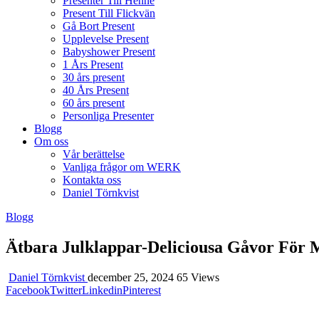
Presenter Till Henne
Present Till Flickvän
Gå Bort Present
Upplevelse Present
Babyshower Present
1 Års Present
30 års present
40 Års Present
60 års present
Personliga Presenter
Blogg
Om oss
Vår berättelse
Vanliga frågor om WERK
Kontakta oss
Daniel Törnkvist
Blogg
Ätbara Julklappar-Deliciousa Gåvor För 
Daniel Törnkvist
december 25, 2024
65 Views
Facebook
Twitter
Linkedin
Pinterest