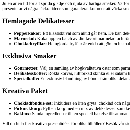
Julen är en tid för att sprida glädje och njuta av härliga smaker. Varf
presenterar vi några läckra idéer som garanterat kommer att väcka smak
Hemlagade Delikatesser
Pepperkakor:
Ett klassiskt val som alltid går hem. De kan deko
Marmelad:
Koka upp en batch av din favoritmarmelad och förpa
Chokladtryfflar:
Hemgjorda tryfflar är enkla att göra och smaka
Exklusiva Smaker
Gourmetost:
Välj en samling av högkvalitativa ostar som parmes
Delikatesskötter:
Rökta korvar, lufttorkad skinka eller salami til
Specialkaffe:
En exklusiv blandning av bönor från olika delar a
Kreativa Paket
Chokladfondue-set:
Inkludera en liten gryta, choklad och någr
Picknickkorg:
Fyll en korg med en mix av delikatesser som kex,
Bakbox:
Samla ingredienser till en speciell bakelse tillsammans
Vill du hitta fler kreativa presentidéer för olika tillfällen? Besök vår 