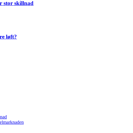
 stor skillnad
re løft?
lnad
spelmarknaden