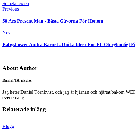
Se hela texten
Previous
50 Års Present Man - Bästa Gåvorna För Honom
Next
Babyshower Andra Barnet - Unika Idéer För Ett Oförglömligt F
About Author
Daniel Törnkvist
Jag heter Daniel Törnkvist, och jag är hjärnan och hjärtat bakom WERK –
evenemang.
Relaterade inlägg
Blogg