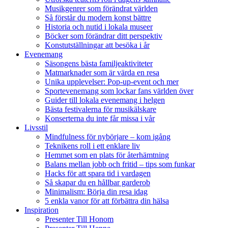
Musikgenrer som förändrat världen
Så förstår du modern konst bättre
Historia och nutid i lokala museer
Böcker som förändrar ditt perspektiv
Konstutställningar att besöka i år
Evenemang
Säsongens bästa familjeaktiviteter
Matmarknader som är värda en resa
Unika upplevelser: Pop-up-event och mer
Sportevenemang som lockar fans världen över
Guider till lokala evenemang i helgen
Bästa festivalerna för musikälskare
Konserterna du inte får missa i vår
Livsstil
Mindfulness för nybörjare – kom igång
Teknikens roll i ett enklare liv
Hemmet som en plats för återhämtning
Balans mellan jobb och fritid – tips som funkar
Hacks för att spara tid i vardagen
Så skapar du en hållbar garderob
Minimalism: Börja din resa idag
5 enkla vanor för att förbättra din hälsa
Inspiration
Presenter Till Honom