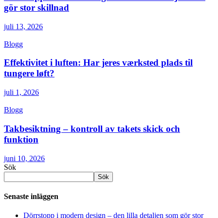
gör stor skillnad
juli 13, 2026
Blogg
Effektivitet i luften: Har jeres værksted plads til
tungere løft?
juli 1, 2026
Blogg
Takbesiktning – kontroll av takets skick och
funktion
juni 10, 2026
Sök
Sök
Senaste inläggen
Dörrstopp i modern design – den lilla detaljen som gör stor