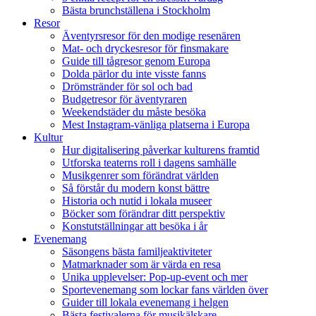
Bästa brunchställena i Stockholm
Resor
Äventyrsresor för den modige resenären
Mat- och dryckesresor för finsmakare
Guide till tågresor genom Europa
Dolda pärlor du inte visste fanns
Drömstränder för sol och bad
Budgetresor för äventyraren
Weekendstäder du måste besöka
Mest Instagram-vänliga platserna i Europa
Kultur
Hur digitalisering påverkar kulturens framtid
Utforska teaterns roll i dagens samhälle
Musikgenrer som förändrat världen
Så förstår du modern konst bättre
Historia och nutid i lokala museer
Böcker som förändrar ditt perspektiv
Konstutställningar att besöka i år
Evenemang
Säsongens bästa familjeaktiviteter
Matmarknader som är värda en resa
Unika upplevelser: Pop-up-event och mer
Sportevenemang som lockar fans världen över
Guider till lokala evenemang i helgen
Bästa festivalerna för musikälskare