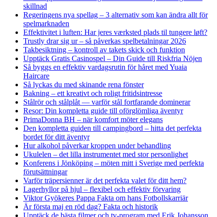
skillnad
Regeringens nya spellag – 3 alternativ som kan ändra allt för
spelmarknaden
Effektivitet i luften: Har jeres værksted plads til tungere løft?
Trustly drar sig ur – så påverkas spelbetalningar 2026
Takbesiktning – kontroll av takets skick och funktion
Upptäck Gratis Casinospel – Din Guide till Riskfria Nöjen
Så byggs en effektiv vardagsrutin för håret med Yuaia
Haircare
Så lyckas du med skinande rena fönster
Bakning – ett kreativt och roligt fritidsintresse
Stålrör och stålplåt — varför stål fortfarande dominerar
Resor: Din kompletta guide till oförglömliga äventyr
PrimaDonna BH – när komfort möter elegans
Den kompletta guiden till campingbord – hitta det perfekta
bordet för ditt äventyr
Hur alkohol påverkar kroppen under behandling
Ukulelen – det lilla instrumentet med stor personlighet
Konferens i Jönköping – möten mitt i Sverige med perfekta
förutsättningar
Varför träpersienner är det perfekta valet för ditt hem?
Lagerhyllor på hjul – flexibel och effektiv förvaring
Viktor Gyökeres Pappa Fakta om hans Fotbollskarriär
Är första maj en röd dag? Fakta och historik
Upptäck de bästa filmer och tv-program med Erik Johansson