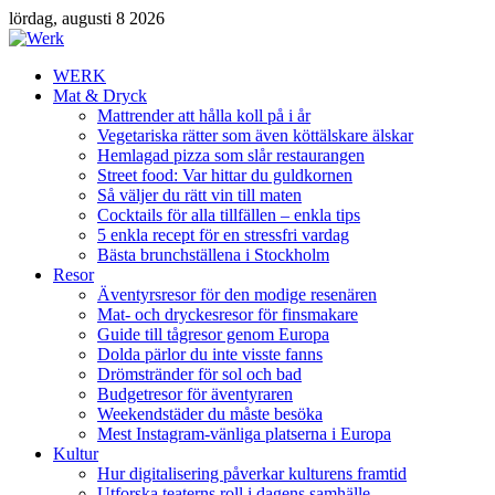
lördag, augusti 8 2026
WERK
Mat & Dryck
Mattrender att hålla koll på i år
Vegetariska rätter som även köttälskare älskar
Hemlagad pizza som slår restaurangen
Street food: Var hittar du guldkornen
Så väljer du rätt vin till maten
Cocktails för alla tillfällen – enkla tips
5 enkla recept för en stressfri vardag
Bästa brunchställena i Stockholm
Resor
Äventyrsresor för den modige resenären
Mat- och dryckesresor för finsmakare
Guide till tågresor genom Europa
Dolda pärlor du inte visste fanns
Drömstränder för sol och bad
Budgetresor för äventyraren
Weekendstäder du måste besöka
Mest Instagram-vänliga platserna i Europa
Kultur
Hur digitalisering påverkar kulturens framtid
Utforska teaterns roll i dagens samhälle