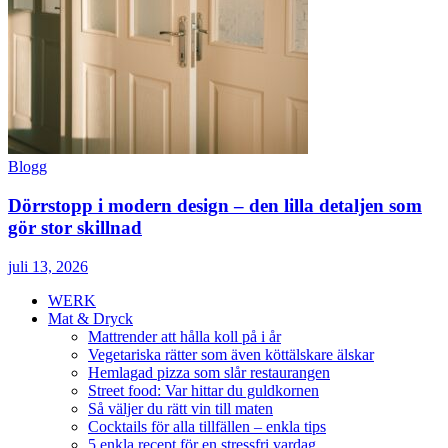
Blogg
Dörrstopp i modern design – den lilla detaljen som
gör stor skillnad
juli 13, 2026
WERK
Mat & Dryck
Mattrender att hålla koll på i år
Vegetariska rätter som även köttälskare älskar
Hemlagad pizza som slår restaurangen
Street food: Var hittar du guldkornen
Så väljer du rätt vin till maten
Cocktails för alla tillfällen – enkla tips
5 enkla recept för en stressfri vardag