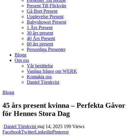
Presenter Till Henne
Present Till Flickvän
Gå Bort Present
Upplevelse Present
Babyshower Present
1 Års Present
30 års present
40 Års Present
60 års present
Personliga Presenter
Blogg
Om oss
Vår berättelse
Vanliga frågor om WERK
Kontakta oss
Daniel Törnkvist
Blogg
45 års present kvinna – Perfekta Gåvor
för Hennes Stora Dag
Daniel Törnkvist
maj 14, 2025
199 Views
Facebook
Twitter
Linkedin
Pinterest