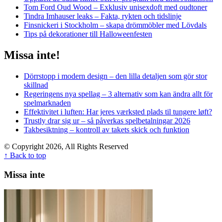
Tom Ford Oud Wood – Exklusiv unisexdoft med oudtoner
Tindra Imhauser leaks – Fakta, rykten och tidslinje
Finsnickeri i Stockholm – skapa drömmöbler med Lövdals
Tips på dekorationer till Halloweenfesten
Missa inte!
Dörrstopp i modern design – den lilla detaljen som gör stor
skillnad
Regeringens nya spellag – 3 alternativ som kan ändra allt för
spelmarknaden
Effektivitet i luften: Har jeres værksted plads til tungere løft?
Trustly drar sig ur – så påverkas spelbetalningar 2026
Takbesiktning – kontroll av takets skick och funktion
© Copyright 2026, All Rights Reserved
↑ Back to top
Missa inte